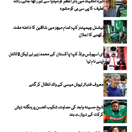
دورہ انگلینڈ میں بابر اعظم کو میڈیا سے دور رکھا جائے، راشد
لطیف کا پی سی بی کو مشورہ
نیشنل چیمپئنز کپ: تمام میچز میں شائقین کا داخلہ مفت
رکھنے کا اعلان
ای اسپورٹس ورلڈ کپ؛ پاکستان کے محمد زبیر نے ٹیکن 8 ٹائٹل
اپنے نام لیا
معروف فٹبالر لیونل میسی کے والد انتقال کر گئے
شیخ حسینہ واجد کی حمایت، شکیب الحسن پر بنگلہ دیش
کرکٹ کے دروازے بند