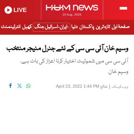
LIVE
10 Aug, 2026
صفحۂ اول
تازہ ترین
پاکستان
دنیا
ایران-اسرائیل جنگ
کھیل
انٹرٹینمنٹ
وسیم خان آئی سی سی کے نئے جنرل منیجر منتخب
آئی سی سی میں شمولیت اختیار کرنا اعزاز کی بات ہے،
وسیم خان
|
شائع
April 23, 2022 1:44 PM
ویب ڈیسک