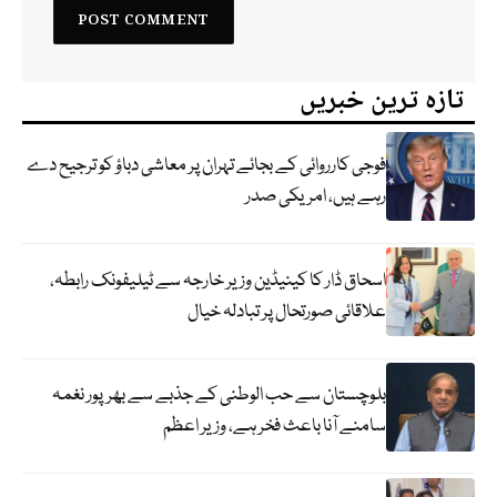
تازہ ترین خبریں
فوجی کارروائی کے بجائے تہران پر معاشی دباؤ کو ترجیح دے
رہے ہیں، امریکی صدر
اسحاق ڈار کا کینیڈین وزیر خارجہ سے ٹیلیفونک رابطہ،
علاقائی صورتحال پر تبادلہ خیال
بلوچستان سے حب الوطنی کے جذبے سے بھرپور نغمہ
سامنے آنا باعث فخر ہے، وزیر اعظم