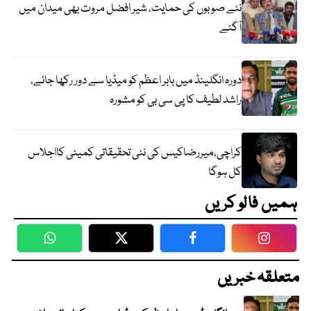
نئے صوبوں کی حمایت، شیر افضل مروت بھی میدان میں
آگئے
دورہ انگلینڈ میں بابر اعظم کو میڈیا سے دور رکھا جائے،
راشد لطیف کا پی سی بی کو مشورہ
کراچی،میررضاکیس کی نئی تحقیقاتی کمیٹی کااجلاس
کل ہوگا
ہمیں فالو کریں
WhatsApp
Twitter
Facebook
Faceboo
متعلقہ خبریں