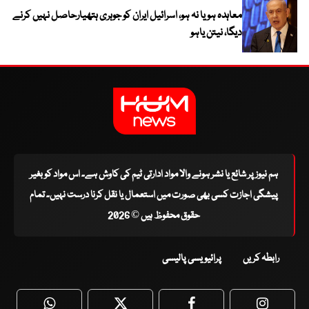
معاہدہ ہو یا نہ ہو، اسرائیل ایران کو جوہری ہتھیارحاصل نہیں کرنے
دیگا، نیتن یاہو
ہم نیوز پر شائع یا نشر ہونے والا مواد ادارتی ٹیم کی کاوش ہے۔ اس مواد کو بغیر
پیشگی اجازت کسی بھی صورت میں استعمال یا نقل کرنا درست نہیں۔ تمام
حقوق محفوظ ہیں © 2026
رابطہ کریں
پرائیویسی پالیسی