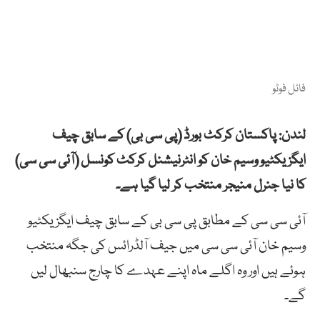
فائل فوٹو
لندن: پاکستان کرکٹ بورڈ (پی سی بی) کے سابق چیف
ایگزیکٹیو وسیم خان کو انٹرنیشنل کرکٹ کونسل (آئی سی سی)
کا نیا جنرل منیجر منتخب کر لیا گیا ہے۔
آئی سی سی کے مطابق پی سی بی کے سابق چیف ایگزیکٹیو
وسیم خان آئی سی سی میں جیف آلڈرائس کی جگہ منتخب
ہوئے ہیں اور وہ اگلے ماہ اپنے عہدے کا چارج سنبھال لیں
گے۔