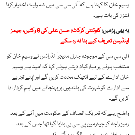
وسیم خان کا کہنا ہے کہ آئی سی سی میں شمولیت اختیار کرنا
اعزاز کی بات ہے۔
یہ بھی پڑھیں:
کاوئنٹی کرکٹ: حسن علی کی 6 وکٹیں، جیمز
اینڈرسن تعریف کیے بنا نہ رہ سکے
آئی سی سی کے موجودہ جنرل منیجر آلڈرائس نے وسیم خان کو
منتخب ہونے پر مبارکباد دیتے ہوئے کہا کہ امید ہے وسیم
خان ادارے کے لیے انتھک محنت کریں گے اور اپنے تجربے
سے ادارے کو شہرت کی بلندیوں پر پہنچانے میں اہم کردار ادا
کریں گے۔
واضح رہے کہ تحریک انصاف کے حکومت میں آنے کے بعد
رمیز راجہ کو چیئرمین پی سی بی بنایا گیا تھا جس کے بعد
وسیم خان عہدے سے الگ ہو گئے تھے۔