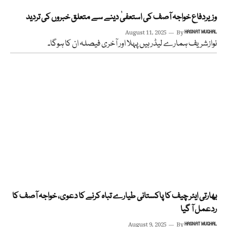
وزیردفاع خواجہ آصف کی استعفیٰ دینے سے متعلق خبروں کی تردید
August 11, 2025
By
HASNAT MUGHAL
نوازشریف ہمارے لیڈر ہیں پہلا اور آخری فیصلہ ان کا ہوگا۔
بھارتی ایئر چیف کا پاکستانی طیارے تباہ کرنے کا دعوی، خواجہ آصف کا
ردعمل آ گیا
August 9, 2025
By
HASNAT MUGHAL