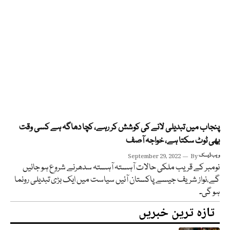
پنجاب میں تبدیلی لانے کی کوشش کر رہے، کچا دھاگہ ہے کسی وقت
بھی ٹوٹ سکتا ہے، خواجہ آصف
ویب ڈیسک
By
September 29, 2022
نومبر کے قریب ملکی حالات آہستہ آہستہ سدھرنے شروع ہو جائیں
گے،نواز شریف جیسے پاکستان آئیں سیاست میں ایک بڑی تبدیلی رونما
ہو گی۔
تازہ ترین خبریں