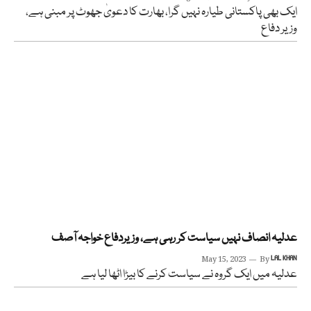
ایک بھی پاکستانی طیارہ نہیں گرا، بھارت کا دعویٰ جھوٹ پر مبنی ہے،
وزیر دفاع
عدلیہ انصاف نہیں سیاست کر رہی ہے، وزیردفاع خواجہ آصف
May 15, 2023
By
LAL KHAN
عدلیہ میں ایک گروہ نے سیاست کرنے کا بیڑا اٹھا لیا ہے