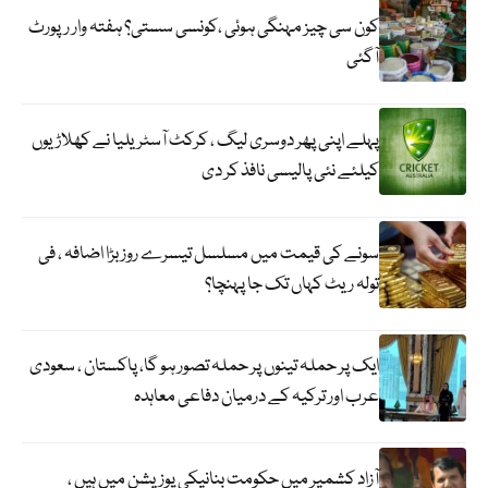
کون سی چیز مہنگی ہوئی ،کونسی سستی؟ ہفتہ وار رپورٹ
آگئی
پہلے اپنی پھر دوسری لیگ ، کرکٹ آسٹریلیا نے کھلاڑیوں
کیلئے نئی پالیسی نافذ کر دی
سونے کی قیمت میں مسلسل تیسرے روز بڑا اضافہ ، فی
تولہ ریٹ کہاں تک جا پہنچا؟
ایک پر حملہ تینوں پر حملہ تصور ہو گا، پاکستان ، سعودی
عرب اور ترکیہ کے درمیان دفاعی معاہدہ
آزاد کشمیر میں حکومت بنانیکی پوزیشن میں ہیں ،