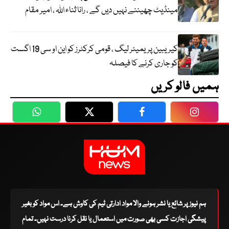
مینڈیٹ چھیننے نہیں دیں گے ، رانا ثناء اللہ ، امیر مقام
کیریبین پریمیئر لیگ ، قومی کرکٹرز کو این او سی 19 اگست
کو جاری کرنے کا فیصلہ
ہمیں فالو کریں
WhatsApp
Twitter
Facebook
Faceboo
ہم نیوز پر شائع یا نشر ہونے والا مواد ادارتی ٹیم کی کاوش ہے۔ اس مواد کو بغیر
پیشگی اجازت کسی بھی صورت میں استعمال یا نقل کرنا درست نہیں۔ تمام