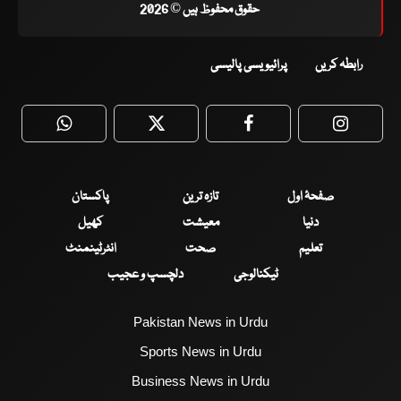
حقوق محفوظ ہیں © 2026
رابطہ کریں
پرائیویسی پالیسی
WhatsApp
Twitter
Facebook
Faceboo
صفحۂ اول
تازہ ترین
پاکستان
دنیا
معیشت
کھیل
تعلیم
صحت
انٹرٹینمنٹ
ٹیکنالوجی
دلچسپ و عجیب
Pakistan News in Urdu
Sports News in Urdu
Business News in Urdu