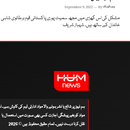
ویب ڈیسک
By
September 9, 2022
مشکل کی اس گھڑی میں مجھ سمیت پوری پاکستانی قوم برطانوی شاہی
خاندان کے ساتھ ہیں، شہباز شریف
ہم نیوز پر شائع یا نشر ہونے والا مواد ادارتی ٹیم کی کاوش ہے۔ 
مواد کو بغیر پیشگی اجازت کسی بھی صورت میں استعمال یا
نقل کرنا درست نہیں۔ تمام حقوق محفوظ ہیں © 2026