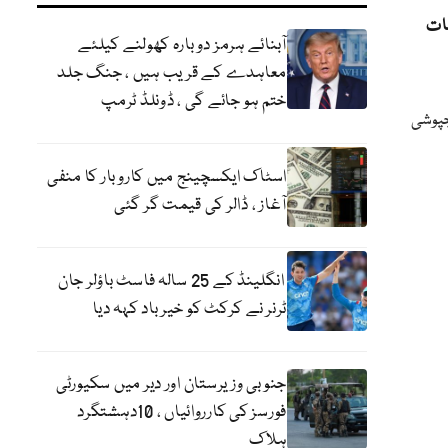
ات
آبنائے ہرمز دوبارہ کھولنے کیلئے
معاہدے کے قریب ہیں ، جنگ جلد
ختم ہو جائے گی ، ڈونلڈ ٹرمپ
جپوشی
اسٹاک ایکسچینج میں کاروبار کا منفی
آغاز ، ڈالر کی قیمت گر گئی
انگلینڈ کے 25 سالہ فاسٹ باؤلر جان
ٹرنر نے کرکٹ کو خیر باد کہہ دیا
جنوبی وزیرستان اور دیر میں سکیورٹی
فورسز کی کارروائیاں ، 10دہشتگرد
ہلاک