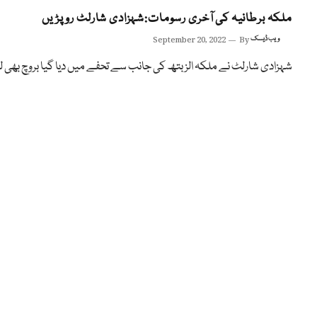
ملکہ برطانیہ کی آخری رسومات:شہزادی شارلٹ رو پڑیں
ویب ڈیسک
By
September 20, 2022
شہزادی شارلٹ نے ملکہ الزبتھ کی جانب سے تحفے میں دیا گیا بروچ بھی لگ