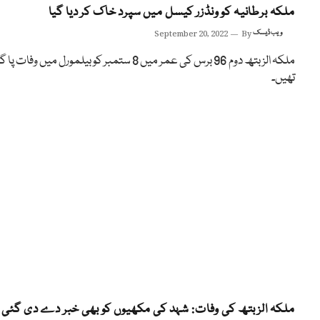
ملکہ برطانیہ کو ونڈزر کیسل میں سپرد خاک کر دیا گیا
ویب ڈیسک
By
September 20, 2022
ملکہ الزبتھ دوم 96 برس کی عمر میں 8 ستمبر کو بیلمورل میں وفات پ
تھیں۔
ملکہ الزبتھ کی وفات: شہد کی مکھیوں کو بھی خبر دے دی گئی