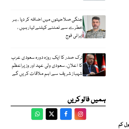
جنگی صلاحیتوں میں اضافہ کر دیا ، ہر
خطرے سے نمٹنے کیلئے تیار ہیں ،
ایرانی فوج
ترک صدر کا ایک روزہ دورہ سعودی عرب
کا اعلان، سعودی ولی عہد اور وزیراعظم
شہباز شریف سے اہم ملاقات کریں گے
ہمیں فالو کریں
WhatsApp
Twitter
Facebook
Facebook
ول کم