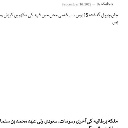
ویب ڈیسک
By
September 16, 2022
جان چیپل گذشتہ 15 برس سے شاہی محل میں شہد کی مکھیوں کو پال 
ہیں
ملکہ برطانیہ کی آخری رسومات، سعودی ولی عہد محمد بن سلما