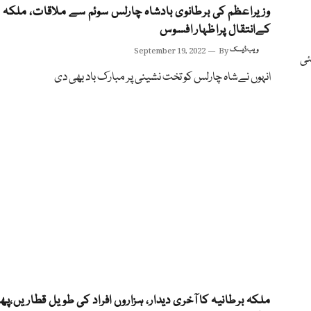
وزیراعظم کی برطانوی بادشاہ چارلس سوئم سے ملاقات، ملکہ
کےانتقال پراظہار افسوس
ویب ڈیسک
By
September 19, 2022
ا گئی
انہوں نےشاہ چارلس کو تخت نشینی پر مبارک باد بھی دی
ملکہ برطانیہ کا آخری دیدار، ہزاروں افراد کی طویل قطاریں،پھ