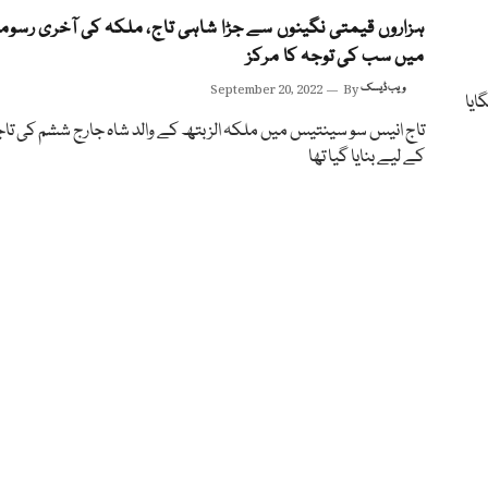
ہزاروں قیمتی نگینوں سے جڑا شاہی تاج، ملکہ کی آخری رسوم
میں سب کی توجہ کا مرکز
ویب ڈیسک
By
September 20, 2022
ایا
تاج انیس سو سینتیس میں ملکہ الزبتھ کے والد شاہ جارج ششم کی تا
کے لیے بنایا گیا تھا