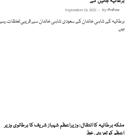
برطانیہ جائیں گے
ویب ڈیسک
By
September 16, 2022
برطانیہ کے شاہی خاندان کے سعودی شاہی خاندان سے قریبی تعلقات رہے
ہیں
ملکہ برطانیہ کا انتقال: وزیراعظم شہباز شریف کا برطانوی وزیر
اعظم کو تعزیتی خط