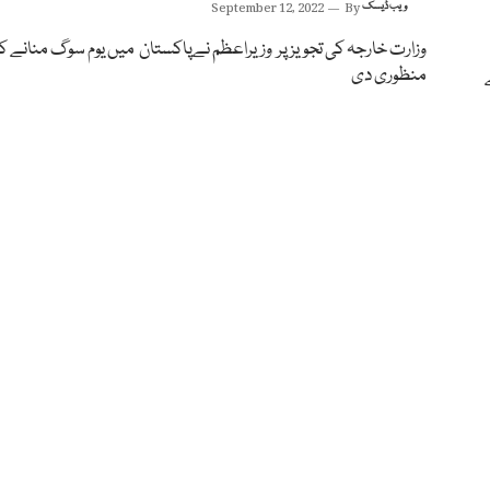
ویب ڈیسک
By
September 12, 2022
وزارت خارجہ کی تجویز پر وزیراعظم نےپاکستان میں یوم سوگ منانے ک
منظوری دی