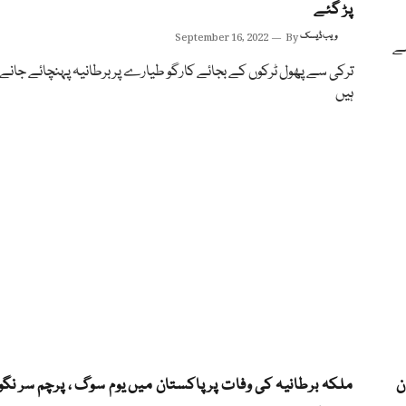
پڑ گئے
ویب ڈیسک
By
September 16, 2022
رہے
ترکی سے پھول ٹرکوں کے بجائے کارگو طیارے پر برطانیہ پہنچائے جانے
ہیں
ن
ملکہ برطانیہ کی وفات پر پاکستان میں یوم سوگ ، پرچم سر نگو