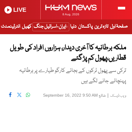
LIVE
8 Aug, 2026
صفحۂ اول
تازہ ترین
پاکستان
دنیا
ایران-اسرائیل جنگ
کھیل
انٹرٹینمنٹ
ملکہ برطانیہ کا آخری دیدار، ہزاروں افراد کی طویل
قطاریں،پھول کم پڑ گئے
ترکی سے پھول ٹرکوں کے بجائے کارگو طیارے پر برطانیہ
پہنچائے جانے لگے ہیں
|
شائع
September 16, 2022 9:50 AM
ویب ڈیسک