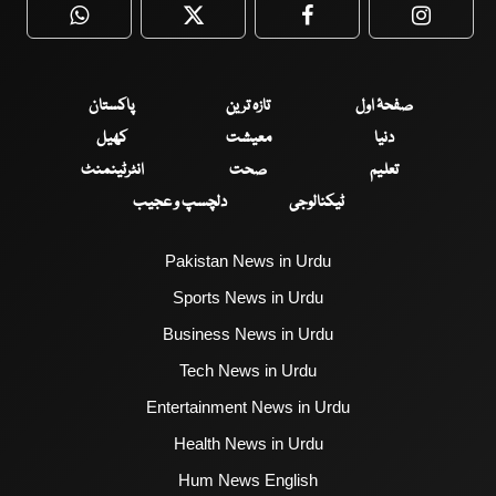
WhatsApp
Twitter
Facebook
Faceboo
صفحۂ اول
تازہ ترین
پاکستان
دنیا
معیشت
کھیل
تعلیم
صحت
انٹرٹینمنٹ
ٹیکنالوجی
دلچسپ و عجیب
Pakistan News in Urdu
Sports News in Urdu
Business News in Urdu
Tech News in Urdu
Entertainment News in Urdu
Health News in Urdu
Hum News English