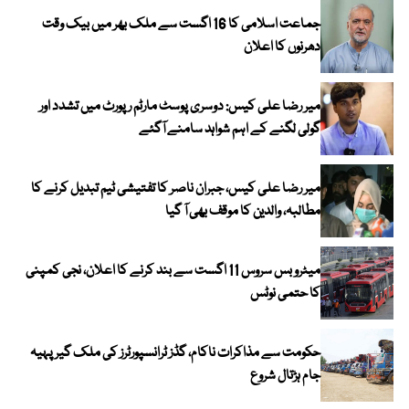
جماعت اسلامی کا 16 اگست سے ملک بھر میں بیک وقت
دھرنوں کا اعلان
میر رضا علی کیس: دوسری پوسٹ مارٹم رپورٹ میں تشدد اور
گولی لگنے کے اہم شواہد سامنے آگئے
میر رضا علی کیس، جبران ناصر کا تفتیشی ٹیم تبدیل کرنے کا
مطالبہ، والدین کا موقف بھی آ گیا
میٹرو بس سروس 11 اگست سے بند کرنے کا اعلان، نجی کمپنی
کا حتمی نوٹس
حکومت سے مذاکرات ناکام، گڈز ٹرانسپورٹرز کی ملک گیر پہیہ
جام ہڑتال شروع