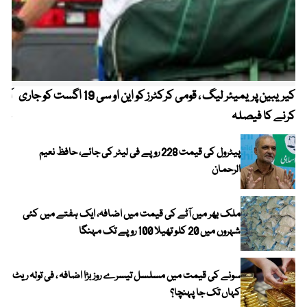
کیریبین پریمیئر لیگ ، قومی کرکٹرز کو این او سی 19 اگست کو جاری
آز
کرنے کا فیصلہ
چھی
پیٹرول کی قیمت 228 روپے فی لیٹر کی جائے، حافظ نعیم
الرحمان
ملک بھر میں آٹے کی قیمت میں اضافہ، ایک ہفتے میں کئی
شہروں میں 20 کلو تھیلا 100 روپے تک مہنگا
سونے کی قیمت میں مسلسل تیسرے روز بڑا اضافہ ، فی تولہ ریٹ
کہاں تک جا پہنچا؟