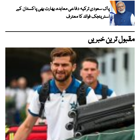
پاک سعودی ترکیہ دفاعی معاہدہ، بھارت بھی پاکستان کے
اسٹریٹجک فوائد کا معترف
مقبول ترین خبریں