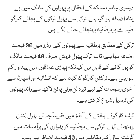
دوسری جانب ملکہ کے انتقال پر پھولوں کی مانگ میں بے
پناہ اضافہ ہو گیا ہے، ترکی سے پھول ٹرکوں کے بجائے کارگو
طیارے پر برطانیہ پہنچائے جانے لگے ہیں۔
ترکی کے مطابق برطانیہ سے پھولوں کے آرڈرز میں 90 فیصد
اضافہ ہوا ہے، تاہم ترک پھول فروش صرف 40 فیصد مانگ
کو پورا کرنے کے قابل ہیں کیونکہ پہاڑی علاقوں میں پیداوار کم
ہو رہی ہے۔ ترکش کارگو کا کہنا ہے کہ انطالیہ اور اسپارٹا سے
آخری رسومات کے لیے تیرہ ٹن وزنی پانچ لاکھ سے زائد پھولوں
کی ترسیل شروع کر دی ہے۔
ترک کارگو نے ہفتے کے آغاز میں تقریباً چار ٹن پھول لندن
پہنچائے تھے، ترکی سے برطانیہ کو پھولوں کی برآمدات میں
گزشتہ سال کے مقابلے میں 40 فیصد اضافہ ہوا ہے۔