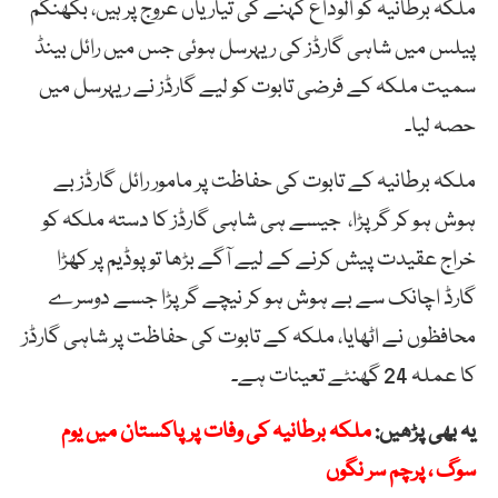
ملکہ برطانیہ کو الوداع کہنے کی تیاریاں عروج پر ہیں، بکھنگم
پیلس میں شاہی گارڈز کی ریہرسل ہوئی جس میں رائل بینڈ
سمیت ملکہ کے فرضی تابوت کو لیے گارڈز نے ریہرسل میں
حصہ لیا۔
ملکہ برطانیہ کے تابوت کی حفاظت پر مامور رائل گارڈز بے
ہوش ہو کر گر پڑا، جیسے ہی شاہی گارڈز کا دستہ ملکہ کو
خراج عقیدت پیش کرنے کے لیے آگے بڑھا تو پوڈیم پر کھڑا
گارڈ اچانک سے بے ہوش ہو کر نیچے گرپڑا جسے دوسرے
محافظوں نے اٹھایا، ملکہ کے تابوت کی حفاظت پر شاہی گارڈز
کا عملہ 24 گھنٹے تعینات ہے۔
یہ بھی پڑھیں:
ملکہ برطانیہ کی وفات پر پاکستان میں یوم
سوگ ، پرچم سر نگوں