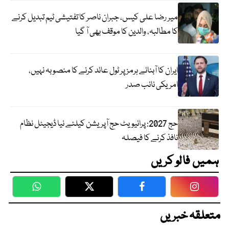
میر رضا علی کیس، جبران ناصر کا تفتیشی ٹیم تبدیل کرنے
کا مطالبہ، والدین کا موقف بھی آ گیا
ایران کا آبنائے ہرمز پر ٹول عائد کرنے کا منصوبہ نہیں،
امریکی نائب صدر
حج 2027: پرائیویٹ حج آپریشن کیلئے نیا ڈیجیٹل نظام
نافذ کرنے کا فیصلہ
ہمیں فالو کریں
WhatsApp
Twitter
Facebook
Faceboo
متعلقہ خبریں