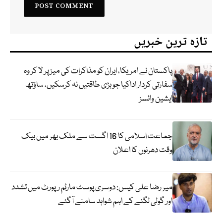
تازہ ترین خبریں
پاکستان نے امریکا، ایران کو مذاکرات کی میز پر لا کر وہ
سفارتی کردار اداکیا جو بڑی طاقتیں نہ کرسکیں، ساؤتھ
ایشین وائسز
جماعت اسلامی کا 16 اگست سے ملک بھر میں بیک
وقت دھرنوں کا اعلان
میر رضا علی کیس: دوسری پوسٹ مارٹم رپورٹ میں تشدد
اور گولی لگنے کے اہم شواہد سامنے آگئے