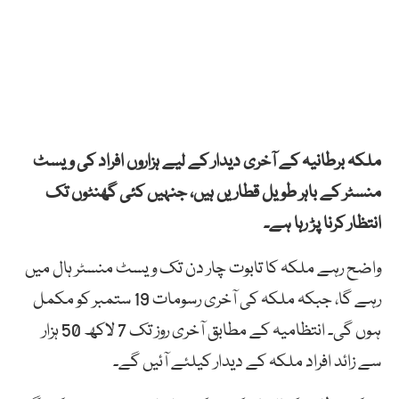
ملکہ برطانیہ کے آخری دیدار کے لیے ہزاروں افراد کی ویسٹ
منسٹر کے باہر طویل قطاریں ہیں، جنہیں کئی گھنٹوں تک
انتظار کرنا پڑ رہا ہے۔
واضح رہے ملکہ کا تابوت چار دن تک ویسٹ منسٹر ہال میں
رہے گا، جبکہ ملکہ کی آخری رسومات 19 ستمبر کو مکمل
ہوں گی۔ انتظامیہ کے مطابق آخری روز تک 7 لاکھ 50 ہزار
سے زائد افراد ملکہ کے دیدار کیلئے آئیں گے۔