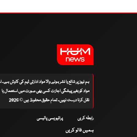
ہم نیوز پر شائع یا نشر ہونے والا مواد ادارتی ٹیم کی کاوش ہے۔ 
مواد کو بغیر پیشگی اجازت کسی بھی صورت میں استعمال یا
نقل کرنا درست نہیں۔ تمام حقوق محفوظ ہیں © 2026
رابطہ کریں
پرائیویسی پالیسی
ہمیں فالو کریں