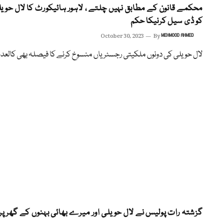
محکمے قانون کے مطابق نہیں چلتے ، لاہور ہائیکورٹ کا لال حوی
کو ڈی سیل کرنیکا حکم
October 30, 2023
By
MEHMOOD AHMED
لال حویلی کی دونوں ملکیتی رجسٹریاں منسوخ کرنے کا فیصلہ بھی کالعدم
گزشتہ رات پولیس نے لال حویلی اور میرے بھائی بہنوں کے گھر پر