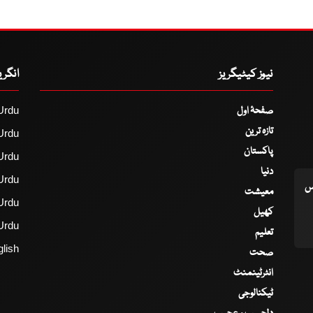
نیوز کیٹیگریز
انگر
صفحۂ اول
Urdu
تازہ ترین
Urdu
پاکستان
Urdu
دنیا
Urdu
اس
معیشت
Urdu
کھیل
Urdu
تعلیم
lish
صحت
انٹرٹینمنٹ
ٹیکنالوجی