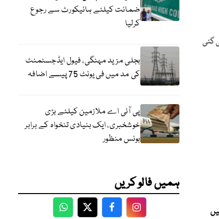
ضمانت کیلئے ہائیکورٹ سے رجوع
کرلیا
ی گئی
بجلی مزید مہنگی، فیول ایڈجسٹمنٹ
کی مد میں فی یونٹ 75 پیسے اضافہ
پی آئی اے ملازمین کیلئے بڑی
خوشخبری، ایک بنیادی تنخواہ کے برابر
بونس منظور
ہمیں فالو کریں
یں
WhatsApp
Twitter
Facebook
Facebook