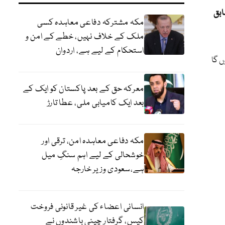
ابق
مکہ مشترکہ دفاعی معاہدہ کسی
ملک کے خلاف نہیں، خطے کے امن و
استحکام کے لیے ہے، اردوان
ں گا
معرکہ حق کے بعد پاکستان کو ایک کے
بعد ایک کامیابی ملی، عطا تارڑ
مکہ دفاعی معاہدہ امن، ترقی اور
خوشحالی کے لیے اہم سنگِ میل
ہے،سعودی وزیر خارجہ
انسانی اعضاء کی غیر قانونی فروخت
کیس، گرفتار چینی باشندوں نے