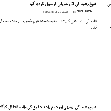
لی
شیخ رشید کی لال حویلی کو سیل کر دیا گیا
September 21, 2023
By
AHMED HUSSAIN
ایف آئی اے، اینٹی کرپشن، اسٹیبلشمنٹ اور پولیس سے مدد طلب ک
تھی۔
شیخ رشید کی بھابھی اور شیخ راشد شفیق کی والدہ انتقال کرگئ