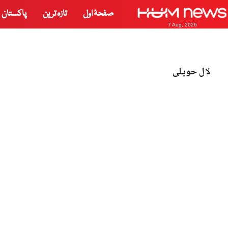
صفحۂ اول
تازہ ترین
پاکستان
7 Aug, 2026
لال حویلی