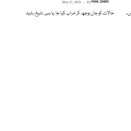
May 15, 2023
By
FAISAL ZAHEER
ں۔
حالات کو جان بوجھ کر خراب کیا جا رہا ہے ،شیخ رشید