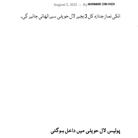
August 3, 2023
By
MUHAMMAD ZAIN RAZA
انکی نمازِ جنازہ کل 3 بجے لال حویلی سے اٹھائی جائے گی۔
پولیس لال حویلی میں داخل ہوگئی