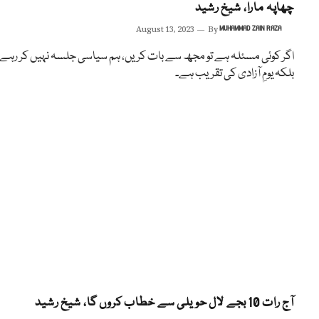
چھاپہ مارا، شیخ رشید
August 13, 2023
By
MUHAMMAD ZAIN RAZA
اگر کوئی مسئلہ ہے تو مجھ سے بات کریں، ہم سیاسی جلسہ نہیں کر رہے
بلکہ یومِ آزادی کی تقریب ہے۔
آج رات 10 بجے لال حویلی سے خطاب کروں گا، شیخ رشید