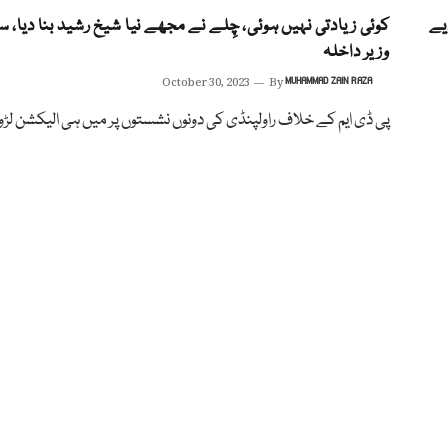
یے
کوئی زیادتی نہیں ہوئی، چِلے نے مجھے نیا شیخ رشید بنا دیا، س
وزیر داخلہ
October 30, 2023
By
MUHAMMAD ZAIN RAZA
پی ڈی ایم کے خلاف راولپنڈی کی دونوں نشستوں پر میں ہی الیکشن لڑو