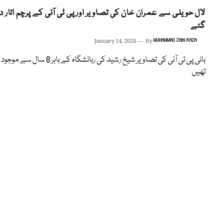
لال حویلی سے عمران خان کی تصاویر اور پی ٹی آئی کے پرچم اتار د
گئے
January 14, 2024
By
MUHAMMAD ZAIN RAZA
بانی پی ٹی آئی کی تصاویر شیخ رشید کی رہائشگاہ کے باہر 8 سال سے موجود
تھیں