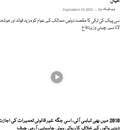
خیال
ویب ڈیسک
By
September 19, 2022
سی پیک کی ترقی کا مقصد دونوں ممالک کے عوام کو مزید فوائد اور خوشحا
لانا ہے، چینی وزیردفاع
2010 میں بھی تباہی آئی، اسی جگہ غیر قانونی تعمیرات کی اجازت
دینے والوں کے خلاف کارروائی ہونی چاہیئے، آرمی چیف