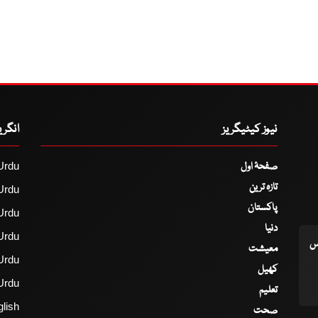
نیوز کیٹیگریز
انگر
صفحۂ اول
Urdu
تازہ ترین
Urdu
پاکستان
Urdu
دنیا
Urdu
اس
معیشت
Urdu
کھیل
Urdu
تعلیم
lish
صحت