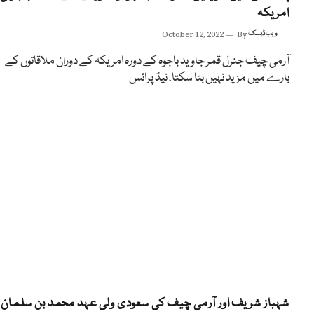
امریکہ
ویب ڈیسک
By
October 12, 2022
آرمی چیف جنرل قمر جاوید باجوہ کے دورہ امریکہ کے دوران ملاقاتوں کے
بارے میں مزید نہیں بتا سکتا، نیڈ پرائس
شہباز شریف اور آرمی چیف کی سعودی ولی عہد محمد بن سلمان 