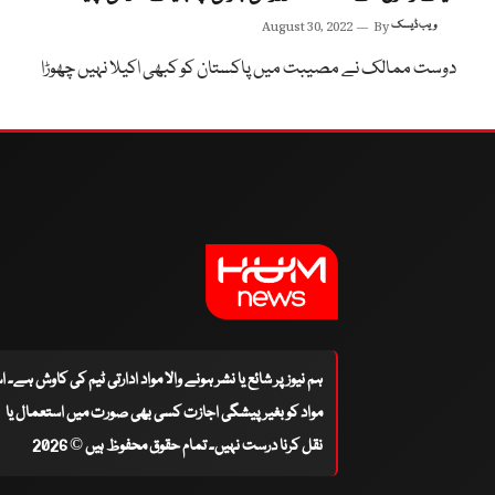
ویب ڈیسک
By
August 30, 2022
دوست ممالک نے مصیبت میں پاکستان کو کبھی اکیلا نہیں چھوڑا
ہم نیوز پر شائع یا نشر ہونے والا مواد ادارتی ٹیم کی کاوش ہے۔ 
مواد کو بغیر پیشگی اجازت کسی بھی صورت میں استعمال یا
نقل کرنا درست نہیں۔ تمام حقوق محفوظ ہیں © 2026