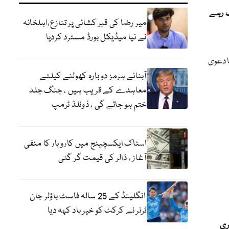
ف رہے
میر رضا کی قبر کشائی پر تنازع،اہلخانہ
نے نیا میڈیکل بورڈ مسترد کردیا
کا دعوی
آبنائے ہرمز دوبارہ کھولنے کیلئے
معاہدے کے قریب ہیں ، جنگ جلد
ختم ہو جائے گی ، ڈونلڈ ٹرمپ
اسٹاک ایکسچینج میں کاروبار کا منفی
آغاز ، ڈالر کی قیمت گر گئی
انگلینڈ کے 25 سالہ فاسٹ باؤلر جان
ٹرنر نے کرکٹ کو خیر باد کہہ دیا
ری