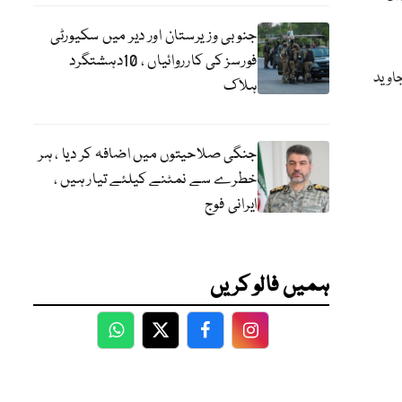
جنوبی وزیرستان اور دیر میں سکیورٹی
فورسز کی کارروائیاں ، 10دہشتگرد
اوید
ہلاک
جنگی صلاحیتوں میں اضافہ کر دیا ، ہر
خطرے سے نمٹنے کیلئے تیار ہیں ،
ایرانی فوج
ہمیں فالو کریں
WhatsApp
Twitter
Facebook
Facebook