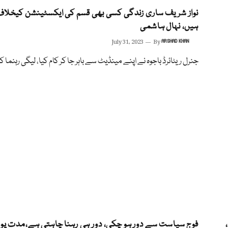
نواز شریف ساری زندگی کسی بھی قسم کی ایکسٹینشن کیخلا
ہیں، نہال ہاشمی
July 31, 2023
By
ARSHAD KHAN
جنرل ریٹائرڈ باجوہ نے اپنے مینڈیٹ سے باہر جا کر کام کیا، لیگی رہنما 
فوج سیاست سے دور ہو چکی، دور ہی رہنا چاہتی ہے،مدت پو