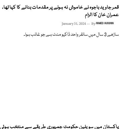
قمر جاوید باجوہ نے خاموش نہ ہونے پر مقدمات بنانے کا کہا تھا،
عمران خان کا الزام
January 31, 2024
By
AHMED HUSSAIN
ساڑھے 3 سال میں سائفر واحد ڈاکیو منٹ ہے جو غائب ہوا۔
پاکستان میں سویلین حکومت جمہوری طریقے سے منتخب ہوئی،