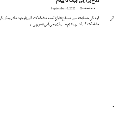
دفاع پر آرمی چیف کا پیغام
ویب ڈیسک
By
September 6, 2022
لی
قوم کی حمایت سے مسلح افواج تمام مشکلات کے باوجود مادر وطن کی
حفاظت کےلئے پرعزم ہے، ڈی جی آئی ایس پی آر