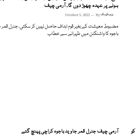
ہونے پر عہدہ چھوڑ دوں گا، آرمی چیف
ویب ڈیسک
By
October 5, 2022
مضبوط معیشت کے بغیر قوم اہداف حاصل نہیں کر سکتی، جنرل قمر ج
باجوہ کا واشنگٹن میں ظہرانے سے خطاب
کو
آرمی چیف جنرل قمر جاوید باجوہ کراچی پہنچ گئے