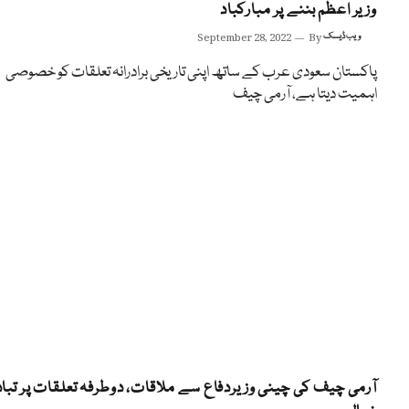
وزیر اعظم بننے پر مبارکباد
ویب ڈیسک
By
September 28, 2022
پاکستان سعودی عرب کے ساتھ اپنی تاریخی برادرانہ تعلقات کو خصوصی
اہمیت دیتا ہے، آرمی چیف
آرمی چیف کی چینی وزیردفاع سے ملاقات، دوطرفہ تعلقات پر تباد