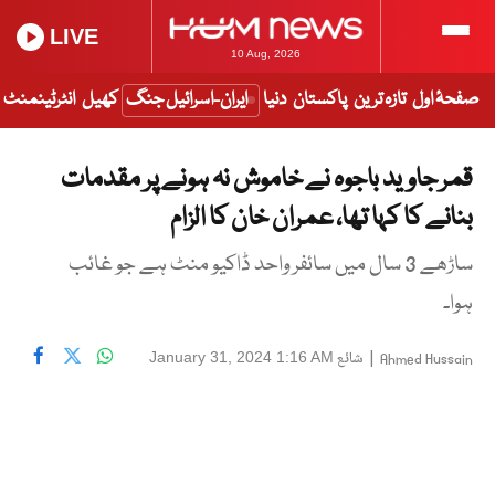
LIVE
10 Aug, 2026
صفحۂ اول
تازہ ترین
پاکستان
دنیا
ایران-اسرائیل جنگ
کھیل
انٹرٹینمنٹ
قمر جاوید باجوہ نے خاموش نہ ہونے پر مقدمات
بنانے کا کہا تھا، عمران خان کا الزام
ساڑھے 3 سال میں سائفر واحد ڈاکیو منٹ ہے جو غائب
ہوا۔
|
شائع
January 31, 2024 1:16 AM
Ahmed Hussain