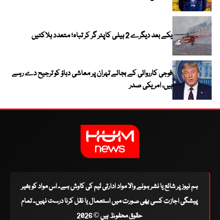
یکے بعد دیگرے 2 ہیلی کاپٹر گر کر تباہ؛ متعدد ہلاکتیں
فوجی کارروائی کے بجائے تہران پر معاشی دباؤ کو ترجیح دے رہے
ہیں، امریکی صدر
ہم نیوز پر شائع یا نشر ہونے والا مواد ادارتی ٹیم کی کاوش ہے۔ اس مواد کو بغیر
پیشگی اجازت کسی بھی صورت میں استعمال یا نقل کرنا درست نہیں۔ تمام
حقوق محفوظ ہیں © 2026