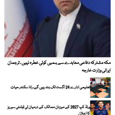
مکہ مشترکہ دفاعی معاہدے سے ہمیں کوئی خطرہ نہیں ، ترجمان
4 روز میں سونے کی قیمت میں بڑا اضافہ
ایرانی وزارت خارجہ
تعلیمی ادارے 24 اگست تک بند رہیں گے، رانا سکندر حیات
ورلڈ کپ 2027 کے میزبان ممالک کے درمیان ٹی ٹوئنٹی سیریز
کا اعلان