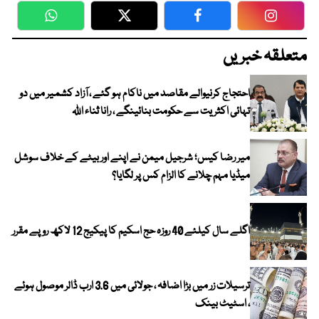
WhatsApp
Twitter
Facebook
Faceboo
متعلقہ خبریں
احتجاج کرنیوالے مقاصد میں ناکام ہو گئے ، آزاد کشمیر میں دو
تہائی اکثریت سے حکومت بنائینگے ، رانا ثناء اللہ
میر رضا کیس؛ شرجیل میمن نے اپنے اور بیٹے کے خلاف سوشل
میڈیا مہم چلانے کا الزام کس پر لگایا؟
اگلے سال کیلئے 40 روزہ حج اسکیم کا پیکیج 12 لاکھ روپے مقرر
ترسیلات زر میں بڑا اضافہ ، جولائی میں 3.6 ارب ڈالر موصول ہوئے
، اسٹیٹ بینک