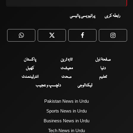
رابطہ کریں
پرائیویسی پالیسی
WhatsApp
Twitter
Facebook
Faceboo
صفحۂ اول
تازہ ترین
پاکستان
دنیا
معیشت
کھیل
تعلیم
صحت
انٹرٹینمنٹ
ٹیکنالوجی
دلچسپ و عجیب
Pakistan News in Urdu
Sports News in Urdu
Business News in Urdu
Tech News in Urdu