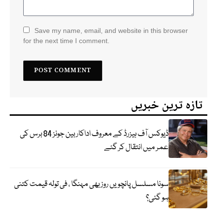
Save my name, email, and website in this browser
for the next time I comment.
تازہ ترین خبریں
ڈیوکس آف ہیزرڈ کے معروف اداکار بین جونز 84 برس کی
عمر میں انتقال کر گئے
سونا مسلسل پانچویں روز بھی مہنگا ، فی تولہ قیمت کتنی
ہو گئی؟