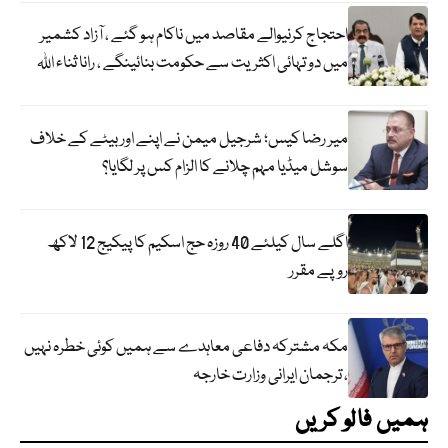
احتجاج کرنیوالے مقاصد میں ناکام ہو گئے ، آزاد کشمیر
میں دو تہائی اکثریت سے حکومت بنائینگے ، رانا ثناء اللہ
میر رضا کیس؛ شرجیل میمن نے اپنے اور بیٹے کے خلاف
سوشل میڈیا مہم چلانے کا الزام کس پر لگایا؟
اگلے سال کیلئے 40 روزہ حج اسکیم کا پیکیج 12 لاکھ
روپے مقرر
مکہ مشترکہ دفاعی معاہدے سے ہمیں کوئی خطرہ نہیں
، ترجمان ایرانی وزارت خارجہ
ہمیں فالو کریں