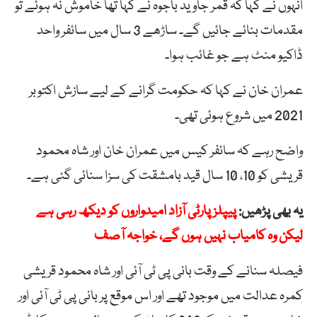
انہوں نے کہا کہ قمر جاوید باجوہ نے کہا تھا خاموش نہ ہوئے تو
مقدمات بنائے جائیں گے۔ ساڑھے 3 سال میں سائفر واحد
ڈاکیو منٹ ہے جو غائب ہوا۔
عمران خان نے کہا کہ حکومت گرانے کے لیے سازش اکتوبر
2021 میں شروع ہوئی تھی۔
واضح رہے کہ سائفر کیس میں عمران خان اور شاہ محمود
قریشی کو 10، 10 سال قید بامشقت کی سزا سنائی گئی ہے۔
یہ بھی پڑھیں:
پیپلز پارٹی آزاد امیدواروں کو دیکھ رہی ہے
لیکن وہ کامیاب نہیں ہوں گے، خواجہ آصف
فیصلہ سنانے کے وقت بانی پی ٹی آئی اور شاہ محمود قریشی
کمرہ عدالت میں موجود تھے اور اس موقع پر بانی پی ٹی آئی اور