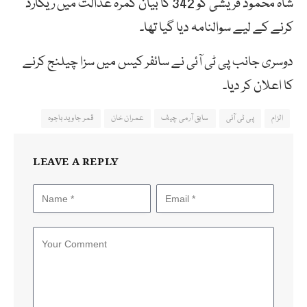
شاہ محمود قریشی کو 342 کا بیان کمرہ عدالت میں ریکارڈ
کرنے کے لیے سوالنامہ دیا گیا تھا۔
دوسری جانب پی ٹی آئی نے سائفر کیس میں سزا چیلنج کرنے
کا اعلان کر دیا۔
الزام
پی ٹی آئی
سابق آرمی چیف
عمران خان
قمر جاوید باجوہ
LEAVE A REPLY