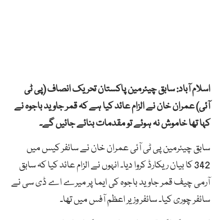
اسلام آباد: سابق چیئرمین پاکستان تحریک انصاف (پی ٹی
آئی) عمران خان نے الزام عائد کیا ہے کہ قمر جاوید باجوہ نے
کہا تھا خاموش نہ ہوئے تو مقدمات بنائے جائیں گے۔
سابق چیئرمین پی ٹی آئی عمران خان نے سائفر کیس میں
342 کا بیان ریکارڈ کروا دیا۔ انہوں نے الزام عائد کیا کہ سابق
آرمی چیف قمر جاوید باجوہ کی ایما پر میرے اے ڈی سی نے
سائفر چوری کیا۔ سائفر وزیر اعظم آفس میں تھا۔