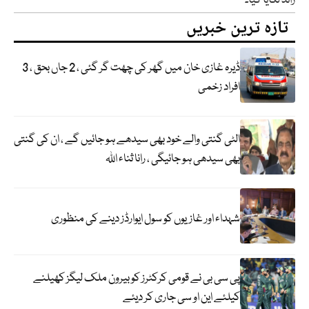
زائد لگایا گیا۔
تازہ ترین خبریں
ڈیرہ غازی خان میں گھر کی چھت گر گئی ، 2 جاں بحق ، 3
افراد زخمی
الٹی گنتی والے خود بھی سیدھے ہو جائیں گے ، ان کی گنتی
بھی سیدھی ہو جائیگی ، رانا ثناء اللہ
شہداء اور غازیوں کو سول ایوارڈز دینے کی منظوری
پی سی بی نے قومی کرکٹرز کو بیرون ملک لیگز کھیلنے
کیلئے این او سی جاری کر دیئے