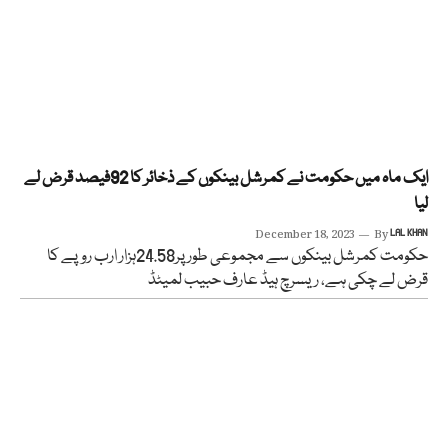
ایک ماہ میں حکومت نے کمرشل بینکوں کے ذخائر کا 92فیصد قرض لے
لیا
December 18, 2023
By
LAL KHAN
حکومت کمرشل بینکوں سے مجموعی طور پر24.58ہزار ارب روپے کا
قرض لے چکی ہے، ریسرچ ہیڈ عارف حبیب لمیٹڈ