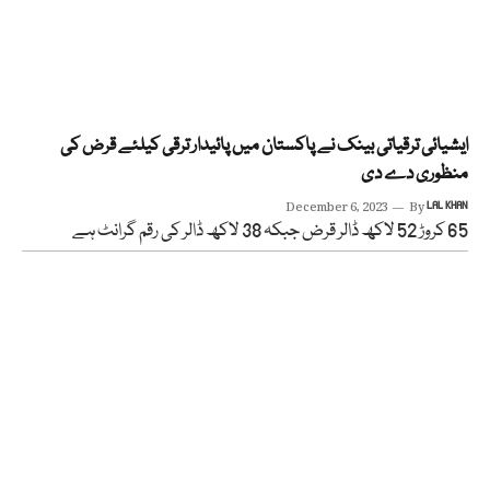
ایشیائی ترقیاتی بینک نے پاکستان میں پائیدار ترقی کیلئے قرض کی
منظوری دے دی
December 6, 2023
By
LAL KHAN
65 کروڑ 52 لاکھ ڈالر قرض جبکہ 38 لاکھ ڈالر کی رقم گرانٹ ہے