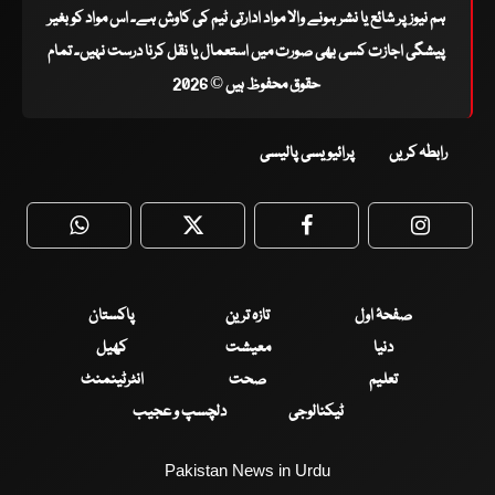
ہم نیوز پر شائع یا نشر ہونے والا مواد ادارتی ٹیم کی کاوش ہے۔ اس مواد کو بغیر
پیشگی اجازت کسی بھی صورت میں استعمال یا نقل کرنا درست نہیں۔ تمام
حقوق محفوظ ہیں © 2026
رابطہ کریں
پرائیویسی پالیسی
WhatsApp
Twitter
Facebook
Faceboo
صفحۂ اول
تازہ ترین
پاکستان
دنیا
معیشت
کھیل
تعلیم
صحت
انٹرٹینمنٹ
ٹیکنالوجی
دلچسپ و عجیب
Pakistan News in Urdu