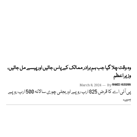
وہ وقت چلا گیا جب ہم برادر ممالک کے پاس جائیں اور پیسے مل جائیں،
وزیر اعظم
March 8, 2024
By
AHMED HUSSAIN
پی آئی اے کا قرض 825 ارب روپے اور بجلی چوری سالانہ 500 ارب روپے
ہے۔