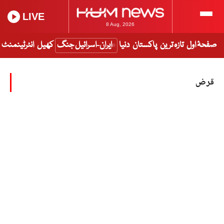
LIVE
8 Aug, 2026
صفحۂ اول
تازہ ترین
پاکستان
دنیا
ایران-اسرائیل جنگ
کھیل
انٹرٹینمنٹ
قرض