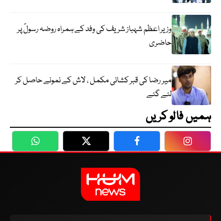
وزیر اعظم شہباز شریف کی وفد کے ہمراہ روضہ رسولؐ پر
حاضری
میر رضا کی قبر کشائی مکمل ، لاش کے نمونے حاصل کر
لئے گئے
ہمیں فالو کریں
WhatsApp
Twitter
Facebook
Faceboo