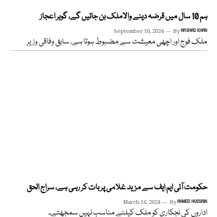
ہم 10 سال میں قرضہ دینے والاملک بن جائیں گے، گوہر اعجاز
September 10, 2024
By
ARSHAD KHAN
ملک فوج اور اچھی معیشت سے مضبوط ہوتا ہے، سابق وفاقی وزیر
حکومت آئی ایم ایف سے مزید غلامی پر بات کر رہی ہے، سراج الحق
March 16, 2024
By
AHMED HUSSAIN
اداروں کی نجکاری کو ملک کیلئے مناسب نہیں سمجھتے۔