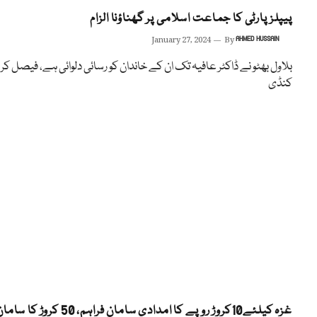
پیپلز پارٹی کا جماعت اسلامی پر گھناؤنا الزام
January 27, 2024
By
AHMED HUSSAIN
بلاول بھٹو نے ڈاکٹر عافیہ تک ان کے خاندان کو رسائی دلوائی ہے، فیصل کر
کنڈی
غزہ کیلئے10کروڑ روپے کا امدادی سامان فراہم، 50 کروڑ کا سا