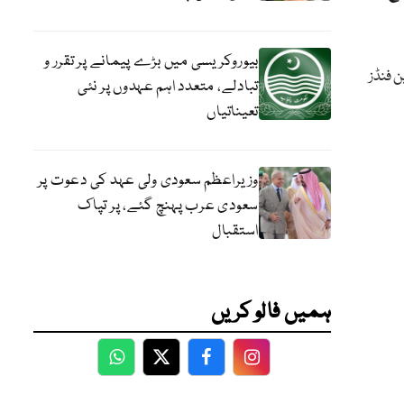
بیوروکریسی میں بڑے پیمانے پر تقرر و
 فنڈز
تبادلے، متعدد اہم عہدوں پر نئی
تعیناتیاں
وزیراعظم سعودی ولی عہد کی دعوت پر
سعودی عرب پہنچ گئے، پر تپاک
استقبال
ہمیں فالو کریں
WhatsApp
Twitter
Facebook
Facebook