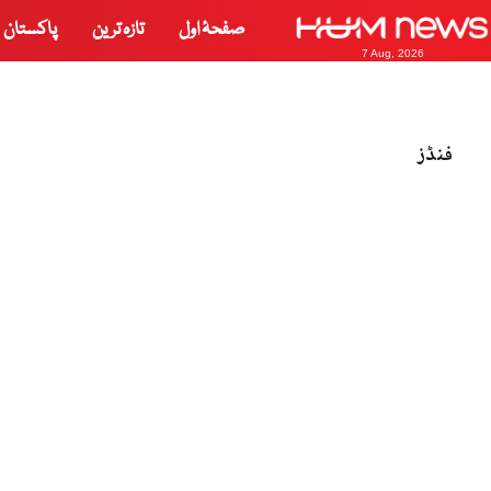
صفحۂ اول
تازہ ترین
پاکستان
7 Aug, 2026
فنڈز