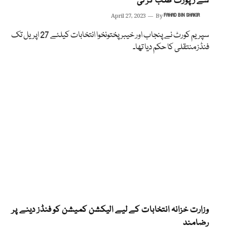
سے رپورٹ طلب کر لی
April 27, 2023
By
FAHAD BIN SHAKIR
سپریم کورٹ نے پنجاب اور خیبر پختونخوا انتخابات کیلئے 27 اپریل تک
فنڈزمنتقلی کا حکم دیا تھا۔
وزارت خزانہ انتخابات کے لیے الیکشن کمیشن کو فنڈز دینے پر
رضامند