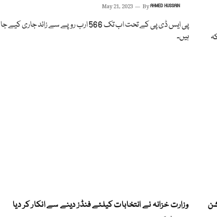
May 21, 2023
By
AHMED HUSSAIN
پی ایس ڈی پی کے تحت اب تک 566 ارب روپے سے زائد جاری ک
ہیں۔
کہ
شن
وزارت خزانہ نے انتخابات کیلئے فنڈز دینے سے انکار کر دیا