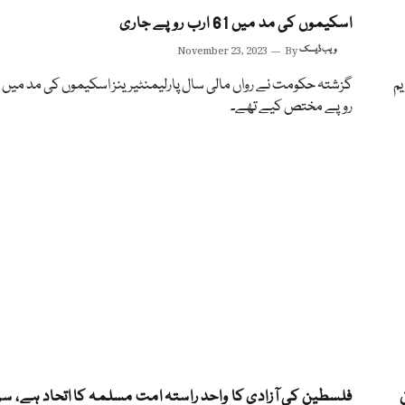
اسکیموں کی مد میں 61 ارب روپے جاری
ویب ڈیسک
By
November 23, 2023
یم
روپے مختص کیے تھے۔
مان
فلسطین کی آزادی کا واحد راستہ امت مسلمہ کا اتحاد ہے، سر