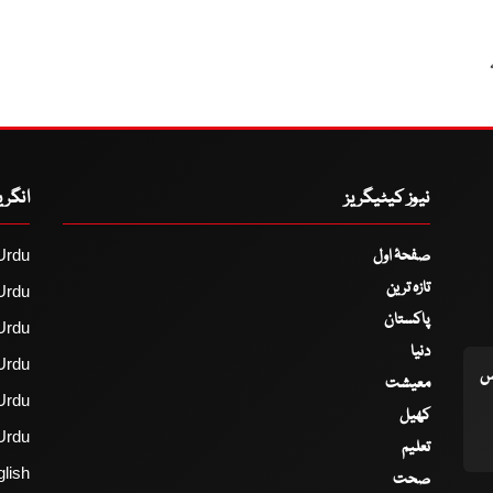
نیوز کیٹیگریز
انگر
صفحۂ اول
Urdu
تازہ ترین
Urdu
پاکستان
Urdu
دنیا
Urdu
اس
معیشت
Urdu
کھیل
Urdu
تعلیم
lish
صحت