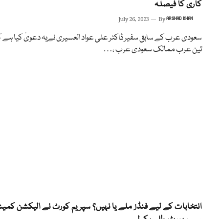
کاری کا فیصلہ
July 26, 2023
By
ARSHAD KHAN
سعودی عرب کے سابق سفیر ڈاکٹر علی عواد العسیری نےیہ دعویٰ کیا ہے 
تین عرب ممالک سعودی عرب ،…
انتخابات کے لیے فنڈز ملے یا نہیں؟ سپریم کورٹ نے الیکشن کمی