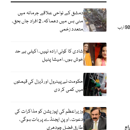
دمشق کے نواحی علاقے جرمانہ میں
منی بس میں دھماکہ، 2 افراد جاں بحق،
گزشتہ حکومت نے رواں مالی سال پارلیمنٹیرینز اسکیموں کی مد میں 90 ارب
متعدد زخمی
شادی کا کوئی ارادہ نہیں، اکیلی بے حد
خوش ہوں، امیشا پٹیل
حکومت نے پیٹرول اور ڈیزل کی قیمتوں
میں کمی کر دی
وزیراعظم کی اپوزیشن کو مذاکرات کی
دعوت، اوپن ایجنڈے پر بات ہوگی،
اج
طارق فضل چودھری