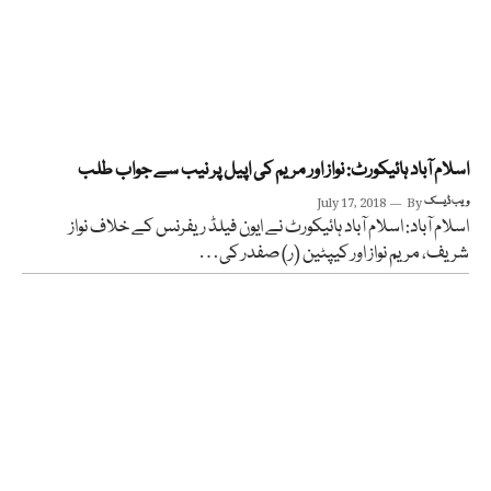
اسلام آباد ہائیکورٹ: نواز اور مریم کی اپیل پر نیب سے جواب طلب
ویب ڈیسک
By
July 17, 2018
اسلام آباد: اسلام آباد ہائیکورٹ نے ایون فیلڈ ریفرنس کے خلاف نواز
شریف، مریم نواز اور کیپٹین (ر) صفدر کی…