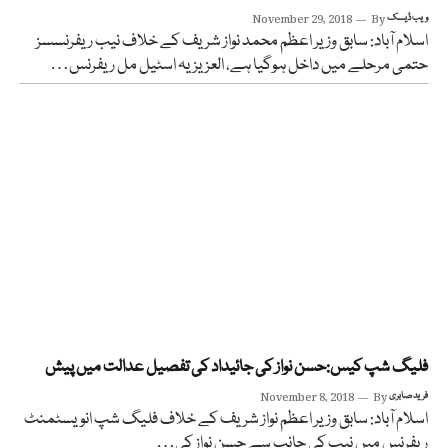
ویب ڈیسک
By
November 29, 2018
اسلام آباد: سابق وزیر اعظم محمد نواز شریف کے خلاف نیب ریفرنسسز
حتمی مرحلے میں داخل ہوگیا ہے، العزیزیہ اسٹیل مل ریفرنس…
فلیگ شپ کیس:حسن نواز کی جائیداد کی تفصیل عدالت میں پیش
فرید صابری
By
November 8, 2018
اسلام آباد: سابق وزیر اعظم نواز شریف کے خلاف فلیگ شپ انویسٹمنٹ
ریفرنس میں نیب کی جانب سے حسن نواز کی…