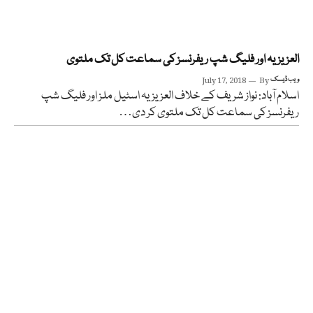
العزیزیہ اور فلیگ شپ ریفرنسز کی سماعت کل تک ملتوی
ویب ڈیسک
By
July 17, 2018
اسلام آباد: نواز شریف کے خلاف العزیزیہ اسٹیل ملز اور فلیگ شپ
ریفرنسز کی سماعت کل تک ملتوی کر دی…