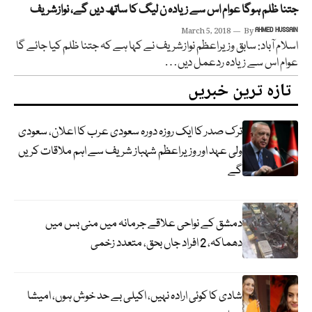
جتنا ظلم ہوگا عوام اس سے زیادہ ن لیگ کا ساتھ دیں گے، نوازشریف
March 5, 2018
By
AHMED HUSSAIN
اسلام آباد: سابق وزیراعظم نوازشریف نے کہا ہے کہ جتنا ظلم کیا جائے گا
عوام اس سے زیادہ ردعمل دیں…
تازہ ترین خبریں
ترک صدر کا ایک روزہ دورہ سعودی عرب کا اعلان، سعودی
ولی عہد اور وزیراعظم شہباز شریف سے اہم ملاقات کریں
گے
دمشق کے نواحی علاقے جرمانہ میں منی بس میں
دھماکہ، 2 افراد جاں بحق، متعدد زخمی
شادی کا کوئی ارادہ نہیں، اکیلی بے حد خوش ہوں، امیشا