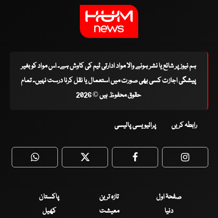
ہم نیوز پر شائع یا نشر ہونے والا مواد ادارتی ٹیم کی کاوش ہے۔ اس مواد کو بغیر
پیشگی اجازت کسی بھی صورت میں استعمال یا نقل کرنا درست نہیں۔ تمام
حقوق محفوظ ہیں © 2026
رابطہ کریں
پرائیویسی پالیسی
WhatsApp
Twitter
Facebook
Faceboo
صفحۂ اول
تازہ ترین
پاکستان
دنیا
معیشت
کھیل