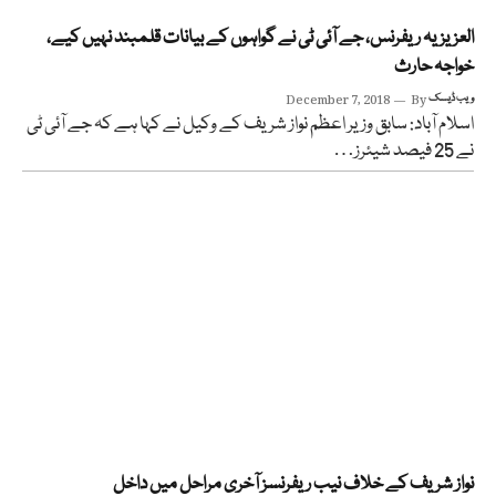
العزیزیہ ریفرنس، جے آئی ٹی نے گواہوں کے بیانات قلمبند نہیں کیے،
خواجہ حارث
ویب ڈیسک
By
December 7, 2018
اسلام آباد: سابق وزیر اعظم نواز شریف کے وکیل نے کہا ہے کہ جے آئی ٹی
نے 25 فیصد شیئرز…
نواز شریف کے خلاف نیب ریفرنسز آخری مراحل میں داخل