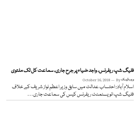
فلیگ شپ ریفرنس، واجد ضیاء پر جرح جاری، سماعت کل تک ملتوی
ویب ڈیسک
By
October 16, 2018
اسلام آباد: احتساب عدالت میں سابق وزیر اعظم نواز شریف کے خلاف
فلیگ شپ انویسٹمنٹ ریفرنس کیس کی سماعت جاری…