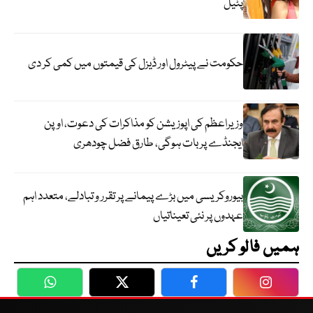
پٹیل
حکومت نے پیٹرول اور ڈیزل کی قیمتوں میں کمی کر دی
وزیراعظم کی اپوزیشن کو مذاکرات کی دعوت، اوپن
ایجنڈے پر بات ہوگی، طارق فضل چودھری
بیوروکریسی میں بڑے پیمانے پر تقرر و تبادلے، متعدد اہم
عہدوں پر نئی تعیناتیاں
ہمیں فالو کریں
WhatsApp
Twitter
Facebook
Faceboo