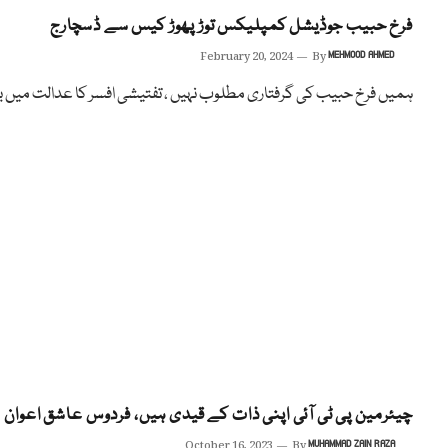
فرخ حبیب جوڈیشل کمپلیکس توڑ پھوڑ کیس سے ڈسچارج
February 20, 2024
By
MEHMOOD AHMED
ہمیں فرخ حبیب کی گرفتاری مطلوب نہیں ، تفتیشی افسر کا عدالت میں ب
چیئرمین پی ٹی آئی اپنی ذات کے قیدی ہیں، فردوس عاشق اعوان
October 16, 2023
By
MUHAMMAD ZAIN RAZA