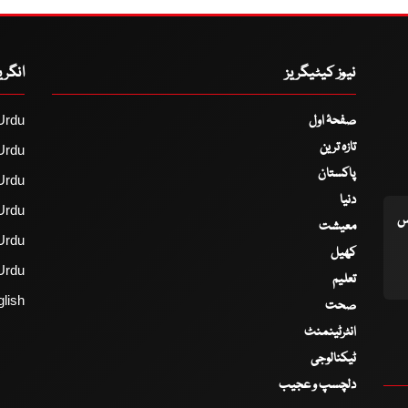
نیوز کیٹیگریز
انگر
صفحۂ اول
Urdu
تازہ ترین
Urdu
پاکستان
Urdu
دنیا
Urdu
اس
معیشت
Urdu
کھیل
Urdu
تعلیم
lish
صحت
انٹرٹینمنٹ
ٹیکنالوجی
دلچسپ و عجیب