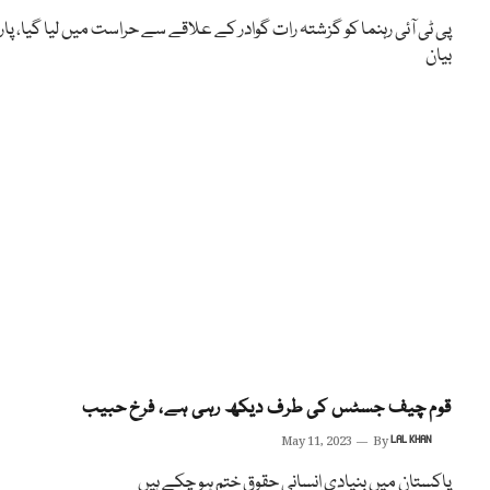
پی ٹی آئی رہنما کو گزشتہ رات گوادر کے علاقے سے حراست میں لیا گیا، پار
بیان
قوم چیف جسٹس کی طرف دیکھ رہی ہے، فرخ حبیب
May 11, 2023
By
LAL KHAN
پاکستان میں بنیادی انسانی حقوق ختم ہو چکے ہیں