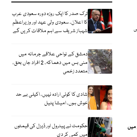
ترک صدر کا ایک روزہ دورہ سعودی عرب
کا اعلان، سعودی ولی عہد اور وزیراعظم
ی
شہباز شریف سے اہم ملاقات کریں گے
دمشق کے نواحی علاقے جرمانہ میں
منی بس میں دھماکہ، 2 افراد جاں بحق،
متعدد زخمی
شادی کا کوئی ارادہ نہیں، اکیلی بے حد
خوش ہوں، امیشا پٹیل
حکومت نے پیٹرول اور ڈیزل کی قیمتوں
 میں
میں کمی کر دی