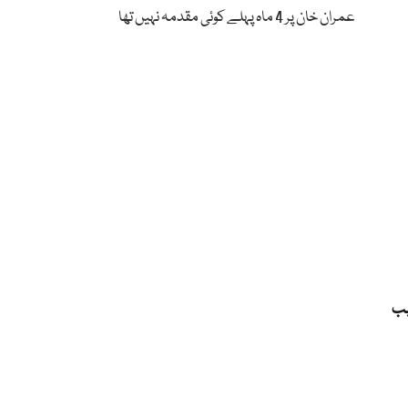
عمران خان پر 4 ماہ پہلے کوئی مقدمہ نہیں تھا
یب