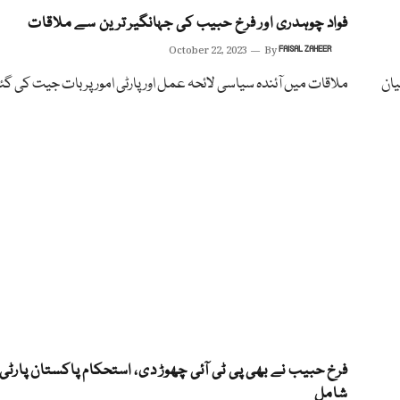
فواد چوہدری اور فرخ حبیب کی جہانگیر ترین سے ملاقات
October 22, 2023
By
FAISAL ZAHEER
یان
ملاقات میں آئندہ سیاسی لائحہ عمل اور پارٹی امور پر بات جیت کی گئ
فرخ حبیب نے بھی پی ٹی آئی چھوڑ دی، استحکام پاکستان پارٹی
شامل