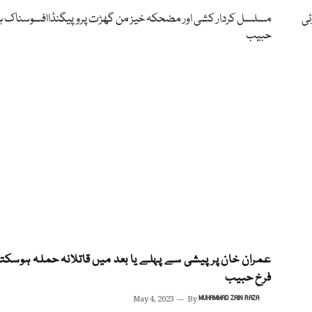
ٹی
مسلسل کردار کشی اور مضحکہ خیز من گھڑت پروپیگنڈاافسوسناک ہ
حبیب
عمران خان پر پیشی سے پہلے یا بعد میں قاتلانہ حملہ ہوسکتا
فرخ حبیب
May 4, 2023
By
MUHAMMAD ZAIN RAZA