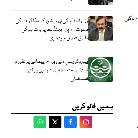
 لوگوں
وزیراعظم کی اپوزیشن کو مذاکرات کی
دعوت، اوپن ایجنڈے پر بات ہوگی،
طارق فضل چودھری
بیوروکریسی میں بڑے پیمانے پر تقرر و
تبادلے، متعدد اہم عہدوں پر نئی
تعیناتیاں
ہمیں فالو کریں
WhatsApp
Twitter
Facebook
Facebook