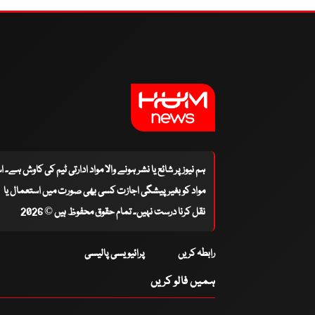
ہم نیوز پر شائع یا نشر ہونے والا مواد ادارتی ٹیم کی کاوش ہے۔ 
مواد کو بغیر پیشگی اجازت کسی بھی صورت میں استعمال یا
نقل کرنا درست نہیں۔ تمام حقوق محفوظ ہیں © 2026
رابطہ کریں
پرائیویسی پالیسی
ہمیں فالو کریں