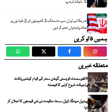
گا ، ڈونلڈ ٹرمپ
امریکا نے ایران سے منسلک 3 کمپنیوں اور 2 طیاروں پر
عائد پابندیاں ختم کر دیں
ہمیں فالو کریں
WhatsApp
Twitter
Facebook
Faceboo
متعلقہ خبریں
لاانفورسمنٹ انویسٹی گیشن سنٹر کے قیام کیلئے پائلٹ
پراجیکٹ شروع کرنے کا فیصلہ
پیٹرول مہنگا، ڈیزل سستا، حکومت نے نئی قیمتوں کا اعلان کر
دیا