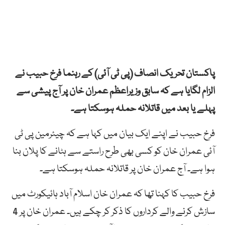
پاکستان تحریک انصاف (پی ٹی آئی) کے رہنما فرخ حبیب نے
الزام لگایا ہے کہ سابق وزیراعظم عمران خان پر آج پیشی سے
پہلے یا بعد میں قاتلانہ حملہ ہوسکتا ہے۔
فرخ حبیب نے اپنے ایک بیان میں کہا ہے کہ چیئرمین پی ٹی
آئی عمران خان کو کسی بھی طرح راستے سے ہٹانے کا پلان بنا
ہوا ہے۔ آج عمران خان پر قاتلانہ حملہ ہوسکتا ہے۔
فرخ حبیب کا کہنا تھا کہ عمران خان اسلام آباد ہائیکورٹ میں
سازش کرنے والے کرداروں کا ذکر کر چکے ہیں۔ عمران خان پر 4