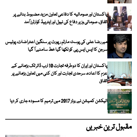
پاکستان اور صومالیہ کا دفاعی تعاون مزید مضبوط بنانے پر
اتفاق، صومالی وزیر دفاع کی نیول اور ایئرہیڈ کوارٹرز آمد
میر رضا علی کی پوسٹ مارٹم رپورٹ پر سنگین اعتراضات، پولیس
سرجن کا ایس ایس پی کو لکھا گیا خط سامنے آ گیا
پاکستان اور ایران کا دوطرفہ تجارت 10 ارب ڈالر تک بڑھانے کے
عزم کا اعادہ، سرحدی تجارت اور کان کنی میں تعاون بڑھانے پر
اتفاق
الیکشن کمیشن نے رولز 2017 میں ترمیم کا مسودہ جاری کر دیا
مقبول ترین خبریں