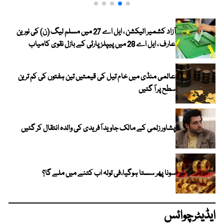
آزاد کشمیر الیکشن ، ایل اے 27 میں مسلم لیگ (ن) کی نورین
عارف ، ایل اے 28 میں پیپلز پارٹی کے بازل نقوی کامیاب
عالمی منڈی میں خام تیل کی قیمتیں تین ہفتوں کی کم ترین
سطح پر آ گئیں
پشاور زلمی کے مالک جاوید آفریدی کی والدہ انتقال کر گئیں
سونا پھر سستا ہوگیا،فی تولہ اب کتنے میں ملے گا؟
ایڈیٹرچوائس