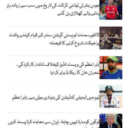
جوس بٹلر ٹی ٹوئنٹی کرکٹ کی تاریخ میں سب سے زیادہ رنز
بنانے والے کھلاڑی بن گئے
لاانفورسمنٹ انویسٹی گیشن سنٹر کے قیام کیلئے پائلٹ
پراجیکٹ شروع کرنے کا فیصلہ
بابر اعظم کی ویسٹ انڈیز کیخلاف شاندار کارکردگی ،
عمران خان کا ریکارڈ برابر کر دیا
ٹیم میں تبدیلی کنڈیشن کی بنیاد پر ہوتی ہے، بابر اعظم
لوگوں کو مارنا نہیں چاہتا ، ایران سے معاہدہ کرنا پسند کروں