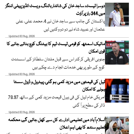
دوسرا ٹیسٹ، ساجد خان کی شاندار بالنگ، ویسٹ انڈیز پہلی اننگز
میں 344 رنز پر آؤٹ
پاکستان کی جانب سے ساجد خان نے 4، محمد علی، علی
عثمان اور عبید شاہ نے دو دو وکٹیں لیں
Updated 03 Aug, 2026
مائیک اسمتھ کو قومی ٹیسٹ ٹیم کا بیٹنگ کوچ بنائے جانے کا
قوی امکان
جنوبی افریقی کرکٹر اس سے قبل ملتان سلطانز کے اسسٹنٹ
کوچ کے طور پر بھی خدمات انجام دے چکے ہیں
Updated 03 Aug, 2026
تیل کی قیمتوں میں مزید کمی ہو گئی، پیٹرول و ڈیزل سستا
ہونے کا امکان
امریکی خام تیل کی فی بیرل قیمت مزید کمی کے ساتھ 78.97
ڈالر کی سطح پر آ گئی
Updated 03 Aug, 2026
اسلام آباد میں تعلیمی ادارے کل سے کھل جائیں گے، محکمہ
تعلیم سندھ کا بھی اہم اعلان