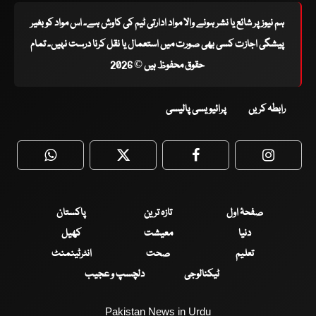
ہم نیوز پر شائع یا نشر ہونے والا مواد ادارتی ٹیم کی کاوش ہے۔ اس مواد کو بغیر
پیشگی اجازت کسی بھی صورت میں استعمال یا نقل کرنا درست نہیں۔ تمام
حقوق محفوظ ہیں © 2026
رابطہ کریں
پرائیویسی پالیسی
WhatsApp
Twitter
Facebook
Faceboo
صفحۂ اول
تازہ ترین
پاکستان
دنیا
معیشت
کھیل
تعلیم
صحت
انٹرٹینمنٹ
ٹیکنالوجی
دلچسپ و عجیب
Pakistan News in Urdu