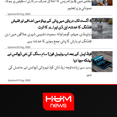
ہفتے میں 6 روز تدریس کا اطلاق صرف سرکاری اسکولوں پر ہوگا،
صوبائی وزیر تعلیم
Updated 02 Aug, 2026
4 اگست تک دریاؤں میں پانی کے بہاؤ میں اضافے اور فلیش
فلڈنگ کا خدشہ، این ڈی ایم اے کا الرٹ
راولپنڈی، جہلم، گوجرانوالہ سمیت نشیبی شہری علاقوں میں اربن
فلڈنگ اور بارش کا پانی جمع ہونے کا خدشہ ہے
Updated 02 Aug, 2026
فولڈ ایبل کے بعد اب رولیبل فون؟ سام سنگ کی نئی ڈیوائس نے
تہلکہ مچا دیا
سب سے زیادہ توجہ زیڈ نائن کوڈ نیم والی ڈیوائس نے حاصل کی
ہے
Updated 01 Aug, 2026