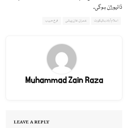
ڈائیورژن ہوگی۔
اسلام آباد ہائیکورٹ
عمران خان پیشی
فرخ حبیب
Muhammad Zain Raza
LEAVE A REPLY