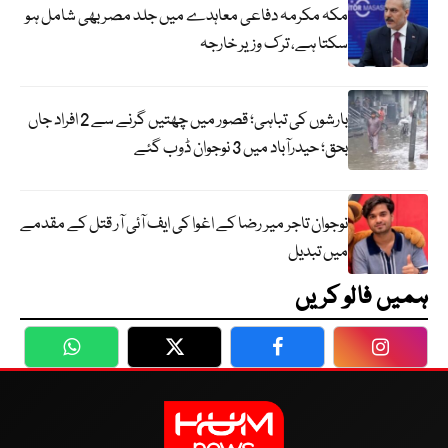
مکہ مکرمہ دفاعی معاہدے میں جلد مصر بھی شامل ہو
سکتا ہے، ترک وزیر خارجہ
بارشوں کی تباہی؛ قصور میں چھتیں گرنے سے 2 افراد جاں
بحق؛ حیدرآباد میں 3 نوجوان ڈوب گئے
نوجوان تاجر میر رضا کے اغوا کی ایف آئی آر قتل کے مقدمے
میں تبدیل
ہمیں فالو کریں
WhatsApp
Twitter
Facebook
Faceboo