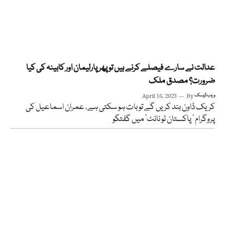
عدالت نے سارے فیصلے کرنے ہیں تو پھر پارلیمان اور کابینہ کی کیا
ضرورت؟ مصدق ملک
ویب ڈیسک
By
April 16, 2023
کریک ڈاون بند کریں گے تو بات ہو سکتی ہے، عمران اسماعیل کی
پروگرام ’ پاکستان ٹو نائٹ‘ میں گفتگو