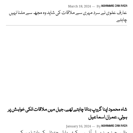
March 18, 2024
By
MUHAMMAD ZAIN RAZA
عارف علوی نے سرد مہری سے ملاقات کی شاید وہ مجھ سے ملنا نہیں
چاہتے
شاہ محمود اپنا گروپ بنانا چاہتے تھے، جیل میں ملاقات انکی خواہش پر
ہوئی، عمران اسماعیل
January 16, 2024
By
MUHAMMAD ZAIN RAZA
وائس چیئرمین پی ٹی آئی سے کبھی پارٹی چھوڑنے کی بات نہیں کی