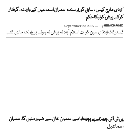
آزادی مارچ کیس ، سابق گورنر سندھ عمران اسماعیل کے وارنٹ ، گرفتار
کرکے پیش کرنیکا حکم
September 22, 2025
By
MEHMOOD AHMED
ڈسٹرکٹ اینڈی سین کورٹ اسلام آباد نہ پیش نہ ہونے پر وارنٹ جاری کئے
پی ٹی آئی چھوڑنے پر پچھتاوا ہے، عمران خان سے ضرور ملوں گا، عمران
اسماعیل