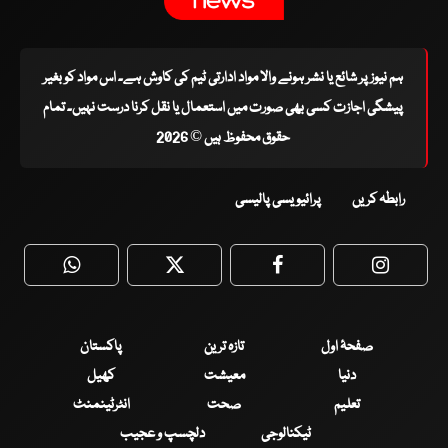
ہم نیوز پر شائع یا نشر ہونے والا مواد ادارتی ٹیم کی کاوش ہے۔ اس مواد کو بغیر
پیشگی اجازت کسی بھی صورت میں استعمال یا نقل کرنا درست نہیں۔ تمام
حقوق محفوظ ہیں © 2026
رابطہ کریں
پرائیویسی پالیسی
WhatsApp
Twitter
Facebook
Faceboo
صفحۂ اول
تازہ ترین
پاکستان
دنیا
معیشت
کھیل
تعلیم
صحت
انٹرٹینمنٹ
ٹیکنالوجی
دلچسپ و عجیب