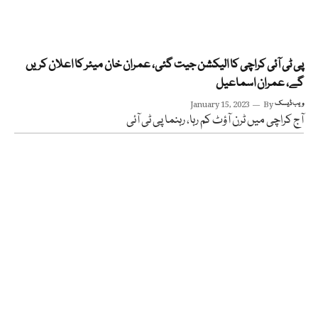
پی ٹی آئی کراچی کا الیکشن جیت گئی، عمران خان میئر کا اعلان کریں
گے، عمران اسماعیل
ویب ڈیسک
By
January 15, 2023
آج کراچی میں ٹرن آؤٹ کم رہا، رہنما پی ٹی آئی