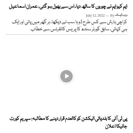
ایم کیو ایم نے چوروں کا ساتھ دیا، اس سے بھول ہو گئی، عمران اسماعیل
ویب ڈیسک
By
July 12, 2022
کراچی بارش سے کس طرح ڈوبا سب نے دیکھا، ہر گھر میں پانی اور ایک
ہی کہانی، سابق گورنر سندھ کا پریس کانفرنس سے خطاب
پی ٹی آئی کا بلدیاتی الیکشن کو کالعدم قرار دینے کا مطالبہ: سپریم کورٹ
جانیکا اعلان