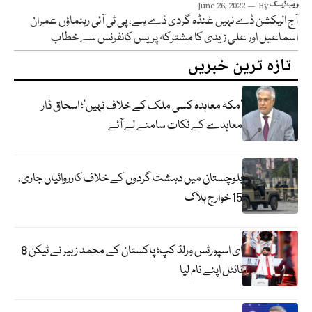
ویب ڈیسک
By
June 26, 2022
آج الیکشن ڈے نہیں غنڈہ گردی ڈے ہے، پی ٹی آئی رہنماؤں عمران
اسماعیل اور علی زیدی کا مشترکہ پریس کانفرنس سے خطاب
تازہ ترین خبریں
‘مکہ معاہدہ کسی ملک کے خلاف نہیں’؛ اسحاق ڈار
معاہدے کے نکات سامنے لے آئے
بلوچستان میں دہشت گردوں کے خلاف کارروائیاں جاری،
15 خوارج ہلاک
ای اسپورٹس ورلڈ کپ؛ پاکستان کے محمد زبیر نے ٹیکن 8
ٹائٹل اپنے نام لیا