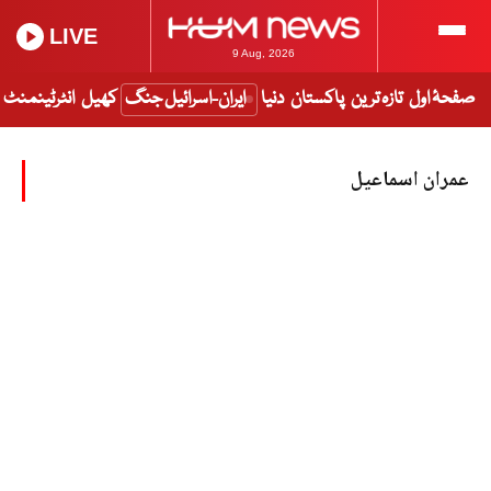
LIVE
9 Aug, 2026
صفحۂ اول
تازہ ترین
پاکستان
دنیا
ایران-اسرائیل جنگ
کھیل
انٹرٹینمنٹ
عمران اسماعیل