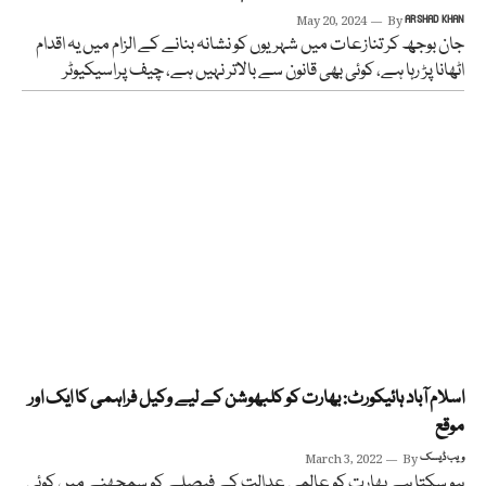
May 20, 2024
By
ARSHAD KHAN
جان بوجھ کر تنازعات میں شہریوں کو نشانہ بنانے کے الزام میں یہ اقدام
اٹھانا پڑ رہا ہے، کوئی بھی قانون سے بالاتر نہیں ہے، چیف پراسیکیوٹر
اسلام آباد ہائیکورٹ: بھارت کو کلبھوشن کے لیے وکیل فراہمی کا ایک اور
موقع
ویب ڈیسک
By
March 3, 2022
ہو سکتا ہے بھارت کو عالمی عدالت کے فیصلے کو سمجھنے میں کوئی