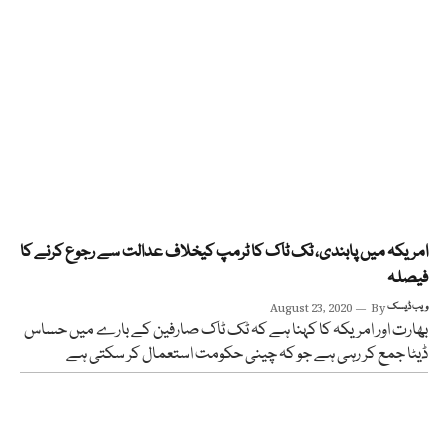
امریکہ میں پابندی، ٹک ٹاک کا ٹرمپ کیخلاف عدالت سے رجوع کرنے کا
فیصلہ
ویب ڈیسک
By
August 23, 2020
بھارت اور امریکہ کا کہنا ہے کہ ٹک ٹاک صارفین کے بارے میں حساس
ڈیٹا جمع کر رہی ہے جو کہ چینی حکومت استعمال کر سکتی ہے