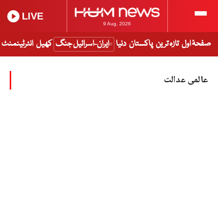
LIVE
9 Aug, 2026
صفحۂ اول
تازہ ترین
پاکستان
دنیا
ایران-اسرائیل جنگ
کھیل
انٹرٹینمنٹ
عالمی عدالت