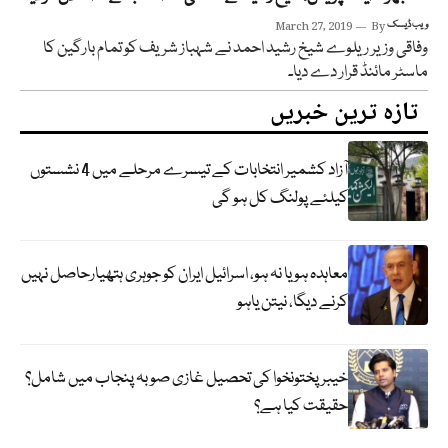
ویب ڈیسک
By
March 27, 2019
وفاقی وزیر ریلوے شیخ رشید احمد نے شہباز شریف کو تمام بارگین کا
ماسٹر مائنڈ قرار دے دیا۔
تازہ ترین خبریں
آزاد کشمیر انتخابات کے تیسرے مرحلے میں 4 نشستوں
کیلئے پولنگ کل ہو گی
معاہدہ ہو یا نہ ہو، اسرائیل ایران کو جوہری ہتھیارحاصل نہیں
کرنے دیگا، نیتن یاہو
خیبر پختونخوا کی تحصیل غازی صوبہ پنجاب میں شامل؟
حقیقت کیا ہے؟