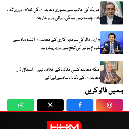
امریکا کی جانب سے عبوری معاہدے کی خلاف ورزی تک
بات چیت نہیں ہو گی، ایرانی وزیر خارجہ
5 ارب ڈالر کی سرمایہ کاری کے معاہدے آئندہ ماہ سے
شروع ہونے کی توقع ہے، وزیر پیٹرولیم
‘مکہ معاہدہ کسی ملک کے خلاف نہیں’؛ اسحاق ڈار
معاہدے کے نکات سامنے لے آئے
ہمیں فالو کریں
WhatsApp
Twitter
Facebook
Faceboo