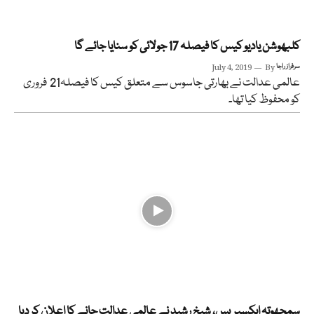
کلبھوشن یادیو کیس کا فیصلہ 17 جولائی کو سنایا جائے گا
سرفراز راجا
By
July 4, 2019
عالمی عدالت نے بھارتی جاسوس سے متعلق کیس کا فیصلہ21 فروری
کو محفوظ کیا تھا۔
سمجھوتہ ایکسپریس، شیخ رشید نے عالمی عدالت جانے کا اعلان کر دیا