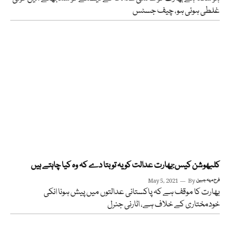
غلطی ہوئی ہو، چیف جسٹس
کلبھوشن کیس:بھارت عدالت کو یہ تو بتا دے کہ وہ کیا چاہتے ہیں
فرح مہہ جبین
By
May 5, 2021
بھارت کا موقف ہے کہ پاکستانی عدالتوں میں پیش ہونا انکی
خودمختاری کے خلاف ہے، اٹارنی جنرل