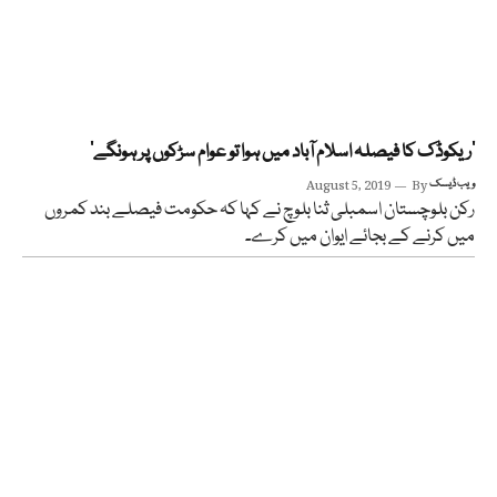
’ریکوڈک کا فیصلہ اسلام آباد میں ہوا تو عوام سڑکوں پر ہونگے‘
ویب ڈیسک
By
August 5, 2019
رکن بلوچستان اسمبلی ثنا بلوچ نے کہا کہ حکومت فیصلے بند کمروں
میں کرنے کے بجائے ایوان میں کرے۔