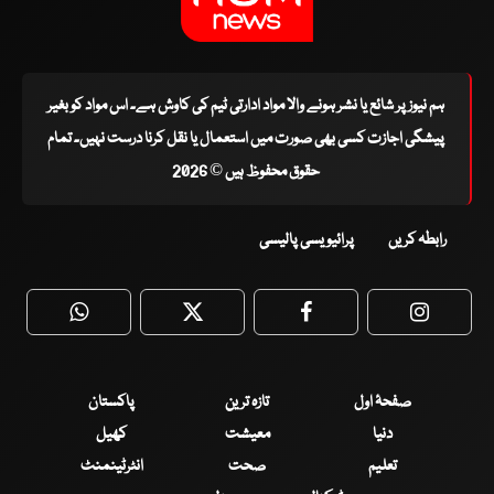
ہم نیوز پر شائع یا نشر ہونے والا مواد ادارتی ٹیم کی کاوش ہے۔ اس مواد کو بغیر
پیشگی اجازت کسی بھی صورت میں استعمال یا نقل کرنا درست نہیں۔ تمام
حقوق محفوظ ہیں © 2026
رابطہ کریں
پرائیویسی پالیسی
WhatsApp
Twitter
Facebook
Faceboo
صفحۂ اول
تازہ ترین
پاکستان
دنیا
معیشت
کھیل
تعلیم
صحت
انٹرٹینمنٹ