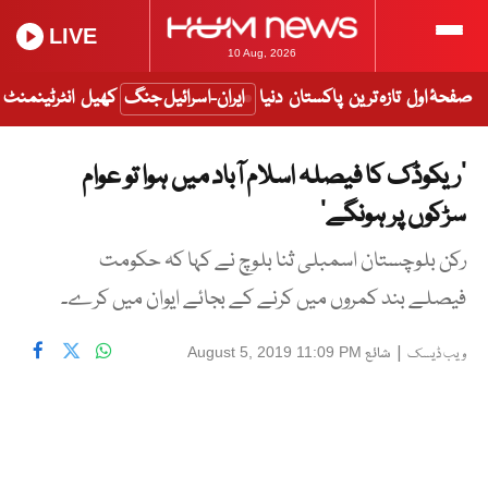
LIVE
10 Aug, 2026
صفحۂ اول
تازہ ترین
پاکستان
دنیا
ایران-اسرائیل جنگ
کھیل
انٹرٹینمنٹ
’ریکوڈک کا فیصلہ اسلام آباد میں ہوا تو عوام
سڑکوں پر ہونگے‘
رکن بلوچستان اسمبلی ثنا بلوچ نے کہا کہ حکومت
فیصلے بند کمروں میں کرنے کے بجائے ایوان میں کرے۔
|
شائع
August 5, 2019 11:09 PM
ویب ڈیسک