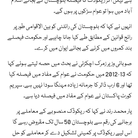
ہے لیکن اگر ریکوڈک کا فیصلہ بلوچستان کے بجائے اسلام
آباد میں ہوا تو عوام سڑکوں پر ہوں گے۔
انہوں نے کہا کہ بلوچستان کی رائلٹی کو بین الاقوامی طور پر
رائج قوانین کے مطابق طے کیا جانا چاہیے اور حکومت فیصلے
بند کمروں میں کرنے کے بجائے ایوان میں کرے۔
صوبائی وزیر زمرک اچکزئی نے بحث میں حصہ لیتے ہوئے کہا
کہ 13-2012 میں حکومت نے عوام کے مفاد میں فیصلہ کیا
تھا اور 6 ارب ڈالر کا جرمانہ زیادہ مہنگا سودا نہیں ہے، سپریم
کورٹ پاکستان نے عوام کے مفاد میں فیصلہ دیا ہے۔
یار محمد رند نے کہا کہ ریکوڈک منصوبے کے معاملے پر
ہرجانے کی رقم سے بلوچستان 50 سال تک مقروض رہے گا
اس لیے ریکوڈک پر کمیٹی تشکیل دے کر معاملے کو حل