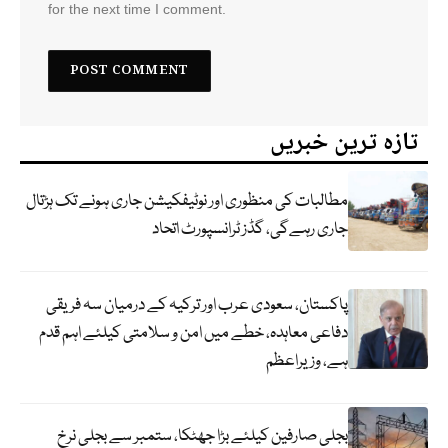
for the next time I comment.
تازہ ترین خبریں
مطالبات کی منظوری اور نوٹیفکیشن جاری ہونے تک ہڑتال
جاری رہےگی، گڈز ٹرانسپورٹ اتحاد
پاکستان، سعودی عرب اور ترکیہ کے درمیان سہ فریقی
دفاعی معاہدہ، خطے میں امن و سلامتی کیلئے اہم قدم
ہے، وزیراعظم
بجلی صارفین کیلئے بڑا جھٹکا، ستمبر سے بجلی نرخ