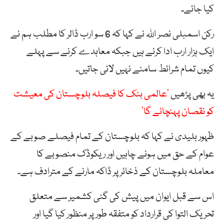
کیا جائے۔
رکن اسمبلی نصر اللہ نے کہا کہ 6 سو ارب ڈالر کا مطلب ہم نے
ایک ہزار ارب ادا کرنے ہیں جبکہ معاہدے کرنے سے پہلے
کیوں تمام شرائط سامنے نہیں لائی جاتیں۔
یہ بھی پڑھیں
‘عالمی بنک کا فیصلہ بلوچستان کی معیشت
کو نقصان پہنچائے گا’
ظہور بلیدی نے کہا کہ بلوچستان کے تمام فیصلے صوبے کے
عوام کے حق میں ہونے چاہیں اور ریکوڈک منصوبے کا
معاملہ بلوچستان کے ذخائر پر ڈاکہ مارنے کے مترادف ہے۔
اس سے قبل ایوان میں پیش کی گئی کشمیر سے متعلق
تحریک التوا کی قرارداد کو متفقہ طور پر منظور کیا گیا اور