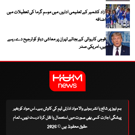
آزاد کشمیر کے تعلیمی اداروں میں موسم گرما کی تعطیلات میں
اضافہ
فوجی کارروائی کے بجائے تہران پر معاشی دباؤ کو ترجیح دے رہے
ہیں، امریکی صدر
ہم نیوز پر شائع یا نشر ہونے والا مواد ادارتی ٹیم کی کاوش ہے۔ اس مواد کو بغیر
پیشگی اجازت کسی بھی صورت میں استعمال یا نقل کرنا درست نہیں۔ تمام
حقوق محفوظ ہیں © 2026