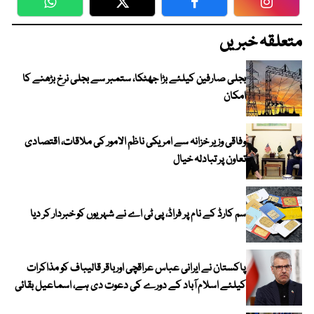
WhatsApp
Twitter
Facebook
Faceboo
متعلقہ خبریں
بجلی صارفین کیلئے بڑا جھٹکا، ستمبر سے بجلی نرخ بڑھنے کا
امکان
وفاقی وزیر خزانہ سے امریکی ناظم الامور کی ملاقات، اقتصادی
تعاون پر تبادلہ خیال
سم کارڈ کے نام پر فراڈ، پی ٹی اے نے شہریوں کو خبردار کر دیا
پاکستان نے ایرانی عباس عراقچی اورباقر قالیباف کو مذاکرات
کیلئے اسلام آباد کے دورے کی دعوت دی ہے، اسماعیل بقائی