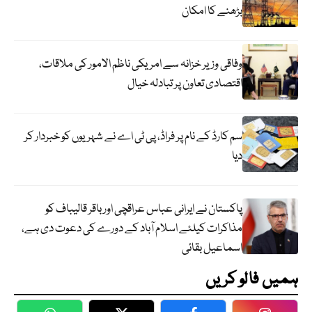
بڑھنے کا امکان
وفاقی وزیر خزانہ سے امریکی ناظم الامور کی ملاقات،
اقتصادی تعاون پر تبادلہ خیال
سم کارڈ کے نام پر فراڈ، پی ٹی اے نے شہریوں کو خبردار کر
دیا
پاکستان نے ایرانی عباس عراقچی اورباقر قالیباف کو
مذاکرات کیلئے اسلام آباد کے دورے کی دعوت دی ہے،
اسماعیل بقائی
ہمیں فالو کریں