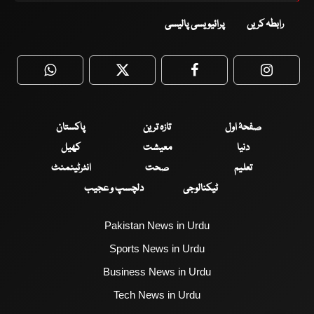
رابطہ کریں
پرائیویسی پالیسی
WhatsApp
Twitter
Facebook
Faceboo
صفحۂ اول
تازہ ترین
پاکستان
دنیا
معیشت
کھیل
تعلیم
صحت
انٹرٹینمنٹ
ٹیکنالوجی
دلچسپ و عجیب
Pakistan News in Urdu
Sports News in Urdu
Business News in Urdu
Tech News in Urdu