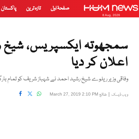
صفحۂ اول
تازہ ترین
پاکستان
8 Aug, 2026
سمجھوتہ ایکسپریس، شیخ ر
اعلان کر دیا
وفاقی وزیر ریلوے شیخ رشید احمد نے شہباز شریف کو تمام بارگی
|
شائع
March 27, 2019 2:10 PM
ویب ڈیسک