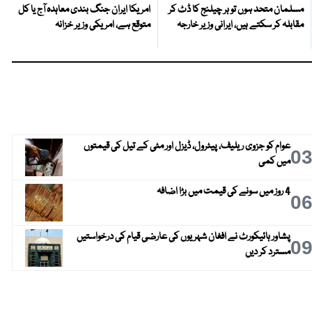
مسلمان متحد ہوں تو ہر چیلنج کا ڈٹ کر
امریکا ایران جنگ بندی معاہدہ آج یا کل
مقابلہ کر سکتے ہیں، ایرانی وزیر خارجہ
متوقع ہے، امریکی وزیر خزانہ
عوام کو جزوی ریلیف، پیٹرول، ڈیزل اور مٹی کے تیل کی قیمتوں
0
میں کمی
4 روز میں سونے کی قیمت میں بڑا اضافہ
0
پشاور ہائیکورٹ نے افغان شہریوں کی عارضی قیام کی درخواستیں
0
مسترد کر دیں