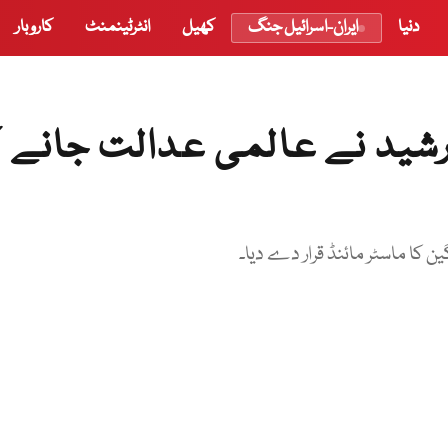
دنیا
ایران-اسرائیل جنگ
کھیل
انٹرٹینمنٹ
کاروبار
شید نے عالمی عدالت جانے ک
ن کا ماسٹر مائنڈ قرار دے دیا۔