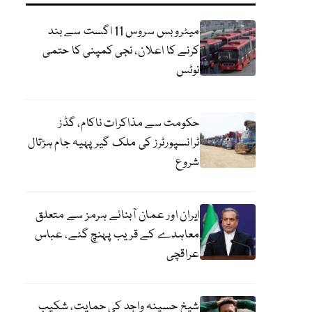
میٹرو بس سروس 11 اگست سے بند
کرنے کا اعلان، نجی کمپنی کا حتمی
نوٹس
حکومت سے مذاکرات ناکام، گڈز
ٹرانسپورٹرز کی ملک گیر پہیہ جام ہڑتال
شروع
ایران اور عمان آبنائے ہرمز سے متعلق
معاہدے کے قریب پہنچ گئے، عباس
عراقچی
شیخ حسینہ واجد کی حمایت، شکیب