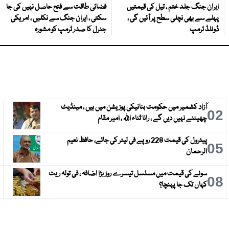
ایران جنگ جلد ختم ، تیل کی قیمتیں
فضائی طاقت سے فتح حاصل نہیں کی جا
پہلے سے بھی نچلی سطح پر آئیں گی ،
سکتی ، ایران جنگ سے نکلیں ، امریکی
ڈونلڈ ٹرمپ
جنرل کا صدر ٹرمپ کو مشورہ
آزاد کشمیر میں حکومت بنانیکی پوزیشن میں ہیں ، مینڈیٹ
3
02
چھیننے نہیں دیں گے ، رانا ثناء اللہ ، امیر مقام
پیٹرول کی قیمت 228 روپے فی لیٹر کی جائے، حافظ نعیم
6
05
الرحمان
سونے کی قیمت میں مسلسل تیسرے روز بڑا اضافہ ، فی تولہ ریٹ
9
08
کہاں تک جا پہنچا؟