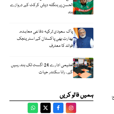
الحسن پر بنگلہ دیش کرکٹ کے دروازے
بند
پاک سعودی ترکیہ دفاعی معاہدہ،
بھارت بھی پاکستان کے اسٹریٹجک
فوائد کا معترف
تعلیمی ادارے 24 اگست تک بند رہیں
گے، رانا سکندر حیات
ہمیں فالو کریں
ا
WhatsApp
Twitter
Facebook
Facebook