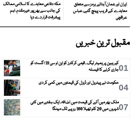
مکہ دفاعی معاہدے کا اسلامی ممالک
ایران اور عمان آبنائے ہرمز سے متعلق
کی جانب سے بھرپور خیرمقدم، اہم
معاہدے کے قریب پہنچ گئے، عباس
پیشرفت قرار دے دیا
عراقچی
مقبول ترین خبریں
کیریبین پریمیئر لیگ ، قومی کرکٹرز کو این او سی 19 اگست کو
01
جاری کرنے کا فیصلہ
حکومت نے پیٹرول اور ڈیزل کی قیمتوں میں کمی کر دی
04
ملک بھر میں آٹے کی قیمت میں اضافہ، ایک ہفتے میں کئی
07
شہروں میں 20 کلو تھیلا 100 روپے تک مہنگا