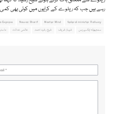
ریلوے سے متعلق بات کرتے ہوئے شیخ رشید کا کہنا تھا ک
رہے ہیں جب کہ ریلوے کے کرایوں میں کوئی بھی کمی نہیں کر رہے، ری
a Express
Nawaz Sharif
Master Mind
federal minister Railway
سمجھوتہ ایکسپریس
شہباز شریف
شیخ رشید احمد
عالمی عدالت
ماسٹر 