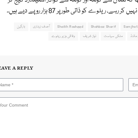
ہ تفتان سے کوئٹہ اور کوئٹہ سے گوادر اسٹینڈرڈ گیج کر
لوے کو ذاتی طور پر 87 ہزار روپے دیے ہیں۔
Samjhot
Shahbaz Sharif
Shaikh Rasheed
آصف زرداری
بارگین
مائنڈ
ملکی سیاست
نواز شریف
وفاقی وزیر ریلوے
EAVE A REPLY