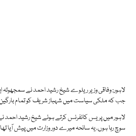
لاہور: وفاقی وزیر ریلوے شیخ رشید احمد نے سمجھوتہ 
جب کہ ملکی سیاست میں شہباز شریف کو تمام بارگین کا
لاہور میں پریس کانفرنس کرتے ہوئے شیخ رشید احمد 
سوچ رہا ہوں، یہ سانحہ میرے دور وزارت میں پیش آیا تھا۔