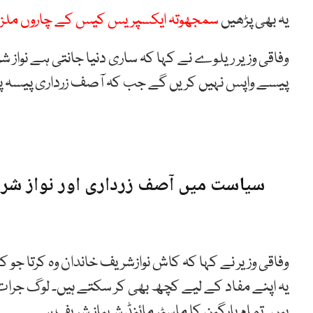
یہ بھی پڑھیں
سمجھوتہ ایکسپریس کیس کے چاروں ملزم
وفاقی وزیر ریلوے نے کہا کہ ساری دنیا جانتی ہے نواز 
پیسے واپس نہیں کریں گے جب کہ آصف زرداری پیسہ پھ
سیاست میں آصف زرداری اور نواز شر
وفاقی وزیر نے کہا کہ کاش نوازشریف خاندان وہ کرتا جو 
یہ اپنے مفاد کے لیے کچھ بھی کر سکتے ہیں۔ لوگ جرات
ہیں۔ تمام بارگین کا ماسٹر مائنڈ شہباز شریف ہے