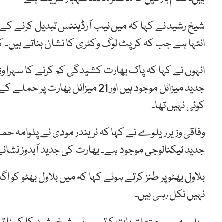
شیخ رشید نے کہا کہ میں نیب آرڈیننس تبدیل کرنے کے
انتہا ہے جب کہ کرپٹ لوگ وکٹری کا نشان بناتے ہیں۔ کلین
انہوں نے کہا کہ پاک بھارت کشیدگی کم کرنے کا سہرا و
جدید میزائل موجود ہیں اور 21 میزا
کوئی نہیں تھا۔
وفاقی وزیر ریلوے نے کہا کہ نریندر مودی نے پلوامہ حم
جدید ٹیکنالوجی موجود ہے۔ بھارت کی جدید آبدوز نشانے
بلاول بھٹو پر طنز کرتے ہوئے کہا کہ میں بلاول بھٹو کو اگل
نہیں نکل رہی ہیں۔