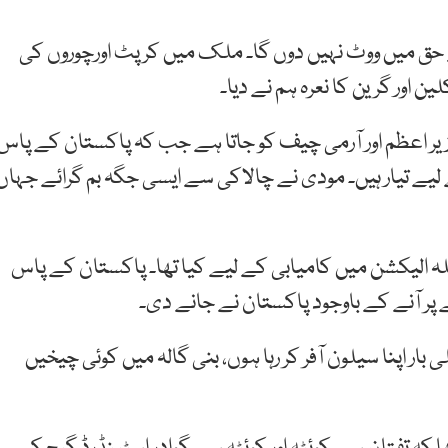
 حق میں ووٹ نہیں دوں گا۔ ملک میں کرپٹ اورچوروں کی
 اور گرین کا نعرہ ہم نے دیا۔
زیر اعظم اور آرمی چیف کو جاتا ہے جب کہ پاکستان کے پاس
ئل بھارت پر حملے کے لیے تیار ہیں۔ مودی نے چالاکی سے ایسی جگہ بم گرائے جہاں
لہ الیکشن میں کامیابی کے لیے کیا تھا۔ پاکستان کے پاس
 پر آنے کے باوجود پاکستان نے جانے دی۔
ی بار اپنا سیلون آفر کر رہا ہوں، بنی گالہ میں کوئی چیخیں