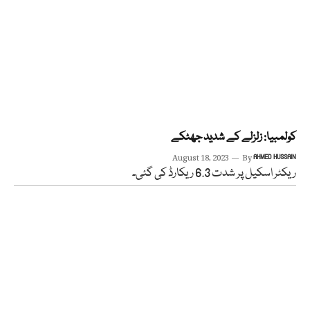
کولمبیا: زلزلے کے شدید جھٹکے
August 18, 2023
By
AHMED HUSSAIN
ریکٹر اسکیل پر شدت 6.3 ریکارڈ کی گئی۔