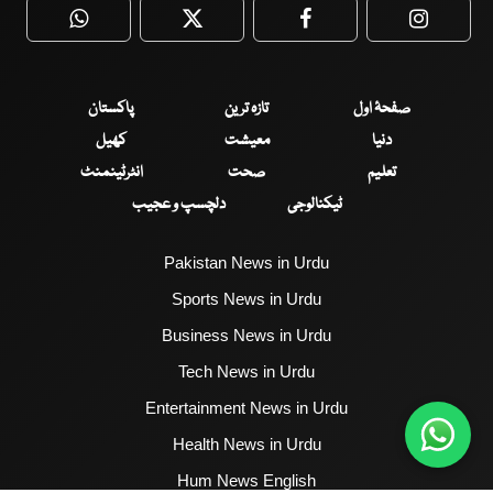
WhatsApp
Twitter
Facebook
Faceboo
صفحۂ اول
تازہ ترین
پاکستان
دنیا
معیشت
کھیل
تعلیم
صحت
انٹرٹینمنٹ
ٹیکنالوجی
دلچسپ و عجیب
Pakistan News in Urdu
Sports News in Urdu
Business News in Urdu
Tech News in Urdu
Entertainment News in Urdu
Health News in Urdu
Hum News English