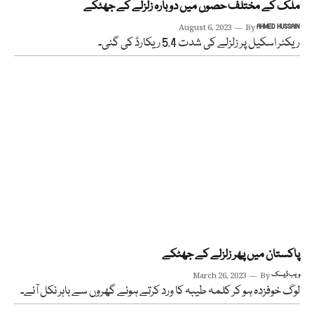
ملک کے مختلف حصوں میں دوبارہ زلزلے کے جھٹکے
August 6, 2023
By
AHMED HUSSAIN
ریکٹر اسکیل پر زلزلے کی شدت 5.4 ریکارڈ کی گئی۔
پاکستان میں پھر زلزلے کے جھٹکے
ویب ڈیسک
By
March 26, 2023
لوگ خوفزدہ ہو کر کلمہ طیبہ کا ورد کرتے ہوئے گھروں سے باہر نکل آئے۔