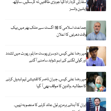
سفارتی کردار اداکیا جو بڑی طاقتیں نہ کرسکیں، ساؤتھ
ایشین وائسز
جماعت اسلامی کا 16 اگست سے ملک بھر میں بیک
وقت دھرنوں کا اعلان
میر رضا علی کیس: دوسری پوسٹ مارٹم رپورٹ میں تشدد
اور گولی لگنے کے اہم شواہد سامنے آگئے
میر رضا علی کیس، جبران ناصر کا تفتیشی ٹیم تبدیل کرنے
کا مطالبہ، والدین کا موقف بھی آ گیا
ایران کا آبنائے ہرمز پر ٹول عائد کرنے کا منصوبہ نہیں،