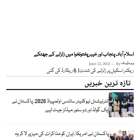
اسلام آباد، پنجاب اور خیبر پختونخوا میں زلزلے کے جھٹکے
ویب ڈیسک
By
June 22, 2022
ریکٹر اسکیل پر زلزلے کی شدت6.1 ریکارڈ کی گئی
تازہ ترین خبریں
انٹرنیشنل نیوکلیئر سائنس اولمپیاڈ 2026، پاکستان نے
ایک گولڈ اور دو سلور میڈلز جیت لیے
پاکستان نے امریکا، ایران کو مذاکرات کی میز پر لا کر وہ