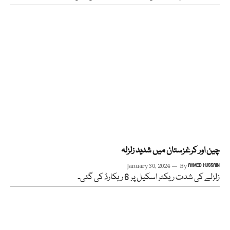
چین اور کرغزستان میں شدید زلزلہ
January 30, 2024
By
AHMED HUSSAIN
زلزلے کی شدت ریکٹر اسکیل پر 6 ریکارڈ کی گئی۔