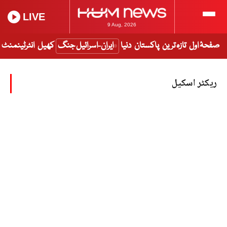
LIVE
9 Aug, 2026
صفحۂ اول
تازہ ترین
پاکستان
دنیا
ایران-اسرائیل جنگ
کھیل
انٹرٹینمنٹ
ریکٹر اسکیل