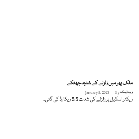
ملک بھر میں زلزلے کے شدید جھٹکے
ویب ڈیسک
By
January 5, 2023
ریکٹر اسکیل پر زلزلے کی شدت 5.5 ریکارڈ کی گئی۔