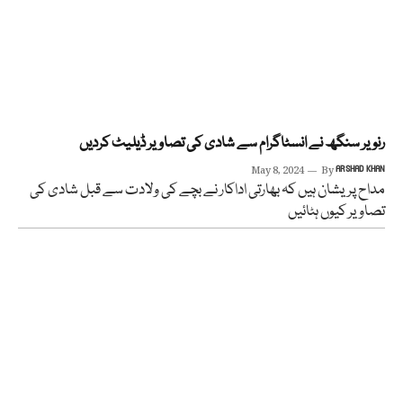
رنویر سنگھ نے انسٹاگرام سے شادی کی تصاویر ڈیلیٹ کردیں
May 8, 2024
By
ARSHAD KHAN
مداح پریشان ہیں کہ بھارتی اداکار نے بچے کی ولادت سے قبل شادی کی
تصاویر کیوں ہٹائیں