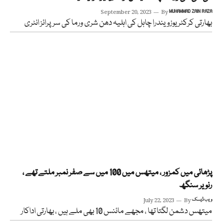
September 20, 2023
By
MUHAMMAD ZAIN RAZA
بھارتی کرکٹر یوزویندرا چاہل کی اہلیہ دھن شری ورما کی سرپرائز انٹری
پڑھائی میں کمزور ، میتھس میں 100 میں سے صفر نمبر ملتے تھے ،
رنویر سنگھ
ویب ڈیسک
By
July 22, 2023
میتھس دشمن لگتا تھا ، مجھے مائنس 10 بھی ملے ہیں ، بھارتی اداکار