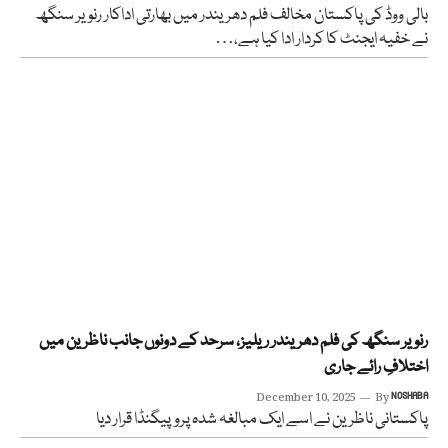
بالی ووڈ کی پاکستان مخالف فلم دھریندر میں بھارتی اداکار رنویر سنگھ
نے خفیہ ایجنٹ کا کردار ادا کیا ہے،…
رنویر سنگھ کی فلم دھریندر ریلیز، سرحد کے دونوں جانب ناظرین میں
اختلافِ رائے جاری
December 10, 2025
By
NOSHABA
پاکستانی ناظرین نے اسے ایک مبالغہ شدہ پروپیگنڈا قرار دیا