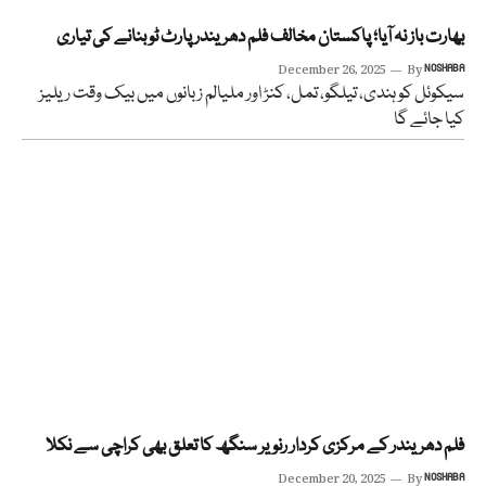
بھارت باز نہ آیا؛ پاکستان مخالف فلم دھریندر پارٹ ٹو بنانے کی تیاری
December 26, 2025
By
NOSHABA
سیکوئل کو ہندی، تیلگو، تمل، کنڑ اور ملیالم زبانوں میں بیک وقت ریلیز
کیا جائے گا
فلم دھریندر کے مرکزی کردار رنویر سنگھ کا تعلق بھی کراچی سے نکلا
December 20, 2025
By
NOSHABA