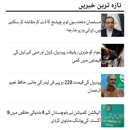
تازہ ترین خبریں
مسلمان متحد ہوں تو ہر چیلنج کا ڈٹ کر مقابلہ کر سکتے
ہیں، ایرانی وزیر خارجہ
عوام کو جزوی ریلیف، پیٹرول، ڈیزل اور مٹی کے تیل کی
قیمتوں میں کمی
پیٹرول کی قیمت 228 روپے فی لیٹر کی جائے، حافظ نعیم
الرحمان
الیکشن کمیشن نے بلوچستان کے 4 بلدیاتی حلقوں میں 9
اگست کی پولنگ ملتوی کردی