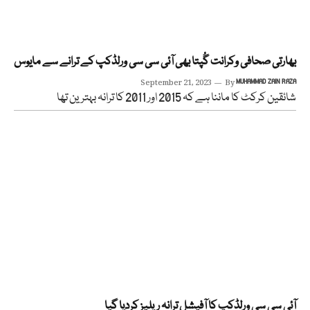
بھارتی صحافی وکرانت گُپتا بھی آئی سی سی ورلڈکپ کے ترانے سے مایوس
September 21, 2023
By
MUHAMMAD ZAIN RAZA
شائقین کرکٹ کا ماننا ہے کہ 2015 اور 2011 کا ترانہ بہترین تھا
آئی سی سی ورلڈکپ کا آفیشل ترانہ ریلیز کردیا گیا