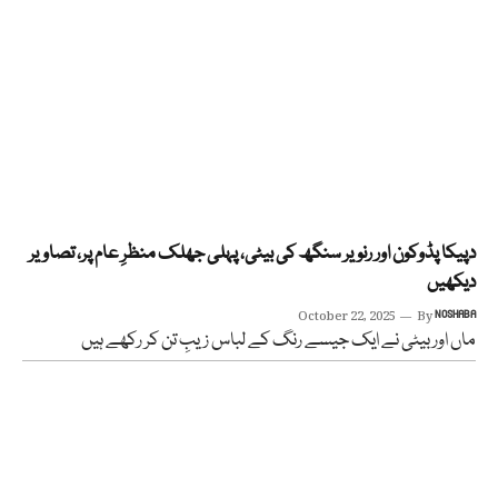
دپیکا پڈوکون اور رنویر سنگھ کی بیٹی، پہلی جھلک منظرِ عام پر، تصاویر
دیکھیں
October 22, 2025
By
NOSHABA
ماں اور بیٹی نے ایک جیسے رنگ کے لباس زیبِ تن کر رکھے ہیں