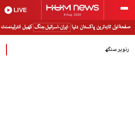
LIVE
8 Aug, 2026
صفحۂ اول
تازہ ترین
پاکستان
دنیا
ایران-اسرائیل جنگ
کھیل
انٹرٹینمنٹ
رنویر سنگھ