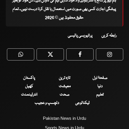
ہم نیوز پر شائع یا نشر ہونے والا مواد ادارتی ٹیم کی کاوش ہے۔ اس مواد کو بغیر
پیشگی اجازت کسی بھی صورت میں استعمال یا نقل کرنا درست نہیں۔ تمام
حقوق محفوظ ہیں © 2026
رابطہ کریں
پرائیویسی پالیسی
WhatsApp
Twitter
Facebook
Faceboo
صفحۂ اول
تازہ ترین
پاکستان
دنیا
معیشت
کھیل
تعلیم
صحت
انٹرٹینمنٹ
ٹیکنالوجی
دلچسپ و عجیب
Pakistan News in Urdu
Sports News in Urdu