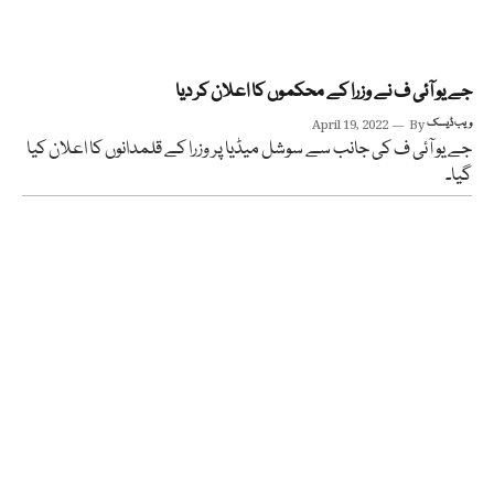
جے یو آئی ف نے وزرا کے محکموں کا اعلان کر دیا
ویب ڈیسک
By
April 19, 2022
جے یو آئی ف کی جانب سے سوشل میڈیا پر وزرا کے قلمدانوں کا اعلان کیا
گیا۔