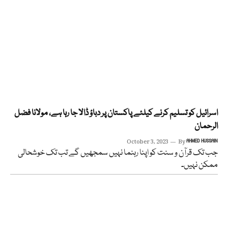
اسرائیل کو تسلیم کرنے کیلئے پاکستان پر دباؤ ڈالا جا رہا ہے، مولانا فضل
الرحمان
October 3, 2023
By
AHMED HUSSAIN
جب تک قرآن و سنت کو اپنا رہنما نہیں سمجھیں گے تب تک خوشحالی
ممکن نہیں۔