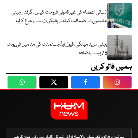
انسانی اعضاء کی غیر قانونی فروخت کیس، گرفتار چینی
باشندوں نے ضمانت کیلئے ہائیکورٹ سے رجوع کرلیا
بجلی مزید مہنگی، فیول ایڈجسٹمنٹ کی مد میں فی یونٹ
75 پیسے اضافہ
ہمیں فالو کریں
WhatsApp
Twitter
Facebook
Faceboo
ہم نیوز پر شائع یا نشر ہونے والا مواد ادارتی ٹیم کی کاوش ہے۔ اس مواد کو بغیر