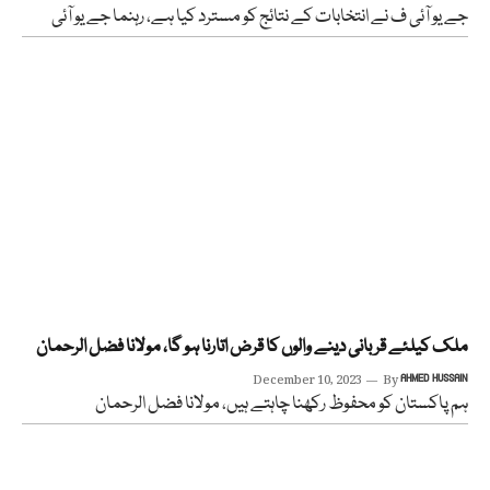
جے یو آئی ف نے انتخابات کے نتائج کو مسترد کیا ہے، رہنما جے یو آئی
ملک کیلئے قربانی دینے والوں کا قرض اتارنا ہو گا، مولانا فضل الرحمان
December 10, 2023
By
AHMED HUSSAIN
ہم پاکستان کو محفوظ رکھنا چاہتے ہیں، مولانا فضل الرحمان