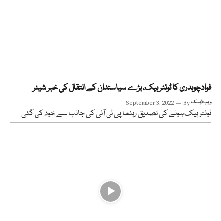
فوادچوہدری کا ٹوئٹر ہیک، بڑے سیاستدان کے انتقال کی خبر شیئر
ویب ڈیسک
By
September 3, 2022
ٹوئٹر ہیک ہونے کی تصدیق رہنما پی ٹی آئی کی جانب سے خود کی گئی