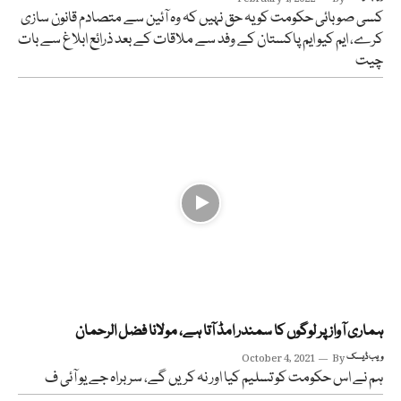
کسی صوبائی حکومت کو یہ حق نہیں کہ وہ آئین سے متصادم قانون سازی
کرے، ایم کیو ایم پاکستان کے وفد سے ملاقات کے بعد ذرائع ابلاغ سے بات
چیت
ہماری آواز پر لوگوں کا سمندر امڈ آتا ہے، مولانا فضل الرحمان
ویب ڈیسک
By
October 4, 2021
ہم نے اس حکومت کو تسلیم کیا اور نہ کریں گے، سربراہ جے یو آئی ف