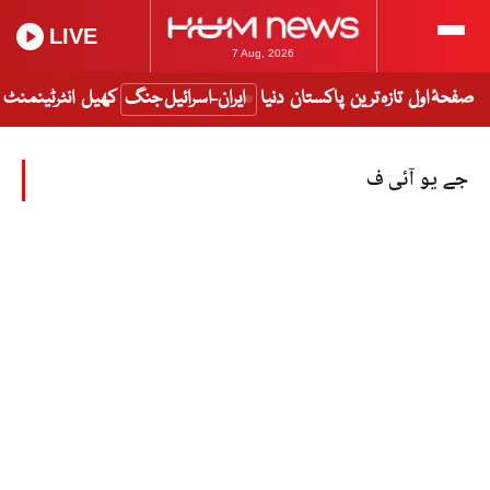
LIVE
7 Aug, 2026
صفحۂ اول
تازہ ترین
پاکستان
دنیا
ایران-اسرائیل جنگ
کھیل
انٹرٹینمنٹ
جے یو آئی ف