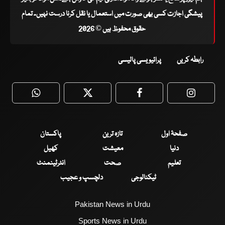
پیشگی اجازت کسی بھی صورت میں استعمال یا نقل کرنا درست نہیں۔ تمام
حقوق محفوظ ہیں © 2026
رابطہ کریں
پرائیویسی پالیسی
WhatsApp
Twitter
Facebook
Faceboo
صفحۂ اول
تازہ ترین
پاکستان
دنیا
معیشت
کھیل
تعلیم
صحت
انٹرٹینمنٹ
ٹیکنالوجی
دلچسپ و عجیب
Pakistan News in Urdu
Sports News in Urdu