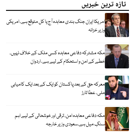
تازہ ترین خبریں
امریکا ایران جنگ بندی معاہدہ آج یا کل متوقع ہے، امریکی
وزیر خزانہ
مکہ مشترکہ دفاعی معاہدہ کسی ملک کے خلاف نہیں،
خطے کے امن و استحکام کے لیے ہے، اردوان
معرکہ حق کے بعد پاکستان کو ایک کے بعد ایک کامیابی
ملی، عطا تارڑ
مکہ دفاعی معاہدہ امن، ترقی اور خوشحالی کے لیے اہم
سنگِ میل ہے،سعودی وزیر خارجہ