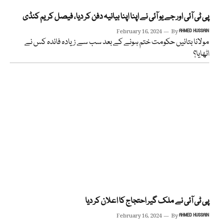
پی ٹی آئی اور جے یو آئی نے اپنا اپنا بیانیہ دفن کر دیا، فیصل کریم کنڈی
February 16, 2024
By
AHMED HUSSAIN
مولانا بتائیں حکومت ختم ہونے کے بعد سب سے زیادہ فائدہ کس نے
اٹھایا؟
پی ٹی آئی نے ملک گیر احتجاج کا اعلان کر دیا
February 16, 2024
By
AHMED HUSSAIN