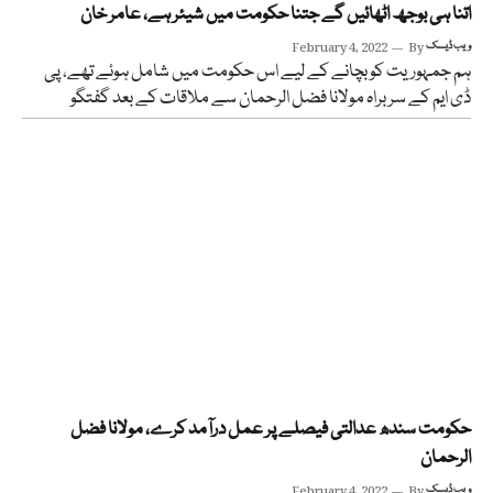
اتنا ہی بوجھ اٹھائیں گے جتنا حکومت میں شیئر ہے، عامر خان
ویب ڈیسک
By
February 4, 2022
ہم جمہوریت کو بچانے کے لیے اس حکومت میں شامل ہوئے تھے، پی
ڈی ایم کے سربراہ مولانا فضل الرحمان سے ملاقات کے بعد گفتگو
حکومت سندھ عدالتی فیصلے پر عمل درآمد کرے، مولانا فضل
الرحمان
ویب ڈیسک
By
February 4, 2022