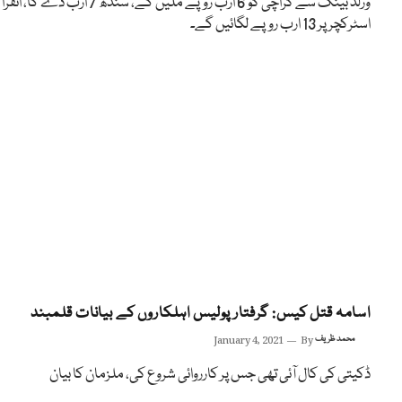
ورلڈ بینک سے کراچی کو 6 ارب روپے ملیں گے، سندھ 7 ارب دے گا، انفرا
اسٹرکچر پر 13 ارب روپے لگائیں گے۔
اسامہ قتل کیس: گرفتار پولیس اہلکاروں کے بیانات قلمبند
محمد ظریف
By
January 4, 2021
ڈکیتی کی کال آئی تھی جس پر کارروائی شروع کی، ملزمان کا بیان