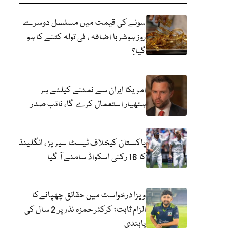
سونے کی قیمت میں مسلسل دوسرے
روز ہوشربا اضافہ ، فی تولہ کتنے کا ہو
گیا؟
امریکا ایران سے نمٹنے کیلئے ہر
ہتھیار استعمال کرے گا، نائب صدر
پاکستان کیخلاف ٹیسٹ سیریز ، انگلینڈ
کا 16 رکنی اسکواڈ سامنے آ گیا
ویزا درخواست میں حقائق چھپانےکا
الزام ثابت؛ کرکٹر حمزہ نذر پر 2 سال کی
پابندی