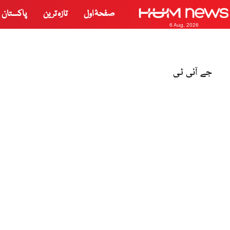
صفحۂ اول
تازہ ترین
پاکستان
6 Aug, 2026
جے آئی ٹی