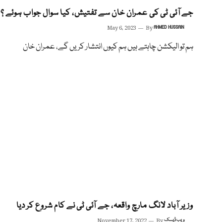
جے آئی ٹی کی عمران خان سے تفتیش، کیا سوال جواب ہوئے ؟
May 6, 2023
By
AHMED HUSSAIN
ہم تو الیکشن چاہتے ہیں ہم کیوں انتشار کریں گے، عمران خان
وزیر آباد لانگ مارچ واقعہ، جے آئی ٹی نے کام شروع کر دیا
ویب ڈیسک
By
November 17, 2022