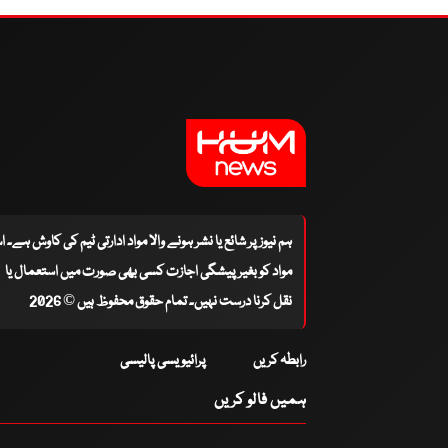
ہم نیوز پر شائع یا نشر ہونے والا مواد ادارتی ٹیم کی کاوش ہے۔ 
مواد کو بغیر پیشگی اجازت کسی بھی صورت میں استعمال یا
نقل کرنا درست نہیں۔ تمام حقوق محفوظ ہیں © 2026
رابطہ کریں
پرائیویسی پالیسی
ہمیں فالو کریں