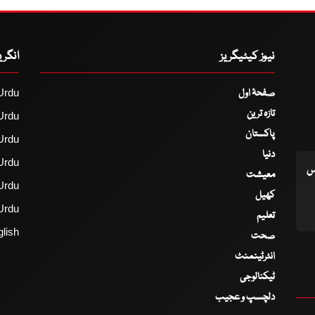
نیوز کیٹیگریز
انگر
صفحۂ اول
Urdu
تازہ ترین
Urdu
پاکستان
Urdu
دنیا
Urdu
اس
معیشت
Urdu
کھیل
Urdu
تعلیم
lish
صحت
انٹرٹینمنٹ
ٹیکنالوجی
دلچسپ و عجیب