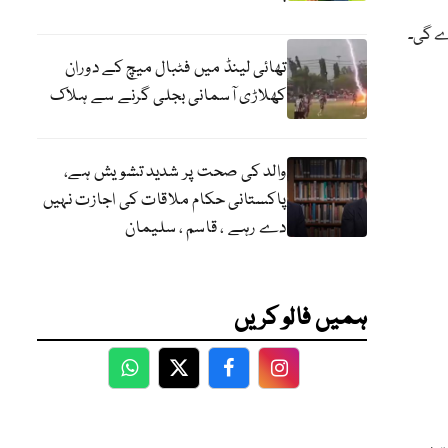
رے گی۔
تھائی لینڈ میں فٹبال میچ کے دوران
کھلاڑی آسمانی بجلی گرنے سے ہلاک
والد کی صحت پر شدید تشویش ہے،
پاکستانی حکام ملاقات کی اجازت نہیں
دے رہے ، قاسم ، سلیمان
ہمیں فالو کریں
WhatsApp
Twitter
Facebook
Facebook