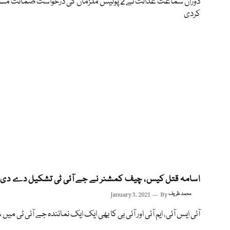
دوران سماعت عدالت نے 2 پولیس ملزمان کی درخواست ضمانت م
کردی
اسامہ قتل کیس، چیف کمشنر نے جے آئی ٹی تشکیل دے دی
محمد ظریف
By
January 3, 2021
آئی ایس آئی، ایم آئی اور آئی بی کا بھی ایک ایک نمائندہ جے آئی ٹی میں