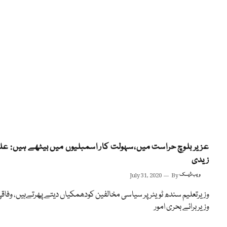
عزیر بلوچ حراست میں،سہولت کار اسمبلیوں میں بیٹھے ہیں: عل
زیدی
ویب ڈیسک
By
July 31, 2020
وزیرتعلیم سندھ ٹویٹر پر سیاسی مخالفین کودھمکیاں دیتے پھرتےہیں، وفاق
وزیر برائے بحری امور