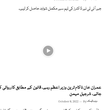
جے آئی ٹی نے ڈاکٹرز کی ٹیم سے مکمل شواہد حاصل کر لیے۔
عمران خان ناکام ترین وزیر اعظم رہے، قانون کے مطابق کارروائی ک
جائے، شرجیل میمن
ویب ڈیسک
By
October 8, 2022