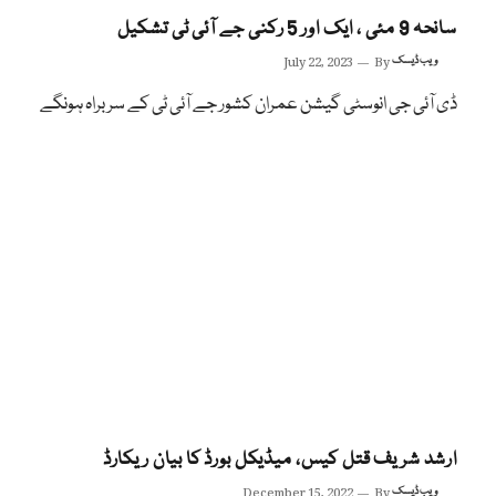
سانحہ 9 مئی ، ایک اور 5 رکنی جے آئی ٹی تشکیل
ویب ڈیسک
By
July 22, 2023
ڈی آئی جی انوسٹی گیشن عمران کشور جے آئی ٹی کے سربراہ ہونگے
ارشد شریف قتل کیس، میڈیکل بورڈ کا بیان ریکارڈ
ویب ڈیسک
By
December 15, 2022