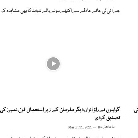
جے آئی ٹی جائے حادثے سے اکٹھے ہونے والے شواہد کا بھی مشاہدہ ک
ی
گواہوں نے راؤ انوار،دیگر ملزمان کے زیر استعمال فون نمبرز کی
تصدیق کردی
ساجد اعوان
By
March 11, 2021