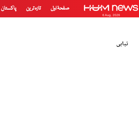
صفحۂ اول
تازہ ترین
پاکستان
6 Aug, 2026
تباہی