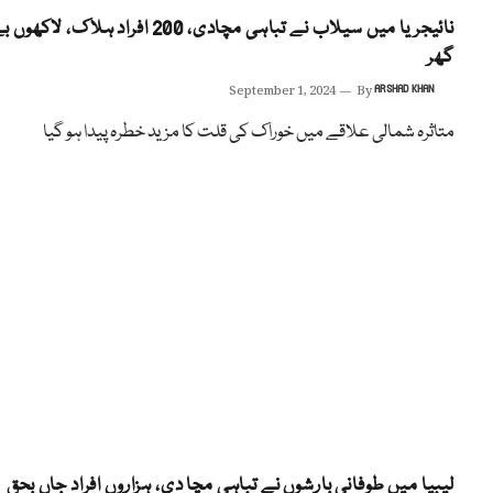
نائیجریا میں سیلاب نے تباہی مچادی، 200 افراد ہلاک، لاکھوں
گھر
September 1, 2024
By
ARSHAD KHAN
متاثرہ شمالی علاقے میں خوراک کی قلت کا مزید خطرہ پیدا ہو گیا
لیبیا میں طوفانی بارشوں نے تباہی مچا دی، ہزاروں افراد جاں بحق