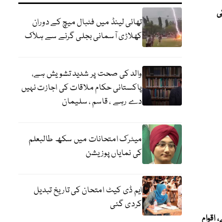
ی
تھائی لینڈ میں فٹبال میچ کے دوران
کھلاڑی آسمانی بجلی گرنے سے ہلاک
والد کی صحت پر شدید تشویش ہے،
پاکستانی حکام ملاقات کی اجازت نہیں
دے رہے ، قاسم ، سلیمان
میٹرک امتحانات میں سکھ طالبعلم
کی نمایاں پوزیشن
ایم ڈی کیٹ امتحان کی تاریخ تبدیل
کردی گئی
 اقوام