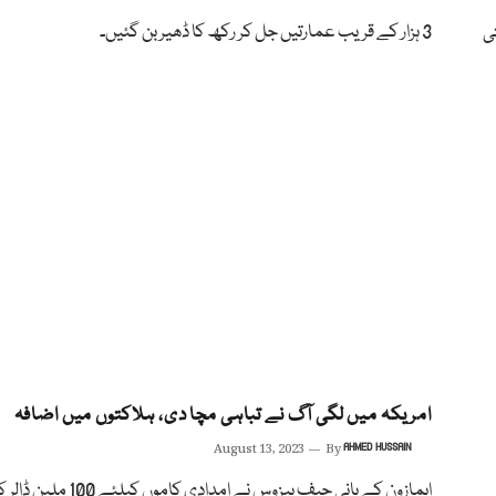
ی
3 ہزار کے قریب عمارتیں جل کر رکھ کا ڈھیر بن گئیں۔
امریکہ میں لگی آگ نے تباہی مچا دی، ہلاکتوں میں اضافہ
August 13, 2023
By
AHMED HUSSAIN
ایمازون کے بانی جیف بیزوس نے امدادی کاموں 