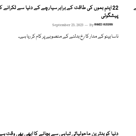
 بے
22 ایٹم بموں کی طاقت کے برابر سیارچے کے دنیا سے ٹکرانے ک
پیشگوئی
September 23, 2023
By
AHMED HUSSAIN
ناسا بینو کے مدار کا رخ بدلنے کے منصوبے پر کام کر رہا ہے۔
دنیا کو بدترین ماحولیاتی تباہی سے بچانے کا ابھی بھی وقت ہے،