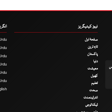
نیوز کیٹیگریز
انگر
صفحۂ اول
Urdu
تازہ ترین
Urdu
پاکستان
Urdu
دنیا
Urdu
اس
معیشت
Urdu
کھیل
Urdu
تعلیم
lish
صحت
انٹرٹینمنٹ
ٹیکنالوجی