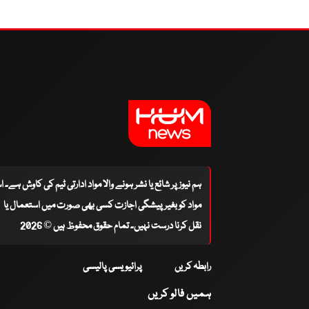
ہم نیوز پر شائع یا نشر ہونے والا مواد ادارتی ٹیم کی کاوش ہے۔ 
مواد کو بغیر پیشگی اجازت کسی بھی صورت میں استعمال یا
نقل کرنا درست نہیں۔ تمام حقوق محفوظ ہیں © 2026
رابطہ کریں
پرائیویسی پالیسی
ہمیں فالو کریں