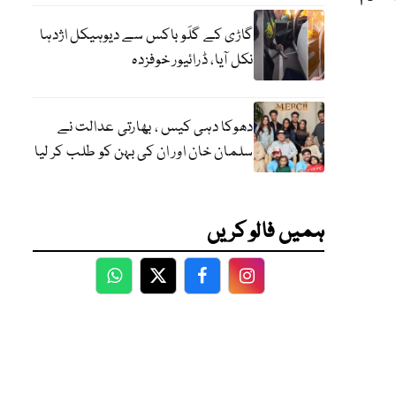
گاڑی کے گلَو باکس سے دیوہیکل اژدہا
نکل آیا، ڈرائیور خوفزدہ
دھوکا دہی کیس ، بھارتی عدالت نے
سلمان خان اور ان کی بہن کو طلب کر لیا
ہمیں فالو کریں
WhatsApp
Twitter
Facebook
Facebook