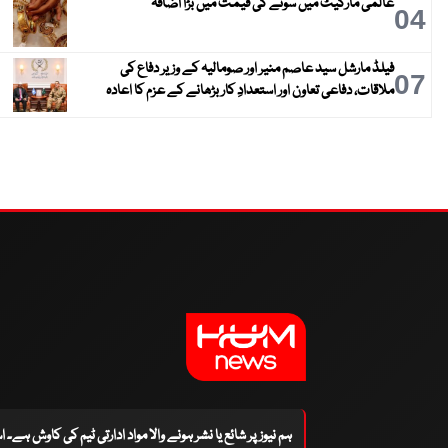
عالمی مارکیٹ میں سونے کی قیمت میں بڑا اضافہ
04
فیلڈ مارشل سید عاصم منیر اور صومالیہ کے وزیر دفاع کی
07
ملاقات، دفاعی تعاون اور استعدادِ کار بڑھانے کے عزم کا اعادہ
ہم نیوز پر شائع یا نشر ہونے والا مواد ادارتی ٹیم کی کاوش ہے۔ 