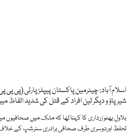
اسلام آباد: چیئرمین پاکستان پیپلز پارٹی (پی پی 
شیرپاؤ و دیگر تین افراد کے قتل کی شدید الفاظ 
بلاول بھٹو زرداری کا کہنا تھا کہ ملک میں صحافیوں می
تحفظ اوردوسری طرف صحافی برادری سنرشپ کے خلاف 