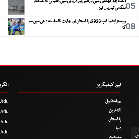
آئندہ 48 گھنٹوں میں بارشوں اور دریاؤں میں طغیانی کا خدشہ،
6
05
ہنگامی تیاریاں تیز
ویمنز ایشیا کپ 2026، پاکستان اور بھارت کا مقابلہ دبئی میں ہو
9
08
گا
نیوز کیٹیگریز
انگر
صفحۂ اول
Urdu
تازہ ترین
Urdu
پاکستان
Urdu
دنیا
Urdu
اس
معیشت