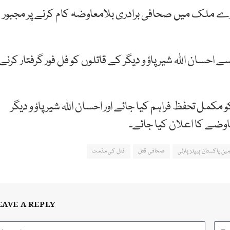
ارے ملک میں صحافی برادری بلامعاوضہ کام کرنے پر مجبور
 احسان اللہ شیرپاؤ و دیگر کے قاتلوں کو فل فور گرفتار کرنے
 مکمل تحفظ فراہم کیا جائے اور احسان اللہ شیرپاؤ و دیگر
وضے کا اعلان کیا جائے۔
ین پاکستان پیپلز پارٹی
صحافی قتل
قتل کی مذمت
EAVE A REPLY