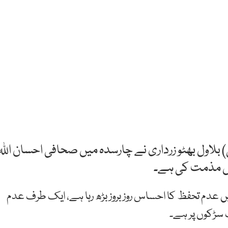
پی) بلاول بھٹو زرداری نے چارسدہ میں صحافی احسان اللہ
میں مذمت کی ہے۔
ں عدم تحفظ کا احساس روز بروز بڑھ رہا ہے، ایک طرف عدم
سڑکوں پر ہے۔