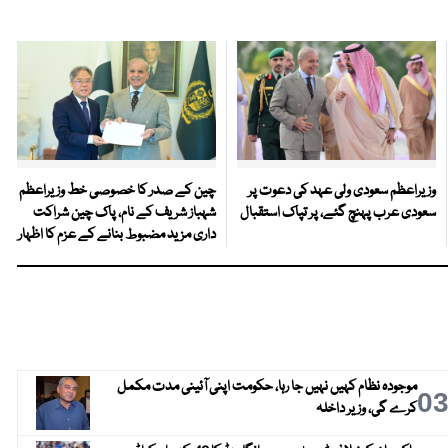
وزیراعظم سعودی ولی عہد کی دعوت پر
چین کے صدر کا خصوصی خط وزیراعظم
سعودی عرب پہنچ گئے، پر تپاک استقبال
شہباز شریف کے نام، پاک چین شراکت
داری مزید مضبوط بنانے کے عزم کا اظہار
موجودہ نظام کہیں نہیں جا رہا، حکومت اپنی آئینی مدت مکمل
0
کرے گی، وزیر داخلہ