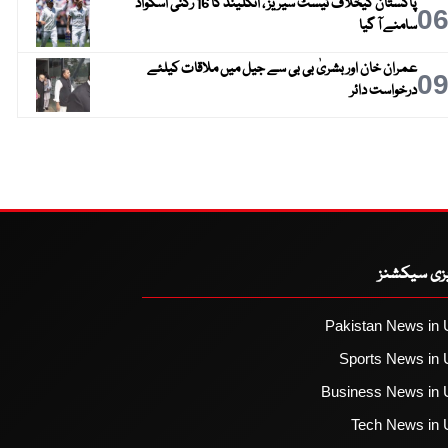
پاکستان کیخلاف ٹیسٹ سیریز ، انگلینڈ کا 16 رکنی اسکواڈ
0
سامنے آ گیا
عمران خان اور بشریٰ بی بی سے جیل میں ملاقات کیلئے
0
درخواست دائر
یزی سیکشنز
Pakistan News in 
Sports News in 
Business News in 
Tech News in 