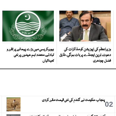
وزیراعظم کی اپوزیشن کو مذاکرات کی
بیوروکریسی میں بڑے پیمانے پر تقرر و
دعوت، اوپن ایجنڈے پر بات ہوگی، طارق
تبادلے، متعدد اہم عہدوں پر نئی
فضل چودھری
تعیناتیاں
پنجاب حکومت نے گندم کی نئی قیمت مقرر کردی
3
02