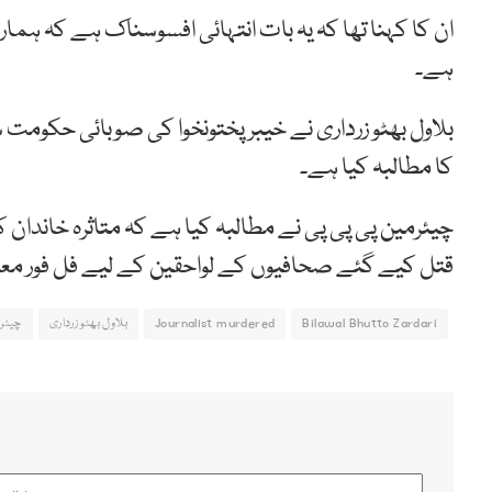
ان کا کہنا تھا کہ یہ بات انتہائی افسوسناک ہے کہ ہم
ہے۔
بلاول بھٹو زرداری نے خیبر پختونخوا کی صوبائی حکومت سے
کا مطالبہ کیا ہے۔
چیئرمین پی پی پی نے مطالبہ کیا ہے کہ متاثرہ خاندان کو
قتل کیے گئے صحافیوں کے لواحقین کے لیے فل فور معا
Bilawal Bhutto Zardari
Journalist murdered
بلاول بھٹو زرداری
چیئرم