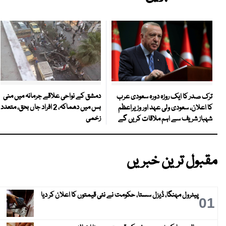
دمشق کے نواحی علاقے جرمانہ میں منی
ترک صدر کا ایک روزہ دورہ سعودی عرب
بس میں دھماکہ، 2 افراد جاں بحق، متعدد
کا اعلان، سعودی ولی عہد اور وزیراعظم
زخمی
شہباز شریف سے اہم ملاقات کریں گے
مقبول ترین خبریں
پیٹرول مہنگا، ڈیزل سستا، حکومت نے نئی قیمتوں کا اعلان کر دیا
01