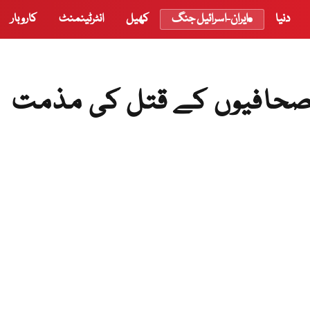
دنیا
ایران-اسرائیل جنگ
کھیل
انٹرٹینمنٹ
کاروبار
ں صحافیوں کے قتل کی مذمت