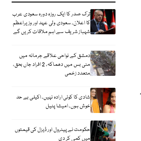
ترک صدر کا ایک روزہ دورہ سعودی عرب
کا اعلان، سعودی ولی عہد اور وزیراعظم
شہباز شریف سے اہم ملاقات کریں گے
دمشق کے نواحی علاقے جرمانہ میں
منی بس میں دھماکہ، 2 افراد جاں بحق،
متعدد زخمی
شادی کا کوئی ارادہ نہیں، اکیلی بے حد
خوش ہوں، امیشا پٹیل
حکومت نے پیٹرول اور ڈیزل کی قیمتوں
میں کمی کر دی