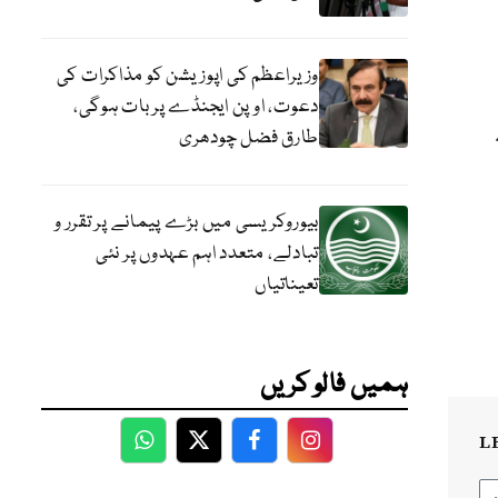
وزیراعظم کی اپوزیشن کو مذاکرات کی
دعوت، اوپن ایجنڈے پر بات ہوگی،
طارق فضل چودھری
بیوروکریسی میں بڑے پیمانے پر تقرر و
تبادلے، متعدد اہم عہدوں پر نئی
تعیناتیاں
ہمیں فالو کریں
L
WhatsApp
Twitter
Facebook
Facebook