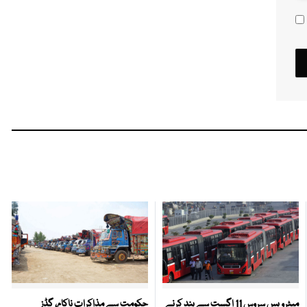
میٹرو بس سروس 11 اگست سے بند کرنے
حکومت سے مذاکرات ناکام، گڈز