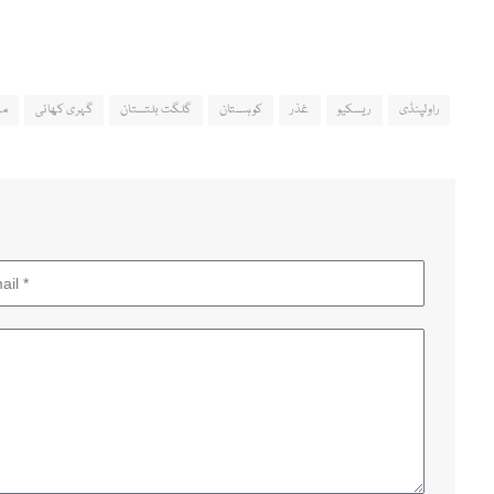
راولپنڈی
ریسکیو
غذر
کوہستان
گلگت بلتستان
گہری کھائی
مس