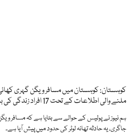
کوہستان: کوہستان میں مسافر ویگن گہری کھائی 
ملنے والی اطلاعات کے تحت 17 افراد زندگی کی بازی ہار گئے ہیں۔
ہم نیوز نے پولیس کے حوالے سے بتایا ہے کہ مسافر وی
جاگری، یہ حادثہ تھانہ لوٹر کی حدود میں پیش آیا ہے۔