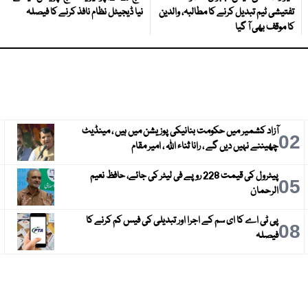
تفتیشی ٹیم تبدیل کرنے کا مطالبہ، والدین
نیا ڈیجیٹل نظام نافذ کرنے کا فیصلہ
کا موقف بھی آ گیا
آزاد کشمیر میں حکومت بنانیکی پوزیشن میں ہیں ، مینڈیٹ
3
02
چھیننے نہیں دیں گے ، رانا ثناء اللہ ، امیر مقام
پیٹرول کی قیمت 228 روپے فی لیٹر کی جائے، حافظ نعیم
6
05
الرحمان
پی ٹی اے کا ای سم کے اجرا اور تبدیلی کی فیس کم کرنے کا
9
08
فیصلہ