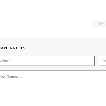
افر ویگن
EAVE A REPLY