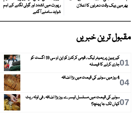
رپورٹ میں تشدد اور گولی لگنے کے اہم
بھر میں بیک وقت دھرنوں کا اعلان
شواہد سامنے آگئے
مقبول ترین خبریں
کیریبین پریمیئر لیگ ، قومی کرکٹرز کو این او سی 19 اگست کو
01
جاری کرنے کا فیصلہ
4 روز میں سونے کی قیمت میں بڑا اضافہ
04
سونے کی قیمت میں مسلسل تیسرے روز بڑا اضافہ ، فی تولہ ریٹ
07
کہاں تک جا پہنچا؟