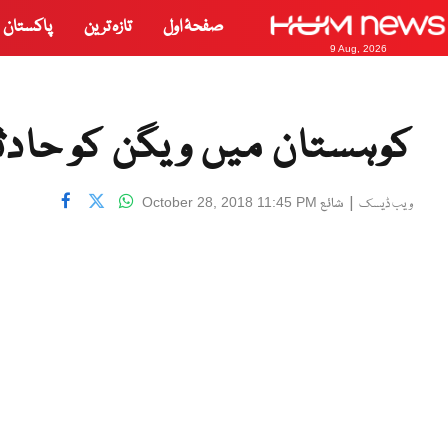
صفحۂ اول
تازہ ترین
پاکستان
9 Aug, 2026
کوہستان میں ویگن کو حادثہ، 17 افراد جاں
|
شائع
October 28, 2018 11:45 PM
ویب ڈیسک