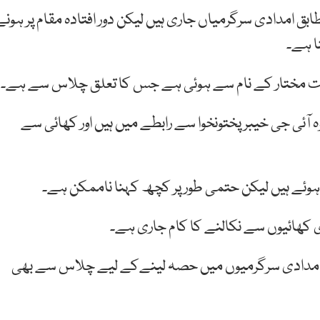
ق امدادی سرگرمیاں جاری ہیں لیکن دور افتادہ مقام پر ہونے
ا ہے۔
خت مختار کے نام سے ہوئی ہے جس کا تعلق چلاس سے ہے۔
 آئی جی خیبرپختونخوا سے رابطے میں ہیں اور کھائی سے
ی کھائیوں سے نکالنے کا کام جاری ہے۔
پر امدادی سرگرمیوں میں حصہ لینےکے لیے چلاس سے بھی