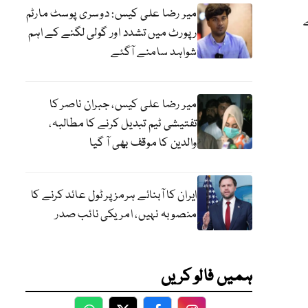
میر رضا علی کیس: دوسری پوسٹ مارٹم
رپورٹ میں تشدد اور گولی لگنے کے اہم
شواہد سامنے آگئے
میر رضا علی کیس، جبران ناصر کا
تفتیشی ٹیم تبدیل کرنے کا مطالبہ،
والدین کا موقف بھی آ گیا
ایران کا آبنائے ہرمز پر ٹول عائد کرنے کا
منصوبہ نہیں، امریکی نائب صدر
ہمیں فالو کریں