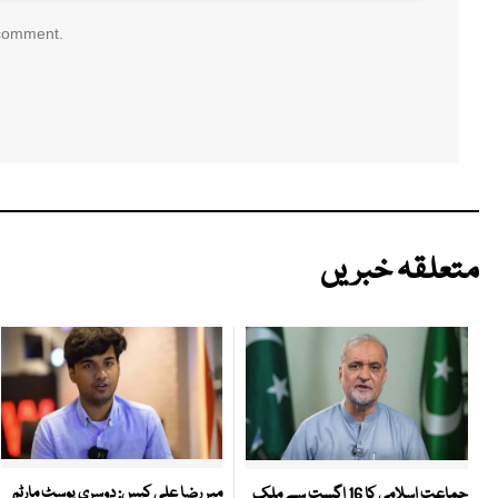
 comment.
متعلقہ خبریں
میر رضا علی کیس: دوسری پوسٹ مارٹم
جماعت اسلامی کا 16 اگست سے ملک