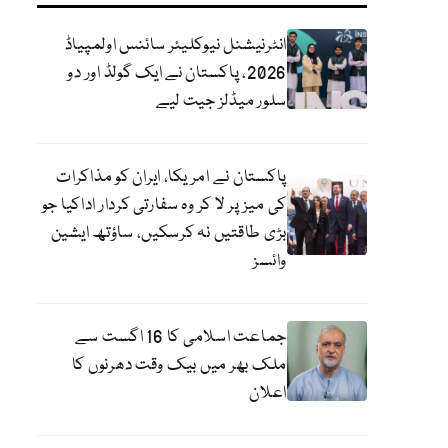
انٹرنیشنل نیوکلیئر سائنس اولمپیاڈ
2026، پاکستان نے ایک گولڈ اور دو
سلور میڈلز جیت لیے
پاکستان نے امریکا، ایران کو مذاکرات
کی میز پر لا کر وہ سفارتی کردار اداکیا جو
بڑی طاقتیں نہ کرسکیں، ساؤتھ ایشین
وائسز
جماعت اسلامی کا 16 اگست سے
ملک بھر میں بیک وقت دھرنوں کا
اعلان