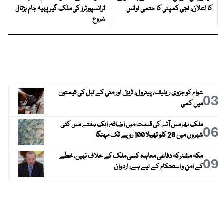
کا اعلان، نجی کمپنی کا حتمی نوٹس
ٹرانسپورٹرز کی ملک گیر پہیہ جام ہڑتال
شروع
عوام کو جزوی ریلیف، پیٹرول، ڈیزل اور مٹی کے تیل کی قیمتوں
0
میں کمی
ملک بھر میں آٹے کی قیمت میں اضافہ، ایک ہفتے میں کئی
0
شہروں میں 20 کلو تھیلا 100 روپے تک مہنگا
مکہ مشترکہ دفاعی معاہدہ کسی ملک کے خلاف نہیں، خطے
0
کے امن و استحکام کے لیے ہے، اردوان