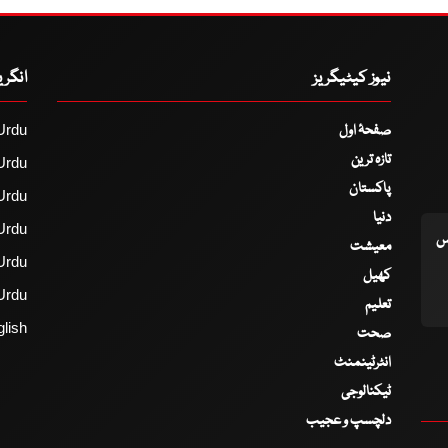
نیوز کیٹیگریز
انگر
صفحۂ اول
Urdu
تازہ ترین
Urdu
پاکستان
Urdu
دنیا
Urdu
اس
معیشت
Urdu
کھیل
Urdu
تعلیم
lish
صحت
انٹرٹینمنٹ
ٹیکنالوجی
دلچسپ و عجیب