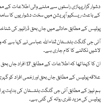
دشوار گزارپہاڑی راستوں سے ملنے والی اطلاعات کے مطاب
کے باعث ریسکیو آپریشن میں سخت دشواریوں کا سامن
پولیس کے مطابق حادثے میں جاں بحق ڈرائیور کی شنا
آئی جی گلگت بلتستان ثناء اللہ عباسی نے کہا ہے کہ وہ
لاشیں نکالنے کا کام جاری ہے۔
ان کا کہنا تھا کہ اطلاعات کے مطابق 17 افراد جاں بحق ہوئے ہیں لیکن حتمی طورپر کچھ کہنا ناممکن ہے۔
علاقہ پولیس کے مطابق جاں بحق اور زخمی افراد کو گہر
ہم نیوز کے مطابق آئی جی گلگت بلتستان کی ہدایت 
پولیس کی مزید نفری روانہ کی گئی ہے۔