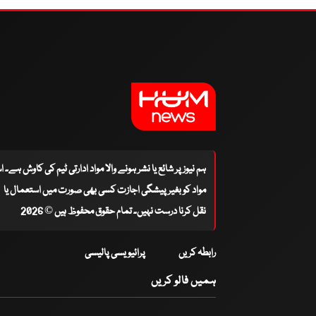
ہم نیوز پر شائع یا نشر ہونے والا مواد ادارتی ٹیم کی کاوش ہے۔ 
مواد کو بغیر پیشگی اجازت کسی بھی صورت میں استعمال یا
نقل کرنا درست نہیں۔ تمام حقوق محفوظ ہیں © 2026
رابطہ کریں
پرائیویسی پالیسی
ہمیں فالو کریں