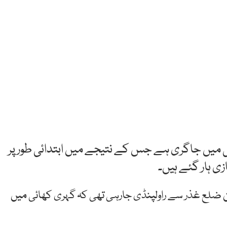
میں جاگری ہے جس کے نتیجے میں ابتدائی طور پر
گن ضلع غذر سے راولپنڈی جارہی تھی کہ گہری کھائی میں