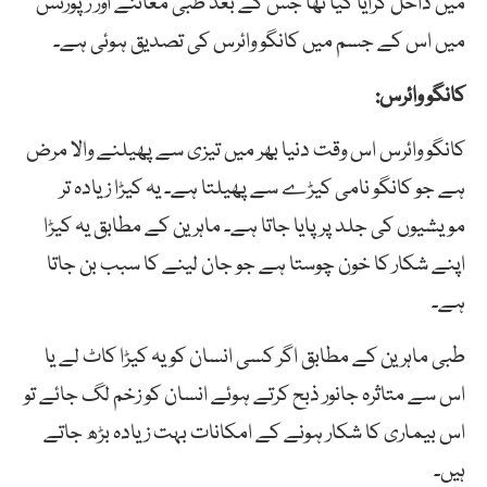
میں داخل کرایا گیا تھا جس کے بعد طبی معائنے اور رپورٹس
میں اس کے جسم میں کانگو وائرس کی تصدیق ہوئی ہے۔
کانگو وائرس:
کانگو وائرس اس وقت دنیا بھر میں تیزی سے پھیلنے والا مرض
ہے جو کانگو نامی کیڑے سے پھیلتا ہے۔ یہ کیڑا زیادہ تر
مویشیوں کی جلد پر پایا جاتا ہے۔ ماہرین کے مطابق یہ کیڑا
اپنے شکار کا خون چوستا ہے جو جان لینے کا سبب بن جاتا
ہے۔
طبی ماہرین کے مطابق اگر کسی انسان کو یہ کیڑا کاٹ لے یا
اس سے متاثرہ جانور ذبح کرتے ہوئے انسان کو زخم لگ جائے تو
اس بیماری کا شکار ہونے کے امکانات بہت زیادہ بڑھ جاتے
ہیں۔