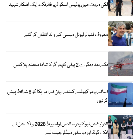
لکی مروت میں پولیس اسکواڈ پر فائرنگ، ایک اہلکار شہید
معروف فٹبالر لیونل میسی کے والد انتقال کر گئے
یکے بعد دیگرے 2 ہیلی کاپٹر گر کر تباہ؛ متعدد ہلاکتیں
آبنائے ہرمز کھولنے کیلئے ایران نے امریکا کو 6 شرائط پیش
کر دیں
انٹرنیشنل نیوکلیئر سائنس اولمپیاڈ 2026، پاکستان نے
ایک گولڈ اور دو سلور میڈلز جیت لیے