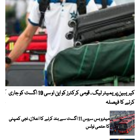
کیریبین پریمیئر لیگ ، قومی کرکٹرز کو این او سی 19 اگست کو جاری
آز
کرنے کا فیصلہ
چھی
میٹرو بس سروس 11 اگست سے بند کرنے کا اعلان، نجی کمپنی
کا حتمی نوٹس