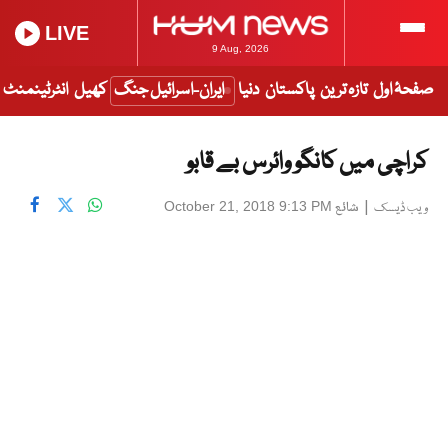
LIVE
9 Aug, 2026
صفحۂ اول
تازہ ترین
پاکستان
دنیا
ایران-اسرائیل جنگ
کھیل
انٹرٹینمنٹ
کراچی میں کانگو وائرس بے قابو
|
شائع
October 21, 2018 9:13 PM
ویب ڈیسک