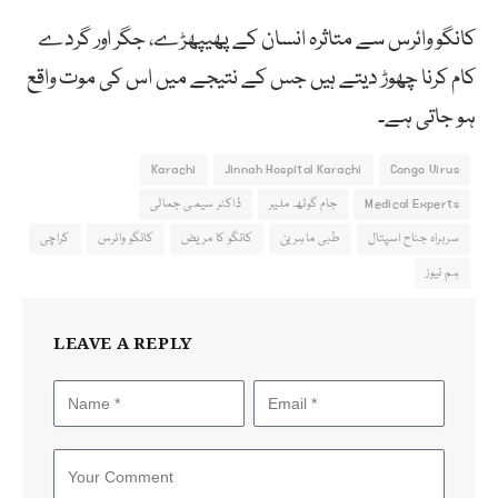
کانگو وائرس سے متاثرہ انسان کے پھیپھڑے، جگر اور گردے
کام کرنا چھوڑ دیتے ہیں جس کے نتیجے میں اس کی موت واقع
ہو جاتی ہے۔
Karachi
Jinnah Hospital Karachi
Congo Virus
Medical Experts
جام گوٹھ ملیر
ڈاکٹر سیمی جمالی
سربراہ جناح اسپتال
طبی ماہرین
کانگو کا مریض
کانگو وائرس
کراچی
ہم نیوز
LEAVE A REPLY