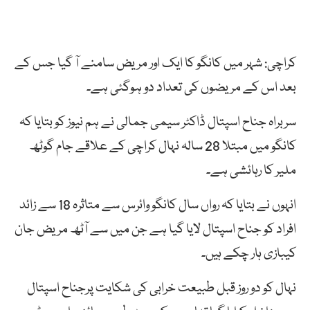
کراچی: شہر میں کانگو کا ایک اور مریض سامنے آ گیا جس کے
بعد اس کے مریضوں کی تعداد دو ہوگئی ہے۔
سربراہ جناح اسپتال ڈاکٹر سیمی جمالی نے ہم نیوز کو بتایا کہ
کانگو میں مبتلا 28 سالہ نہال کراچی کے علاقے جام گوٹھ
ملیر کا رہائشی ہے۔
انہوں نے بتایا کہ رواں سال کانگو وائرس سے متاثرہ 18 سے زائد
افراد کو جناح اسپتال لایا گیا ہے جن میں سے آٹھ مریض جان
کیبازی ہار چکے ہیں۔
نہال کو دو روز قبل طبیعت خرابی کی شکایت پرجناح اسپتال