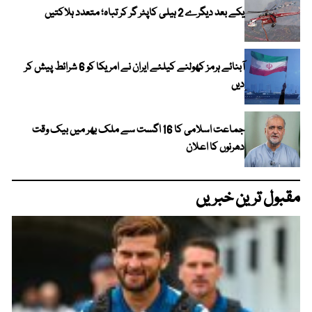
یکے بعد دیگرے 2 ہیلی کاپٹر گر کر تباہ؛ متعدد ہلاکتیں
آبنائے ہرمز کھولنے کیلئے ایران نے امریکا کو 6 شرائط پیش کر
دیں
جماعت اسلامی کا 16 اگست سے ملک بھر میں بیک وقت
دھرنوں کا اعلان
مقبول ترین خبریں