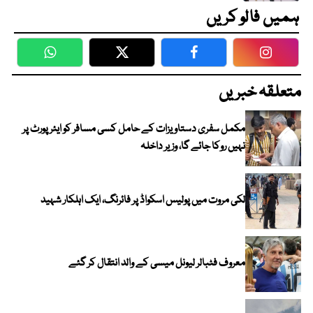
ہمیں فالو کریں
WhatsApp
Twitter
Facebook
Faceboo
متعلقہ خبریں
مکمل سفری دستاویزات کے حامل کسی مسافر کو ایئرپورٹ پر
نہیں روکا جائے گا، وزیر داخلہ
لکی مروت میں پولیس اسکواڈ پر فائرنگ، ایک اہلکار شہید
معروف فٹبالر لیونل میسی کے والد انتقال کر گئے