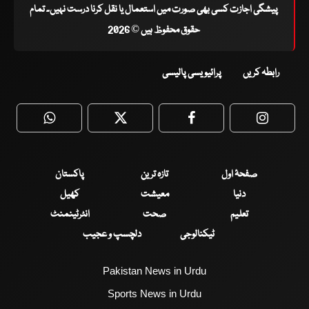
پیشگی اجازت کسی بھی صورت میں استعمال یا نقل کرنا درست نہیں۔ تمام
حقوق محفوظ ہیں © 2026
رابطہ کریں
پرائیویسی پالیسی
WhatsApp
Twitter
Facebook
Faceboo
صفحۂ اول
تازہ ترین
پاکستان
دنیا
معیشت
کھیل
تعلیم
صحت
انٹرٹینمنٹ
ٹیکنالوجی
دلچسپ و عجیب
Pakistan News in Urdu
Sports News in Urdu