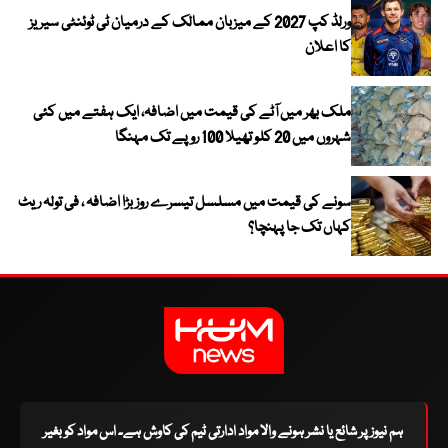
ورلڈ کپ 2027 کے میزبان ممالک کے درمیان ٹی ٹوئنٹی سیریز
کا اعلان
ملک بھر میں آٹے کی قیمت میں اضافہ، ایک ہفتے میں کئی
شہروں میں 20 کلو تھیلا 100 روپے تک مہنگا
سونے کی قیمت میں مسلسل تیسرے روز بڑا اضافہ ، فی تولہ ریٹ
کہاں تک جا پہنچا؟
ہم نیوز پر شائع یا نشر ہونے والا مواد ادارتی ٹیم کی کاوش ہے۔ اس مواد کو بغیر