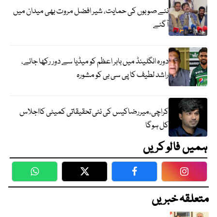
نئے صوبوں کی حمایت، شیر افضل مروت بھی میدان میں
آگئے
دورہ انگلینڈ میں بابر اعظم کو میڈیا سے دور رکھا جائے،
راشد لطیف کا پی سی بی کو مشورہ
کراچی،میررضاکیس کی نئی تحقیقاتی کمیٹی کااجلاس
کل ہوگا
ہمیں فالو کریں
WhatsApp
Twitter
Facebook
Faceboo
متعلقہ خبریں