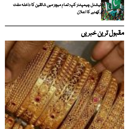
نیشنل چیمپئنز کپ: تمام میچز میں شائقین کا داخلہ مفت
رکھنے کا اعلان
مقبول ترین خبریں