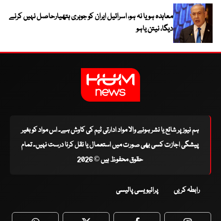
معاہدہ ہو یا نہ ہو، اسرائیل ایران کو جوہری ہتھیارحاصل نہیں کرنے
دیگا، نیتن یاہو
ہم نیوز پر شائع یا نشر ہونے والا مواد ادارتی ٹیم کی کاوش ہے۔ اس مواد کو بغیر
پیشگی اجازت کسی بھی صورت میں استعمال یا نقل کرنا درست نہیں۔ تمام
حقوق محفوظ ہیں © 2026
رابطہ کریں
پرائیویسی پالیسی