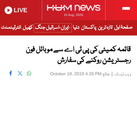
LIVE
10 Aug, 2026
صفحۂ اول
تازہ ترین
پاکستان
دنیا
ایران-اسرائیل جنگ
کھیل
انٹرٹینمنٹ
قائمہ کمیٹی کی پی ٹی اے سے موبائل فون
رجسٹریشن روکنے کی سفارش
|
شائع
October 18, 2018 4:26 PM
ویب ڈیسک