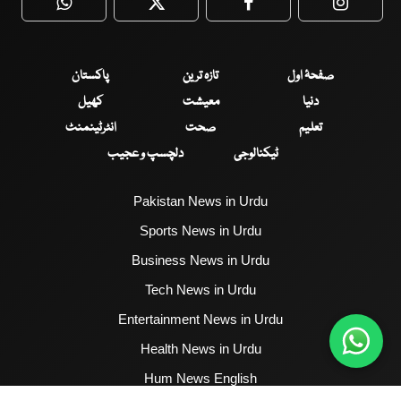
WhatsApp
Twitter
Facebook
Faceboo
صفحۂ اول
تازہ ترین
پاکستان
دنیا
معیشت
کھیل
تعلیم
صحت
انٹرٹینمنٹ
ٹیکنالوجی
دلچسپ و عجیب
Pakistan News in Urdu
Sports News in Urdu
Business News in Urdu
Tech News in Urdu
Entertainment News in Urdu
Health News in Urdu
Hum News English