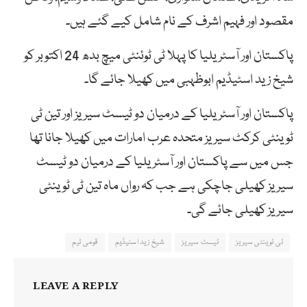
مقصود اور فہیم اشرف کے نام شامل کیے گئے ہیں۔
پاکستان اور آسٹریلیا کا پہلا ٹی ٹوئنٹی میچ بدھ 24 اکتوبر کو
شیخ زید اسٹیڈیم ابوظہبی میں کھیلا جائے گا۔
پاکستان اور آسٹریلیا کے درمیان دو ٹیسٹ سیریز اور تین ٹی
ٹوینٹی کرکٹ سیریز متحدہ عرب امارات میں کھیلا جانا تھا
جس میں سے پاکستان اور آسٹریلیا کے درمیان دو ٹیسٹ
سیریز کھیلی جاچکی ہے جب کہ رواں ماہ تین ٹی ٹوینٹی
سیریز کھیلی جائے گی۔
ٹی ٹوینٹی سیریز
ٹیسٹ سیریز
شیخ زید اسٹیڈیم
قومی ٹیم
LEAVE A REPLY