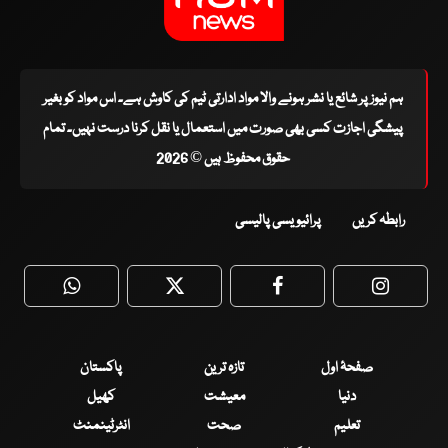
ہم نیوز پر شائع یا نشر ہونے والا مواد ادارتی ٹیم کی کاوش ہے۔ اس مواد کو بغیر
پیشگی اجازت کسی بھی صورت میں استعمال یا نقل کرنا درست نہیں۔ تمام
حقوق محفوظ ہیں © 2026
رابطہ کریں
پرائیویسی پالیسی
WhatsApp
Twitter
Facebook
Faceboo
صفحۂ اول
تازہ ترین
پاکستان
دنیا
معیشت
کھیل
تعلیم
صحت
انٹرٹینمنٹ