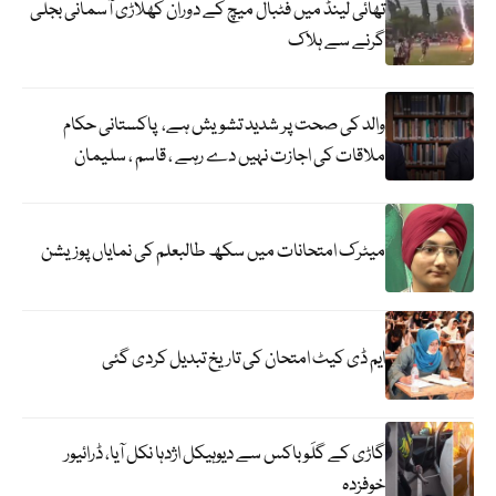
تھائی لینڈ میں فٹبال میچ کے دوران کھلاڑی آسمانی بجلی
گرنے سے ہلاک
والد کی صحت پر شدید تشویش ہے، پاکستانی حکام
ملاقات کی اجازت نہیں دے رہے ، قاسم ، سلیمان
میٹرک امتحانات میں سکھ طالبعلم کی نمایاں پوزیشن
ایم ڈی کیٹ امتحان کی تاریخ تبدیل کردی گئی
گاڑی کے گلَو باکس سے دیوہیکل اژدہا نکل آیا، ڈرائیور
خوفزدہ