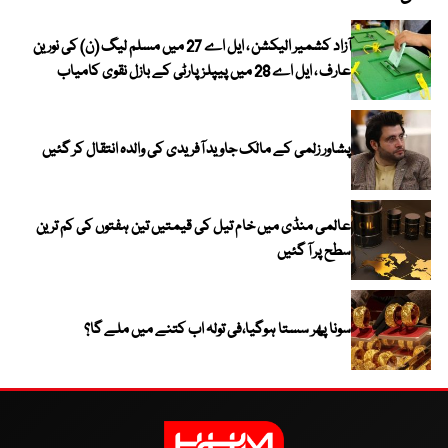
آزاد کشمیر الیکشن ، ایل اے 27 میں مسلم لیگ (ن) کی نورین
عارف ، ایل اے 28 میں پیپلز پارٹی کے بازل نقوی کامیاب
پشاور زلمی کے مالک جاوید آفریدی کی والدہ انتقال کر گئیں
عالمی منڈی میں خام تیل کی قیمتیں تین ہفتوں کی کم ترین
سطح پر آ گئیں
سونا پھر سستا ہوگیا،فی تولہ اب کتنے میں ملے گا؟