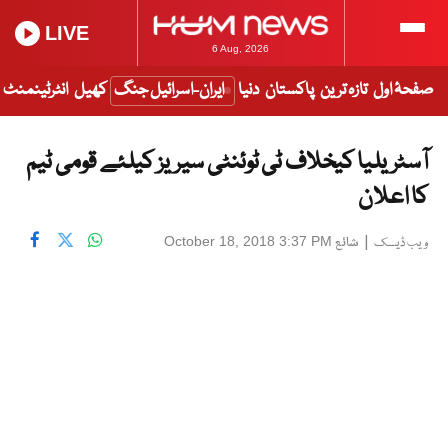
LIVE
6 Aug, 2026
صفحۂ اول
تازہ ترین
پاکستان
دنیا
ایران-اسرائیل جنگ
کھیل
انٹرٹینمنٹ
آسٹریلیا کیخلاف ٹی ٹوئنٹی سیریز کیلئے قومی ٹیم
کا اعلان
|
شائع
October 18, 2018 3:37 PM
ویب ڈیسک