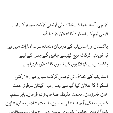
کراچی: آسٹریلیا کے خلاف ٹی ٹوئنٹی کرکٹ سیریز کے لیے
قومی ٹیم کے اسکواڈ کا اعلان کر دیا گیا۔
پاکستان اور آسٹریلیا کے درمیان متحدہ عرب امارات میں تین
ٹی ٹوینٹی کرکٹ میچ کھیلے جائیں گے جس کے لیے
پاکستان نے کھلاڑیوں کے ناموں کا اعلان کردیا ہے۔
آسٹریلیا کے خلاف ٹی ٹوینٹی کرکٹ سیریز میں 15 رکنی
اسکواڈ کا اعلان کیا گیا ہے جس میں کپتان سرفراز احمد
خان، فخر زمان، محمد حفیظ، صاحب زادہ فرحان، بابراعظم،
شعیب ملک، آصف علی، حسین طلعت، شاداب خان، شاہین
شاہ آفریدی، عثمان شنواری، حسن علی، عماد وسیم، وقاص