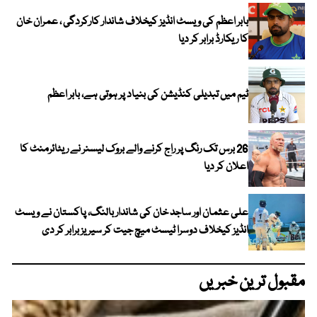
بابر اعظم کی ویسٹ انڈیز کیخلاف شاندار کارکردگی ، عمران خان
کا ریکارڈ برابر کر دیا
ٹیم میں تبدیلی کنڈیشن کی بنیاد پر ہوتی ہے، بابر اعظم
26 برس تک رنگ پر راج کرنے والے بروک لیسنر نے ریٹائرمنٹ کا
اعلان کر دیا
علی عثمان اور ساجد خان کی شاندار بالنگ، پاکستان نے ویسٹ
انڈیز کیخلاف دوسرا ٹیسٹ میچ جیت کر سیریز برابر کر دی
مقبول ترین خبریں