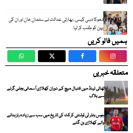
دھوکا دہی کیس ، بھارتی عدالت نے سلمان خان اور ان کی
بہن کو طلب کر لیا
ہمیں فالو کریں
WhatsApp
Twitter
Facebook
Faceboo
متعلقہ خبریں
تھائی لینڈ میں فٹبال میچ کے دوران کھلاڑی آسمانی بجلی گرنے
سے ہلاک
جوس بٹلر ٹی ٹوئنٹی کرکٹ کی تاریخ میں سب سے زیادہ رنز بنانے
والے کھلاڑی بن گئے