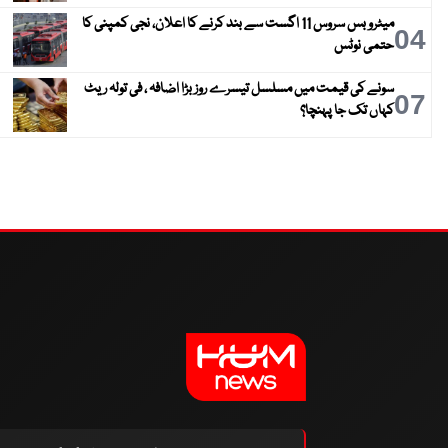
میٹرو بس سروس 11 اگست سے بند کرنے کا اعلان، نجی کمپنی کا
04
حتمی نوٹس
سونے کی قیمت میں مسلسل تیسرے روز بڑا اضافہ ، فی تولہ ریٹ
07
کہاں تک جا پہنچا؟