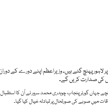
پر لاہور پہنچ گئے ہیں۔ وزیراعظم اپنے دورے کے دوران
اس کی صدارت کریں گے۔
ہنچے جہاں گورنر پنجاب چوہدری محمد سرور نے اُن کا استقبال
لاقات میں صوبے کی صورتحال پر تبادلہ خیال کیا گیا۔