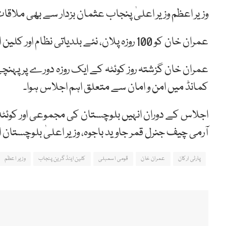
وزیر اعظم وزیر اعلیٰ پنجاب عثمان بزدار سے بھی ملاق
عمران خان کو 100 روزہ پلان، نئے بلدیاتی نظام اور کلین اینڈ گرین پنجاب کےمنصوبے پر بریفنگ دی جائے گی۔
عمران خان گزشتہ روز کوئٹہ کے ایک روزہ دورے پر پہنچے
کمانڈ میں امن و امان سے متعلق اہم اجلاس ہوا۔
اجلاس کے دوران انہیں بلوچستان کی مجموعی اور کوئ
آرمی چیف جنرل قمر جاوید باجوہ، وزیر اعلیٰ بلوچستان ا
پارٹی ارکان
عمران خان
قومی اسمبلی
کلین اینڈ گرین پنجاب
وزیر اعظم