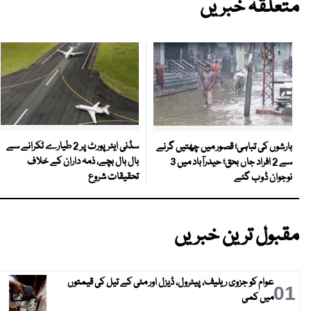
متعلقہ خبریں
سڈنی ایئرپورٹ پر 2 طیارے ٹکرانے سے
بارشوں کی تباہی؛ قصور میں چھتیں گرنے
بال بال بچے، ذمہ داران کے خلاف
سے 2 افراد جاں بحق؛ حیدرآباد میں 3
تحقیقات شروع
نوجوان ڈوب گئے
مقبول ترین خبریں
عوام کو جزوی ریلیف، پیٹرول، ڈیزل اور مٹی کے تیل کی قیمتوں
01
میں کمی