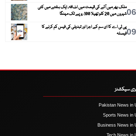
ملک بھر میں آٹے کی قیمت میں اضافہ، ایک ہفتے میں کئی
0
شہروں میں 20 کلو تھیلا 100 روپے تک مہنگا
پی ٹی اے کا ای سم کے اجرا اور تبدیلی کی فیس کم کرنے کا
0
فیصلہ
یزی سیکشنز
Pakistan News in 
Sports News in 
Business News in 
Tech News in 