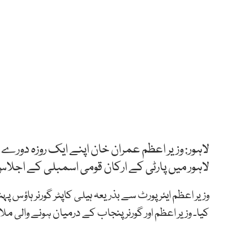
لاہور: وزیر اعظم عمران خان اپنے ایک روزہ دورے 
لاہور میں پارٹی کے ارکان قومی اسمبلی کے اجل
وزیر اعظم ایئرپورٹ سے بذریعہ ہیلی کاپٹر گورنر ہاؤس پ
کیا۔ وزیر اعظم اور گورنر پنجاب کے درمیان ہونے والی م