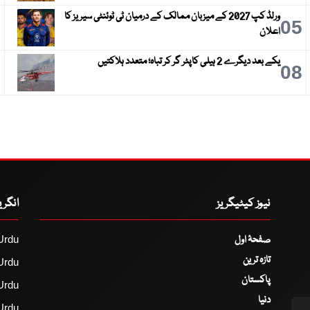
ورلڈ کپ 2027 کے میزبان ممالک کے درمیان ٹی ٹوئنٹی سیریز کا
6
05
اعلان
یکے بعد دیگرے 2 ہیلی کاپٹر گر کر تباہ؛ متعدد ہلاکتیں
9
08
نیوز کیٹیگریز
انگر
صفحۂ اول
Urdu
تازہ ترین
Urdu
پاکستان
Urdu
دنیا
Urdu