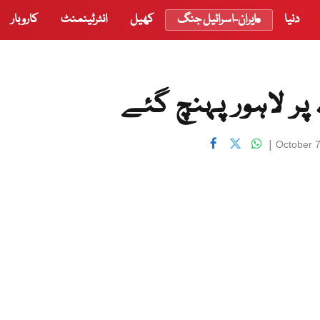
دنیا
ایران-اسرائیل جنگ
کھیل
انٹرٹینمنٹ
کاروبار
ر لاہور پہنچ گئے
|
October 