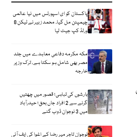
پاکستان کو ای اسپورٹس میں نیا عالمی
چیمپئن مل گیا، محمد زبیر نے ٹیکن 8
ورلڈ کپ جیت لیا
مکہ مکرمہ دفاعی معاہدے میں جلد
مصر بھی شامل ہو سکتا ہے، ترک وزیر
خارجہ
بارشوں کی تباہی؛ قصور میں چھتیں
گرنے سے 2 افراد جاں بحق؛ حیدرآباد
میں 3 نوجوان ڈوب گئے
نوجوان تاجر میر رضا کے اغوا کی ایف آئی