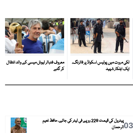
لکی مروت میں پولیس اسکواڈ پر فائرنگ،
معروف فٹبالر لیونل میسی کے والد انتقال
ایک اہلکار شہید
کر گئے
پیٹرول کی قیمت 228 روپے فی لیٹر کی جائے، حافظ نعیم
0
الرحمان