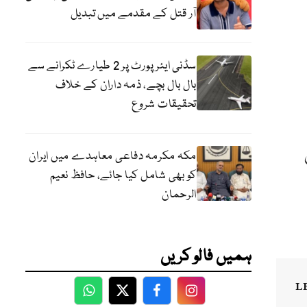
آر قتل کے مقدمے میں تبدیل
سڈنی ایئرپورٹ پر 2 طیارے ٹکرانے سے
بال بال بچے، ذمہ داران کے خلاف
تحقیقات شروع
مکہ مکرمہ دفاعی معاہدے میں ایران
کو بھی شامل کیا جائے، حافظ نعیم
الرحمان
ہمیں فالو کریں
L
WhatsApp
Twitter
Facebook
Facebook