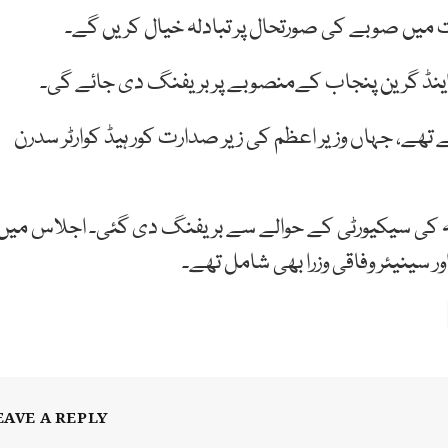
ات میں صوبے کی صورتحال پر تبادلہ خیال کریں گے۔
 تھے، جہاں وزیر اعظم کی زیر صدارت کور ہیڈ کوارٹر سدرن
ٹہ کی سیکیورٹی کے حوالے سے بریفنگ دی گئی۔ اجلاس میں
ور سینیئر وفاقی وزرا بھی شامل تھے۔
EAVE A REPLY