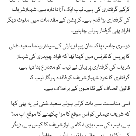
کرکے گرفتاری کی ہے۔ نیب ایک آزادادارہ ہے، شہبازشریف
کی گرفتاری بڑا قدم ہے۔ کرپشن کے مقدمات میں ملوث دیگر
افراد بھی گرفتار ہونے چاہئیں۔
دوسری جانب پاکستان پیپلز پارٹی کےسینئر رہنما سعید غنی
کا پریس کانفرنس میں کہنا تھا کہ فواد چوہدری کی شہباز
شریف کی گرفتاری پر بیان نے نیب کو متنازع بنا دیا ہے،
گرفتاری کا خود شہباز شریف کو فائدہ ہوگا، نیب کا
قانون انصاف کے تقاضوں کے برخلاف ہے۔
اسی مناسبت سے بات کرتے ہوئے سعید غنی نے یہ بھی کہا
کہ شریف فیملی کو اس موقع کا مزا چکھنے کا موقع اب ملا
ہے، نیب کی سب بڑی ناکامی نواز شریف کا کیس ہے، دیگر
کیسز کا بھی یہی حال ہوا تو پھر اللہ ہی حافظ ہے۔