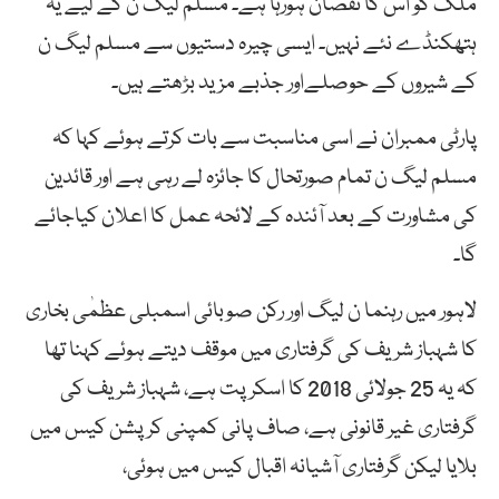
ملک کو اس کا نقصان ہورہا ہے۔ مسلم لیگ ن کے لیے یہ
ہتھکنڈے نئے نہیں۔ ایسی چیرہ دستیوں سے مسلم لیگ ن
کے شیروں کے حوصلےاور جذبے مزید بڑھتے ہیں۔
پارٹی ممبران نے اسی مناسبت سے بات کرتے ہوئے کہا کہ
مسلم لیگ ن تمام صورتحال کا جائزہ لے رہی ہے اور قائدین
کی مشاورت کے بعد آئندہ کے لائحہ عمل کا اعلان کیاجائے
گا۔
لاہور میں رہنما ن لیگ اور رکن صوبائی اسمبلی عظمٰی بخاری
کا شہباز شریف کی گرفتاری میں موقف دیتے ہوئے کہنا تھا
کہ یہ 25 جولائی 2018 کا اسکرپت ہے، شہباز شریف کی
گرفتاری غیر قانونی ہے، صاف پانی کمپنی کرپشن کیس میں
بلایا لیکن گرفتاری آشیانہ اقبال کیس میں ہوئی،