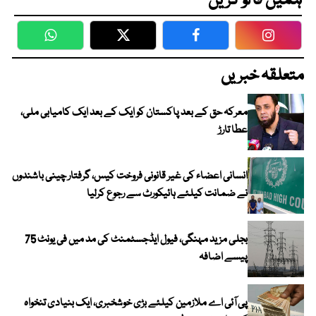
ہمیں فالو کریں
WhatsApp
Twitter
Facebook
Faceboo
متعلقہ خبریں
معرکہ حق کے بعد پاکستان کو ایک کے بعد ایک کامیابی ملی،
عطا تارڑ
انسانی اعضاء کی غیر قانونی فروخت کیس، گرفتار چینی باشندوں
نے ضمانت کیلئے ہائیکورٹ سے رجوع کرلیا
بجلی مزید مہنگی، فیول ایڈجسٹمنٹ کی مد میں فی یونٹ 75
پیسے اضافہ
پی آئی اے ملازمین کیلئے بڑی خوشخبری، ایک بنیادی تنخواہ