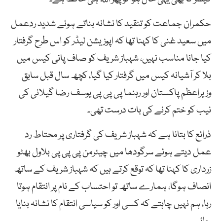
حکمران جماعت کو تنقید کا نشانہ بناتے ہوئے شدید ردعمل
میں سعید غنی کا کہنا تھا کہ اپوزیشن لیڈر کو اس طرح گرفتار
کیا جانا مناسب نہیں، شہباز شریف کو صاف پانی کیس میں
بلا کر آشیانہ کیس میں گرفتار کیا گیا، کچھ سال قبل سابق
وزیراعظم پاکستان اور رہنما پی پی پی یوسف رضا گیلانی کی
نیب کو ختم کرنے کی بات درست تھی۔
ذرائع کا بتانا ہے کہ شہباز شریف کی گرفتاری پر محتاط رد
عمل دیتے ہوئے سرگودھا میں چیئرمن پی پی پی بلاول بھٹو
زرداری کا کہنا تھا کہ توقع کرتے ہیں کہ شہباز شریف کے ساتھ
انصاف ہوگا، ہمارے ساتھ تو احتساب کے نام پر انتقام ہوتا
رہا، ہم نہیں چاہتے کہ کسی اور کو سیاسی انتقام کا نشانہ بنایا