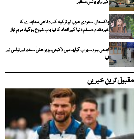
کے برابر بونس منظور
پاکستان، سعودی عرب اور ترکیہ کے دفاعی معاہدے کا
خیرمقدم، مسلم دنیا کے اتحاد کا نیا باب شروع ہوگیا، مریم نواز
ایدھی ہوم سہراب گوٹھ میں ڈکیتی، وزیراعلیٰ سندھ نے نوٹس لے
لیا
مقبول ترین خبریں