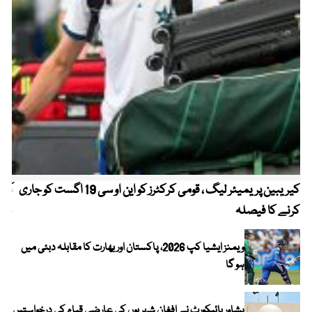
کیریبین پریمیئر لیگ ، قومی کرکٹرز کو این او سی 19 اگست کو جاری
آز
کرنے کا فیصلہ
چھی
ویمنز ایشیا کپ 2026، پاکستان اور بھارت کا مقابلہ دبئی میں
ہو گا
پشاور ہائیکورٹ نے افغان شہریوں کی عارضی قیام کی درخواستیں