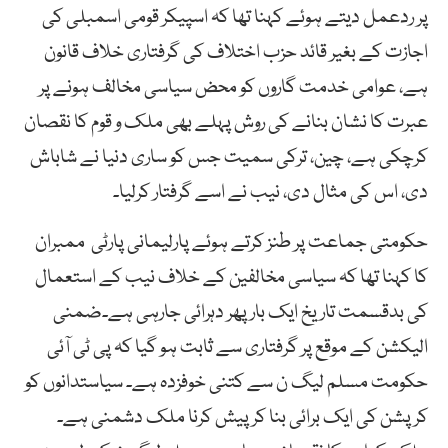
پر ردعمل دیتے ہوئے کہنا تھا کہ اسپیکر قومی اسمبلی کی
اجازت کے بغیر قائد حزب اختلاف کی گرفتاری خلاف قانون
ہے، عوامی خدمت گاروں کو محض سیاسی مخالف ہونے پر
عبرت کا نشان بنانے کی روش پہلے بھی ملک و قوم کا نقصان
کرچکی ہے، چین، ترکی سمیت جس کو ساری دنیا نے شاباش
دی، اس کی مثال دی، نیب نے اسے گرفتار کرلیا۔
حکومتی جماعت پر طنز کرتے ہوئے پارلیمانی پارٹی ممبران
کا کہنا تھا کہ سیاسی مخالفین کے خلاف نیب کے استعمال
کی بدقسمت تاریخ ایک بار پھر دہرائی جارہی ہے۔ضمنی
الیکشن کے موقع پر گرفتاری سے ثابت ہو گیا کہ پی ٹی آئی
حکومت مسلم لیگ ن سے کتنی خوفزدہ ہے۔ سیاستدانوں کو
کرپشن کی ایک برائی بنا کر پیش کرنا ملک دشمنی ہے۔