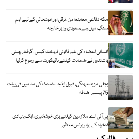
مکہ دفاعی معاہدہ امن، ترقی اور خوشحالی کے لیے اہم
سنگِ میل ہے،سعودی وزیر خارجہ
انسانی اعضاء کی غیر قانونی فروخت کیس، گرفتار چینی
باشندوں نے ضمانت کیلئے ہائیکورٹ سے رجوع کرلیا
بجلی مزید مہنگی، فیول ایڈجسٹمنٹ کی مد میں فی یونٹ
75 پیسے اضافہ
پی آئی اے ملازمین کیلئے بڑی خوشخبری، ایک بنیادی
تنخواہ کے برابر بونس منظور