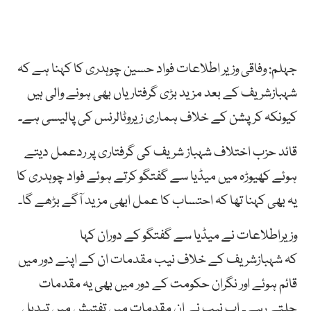
جہلم: وفاقی وزیر اطلاعات فواد حسین چوہدری کا کہنا ہے کہ
شہبازشریف کے بعد مزید بڑی گرفتاریاں بھی ہونے والی ہیں
کیونکہ کرپشن کے خلاف ہماری زیروٹالرنس کی پالیسی ہے۔
قائد حزب اختلاف شہباز شریف کی گرفتاری پر ردعمل دیتے
ہوئے کھیوڑہ میں میڈیا سے گفتگو کرتے ہوئے فواد چوہدری کا
یہ بھی کہنا تھا کہ احتساب کا عمل ابھی مزید آگے بڑھے گا۔
وزیراطلاعات نے میڈیا سے گفتگو کے دوران کہا
کہ شہبازشریف کے خلاف نیب مقدمات ان کے اپنے دور میں
قائم ہوئے اور نگران حکومت کے دور میں بھی یہ مقدمات
چلتے رہے۔ اب نیب نے ان مقدمات میں تفتیش میں تبدیل