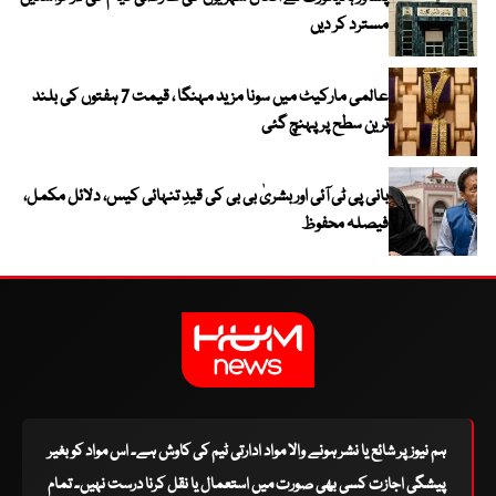
مسترد کر دیں
عالمی مارکیٹ میں سونا مزید مہنگا ، قیمت 7 ہفتوں کی بلند
ترین سطح پر پہنچ گئی
بانی پی ٹی آئی اور بشریٰ بی بی کی قیدِ تنہائی کیس، دلائل مکمل،
فیصلہ محفوظ
ہم نیوز پر شائع یا نشر ہونے والا مواد ادارتی ٹیم کی کاوش ہے۔ اس مواد کو بغیر
پیشگی اجازت کسی بھی صورت میں استعمال یا نقل کرنا درست نہیں۔ تمام