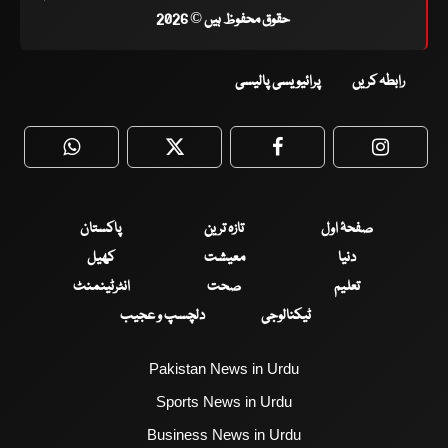
حقوق محفوظ ہیں © 2026
رابطہ کریں
پرائیویسی پالیسی
WhatsApp
Twitter
Facebook
Faceboo
صفحۂ اول
تازہ ترین
پاکستان
دنیا
معیشت
کھیل
تعلیم
صحت
انٹرٹینمنٹ
ٹیکنالوجی
دلچسپ و عجیب
Pakistan News in Urdu
Sports News in Urdu
Business News in Urdu