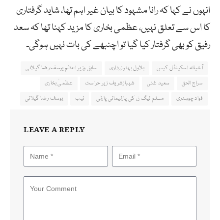
انہوں نے کہا کہ رانا مشہود کا بیان غیر اہم تھا، شاید گرفتاری
کا اس سے تعلق نہیں، عظمی بخاری کا مزید کہنا تھا کہ سعد
رفیق کو بھی گرفتار کیا گیا تو اچنبھے کی بات نہیں ہوگی۔
آشیانہ اسکینڈل کیس
بلاول بھٹو زرداری
سابق وزیر اعظم یوسف رضا گیلانی
سراج الحق
سعید غنی
شہبازشریف زیر حراست
عظمیٰ بخاری
فواد چوہدری
مسلم لیگ ن کی پارلیمانی پارٹی
نیب
یوسف رضا گیلانی
LEAVE A REPLY