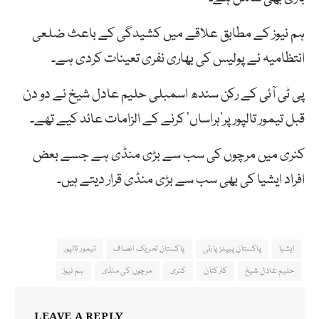
ہم نیوز کے مطابق علاقے میں کشیدگی کے باعث ضلعی
انتظامیہ نے پولیس کی بھاری نفری تعینات کردی ہے۔
پی ٹی آئی کے رکن سندھ اسمبلی حلیم عادل شیخ نے دو دن
قبل تیمور تالپور پر’ہراساں‘ کرنے کے الزامات عائد کیے تھے۔
کنری میں مرچوں کی سب سے بڑی منڈی ہے جسے بعض
افراد ایشیا کی بھی سب سے بڑی منڈی قرار دیتے ہیں۔
ایشیا
پاکستان پیپلز پارٹی
پاکستان تحریک انصاف
تیمور تالپور
حلیم عادل شیخ
کارکنان
کنری
مرچوں کی منڈی
ہم نیوز
LEAVE A REPLY