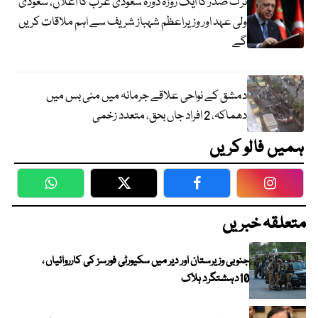
ترک صدر کا ایک روزہ دورہ سعودی عرب کا اعلان، سعودی
ولی عہد اور وزیراعظم شہباز شریف سے اہم ملاقات کریں
گے
دمشق کے نواحی علاقے جرمانہ میں منی بس میں
دھماکہ، 2 افراد جاں بحق، متعدد زخمی
ہمیں فالو کریں
WhatsApp
Twitter
Facebook
Faceboo
متعلقہ خبریں
جنوبی وزیرستان اور دیر میں سکیورٹی فورسز کی کارروائیاں ،
10دہشتگرد ہلاک