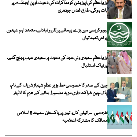
وزیراعظم کی اپوزیشن کو مذاکرات کی دعوت، اوپن ایجنڈے پر
بات ہوگی، طارق فضل چودھری
بیوروکریسی میں بڑے پیمانے پر تقرر و تبادلے، متعدد اہم عہدوں
پر نئی تعیناتیاں
وزیراعظم سعودی ولی عہد کی دعوت پر سعودی عرب پہنچ گئے،
پر تپاک استقبال
چین کے صدر کا خصوصی خط وزیراعظم شہباز شریف کے نام،
پاک چین شراکت داری مزید مضبوط بنانے کے عزم کا اظہار
غزہ میں اسرائیلی کارروائیوں پر پاکستان سمیت 8 اسلامی
ممالک کا مشترکہ اعلامیہ