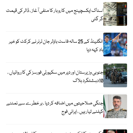
اسٹاک ایکسچینج میں کاروبار کا منفی آغاز ، ڈالر کی قیمت
گر گئی
انگلینڈ کے 25 سالہ فاسٹ باؤلر جان ٹرنر نے کرکٹ کو خیر
باد کہہ دیا
جنوبی وزیرستان اور دیر میں سکیورٹی فورسز کی کارروائیاں ،
10دہشتگرد ہلاک
جنگی صلاحیتوں میں اضافہ کر دیا ، ہر خطرے سے نمٹنے
کیلئے تیار ہیں ، ایرانی فوج