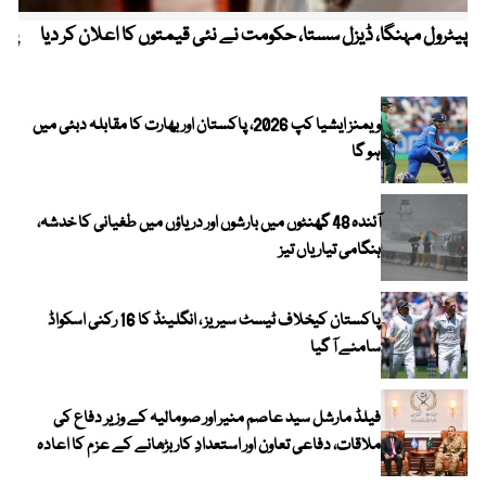
پیٹرول مہنگا، ڈیزل سستا، حکومت نے نئی قیمتوں کا اعلان کر دیا
پنج
ویمنز ایشیا کپ 2026، پاکستان اور بھارت کا مقابلہ دبئی میں
ہو گا
آئندہ 48 گھنٹوں میں بارشوں اور دریاؤں میں طغیانی کا خدشہ،
ہنگامی تیاریاں تیز
پاکستان کیخلاف ٹیسٹ سیریز ، انگلینڈ کا 16 رکنی اسکواڈ
سامنے آ گیا
فیلڈ مارشل سید عاصم منیر اور صومالیہ کے وزیر دفاع کی
ملاقات، دفاعی تعاون اور استعدادِ کار بڑھانے کے عزم کا اعادہ