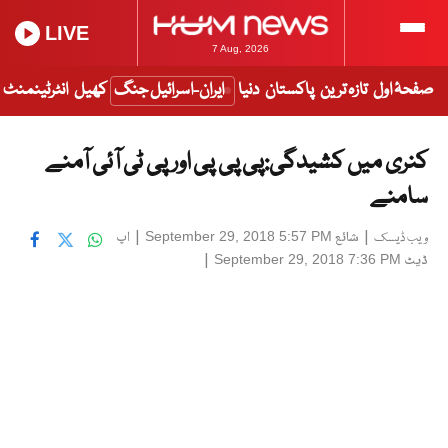
LIVE
7 Aug, 2026
صفحۂ اول
تازہ ترین
پاکستان
دنیا
ایران-اسرائیل جنگ
کھیل
انٹرٹینمنٹ
کنری میں کشیدگی:پی پی پی اور پی ٹی آئی آمنے
سامنے
|
شائع
|
اپ
September 29, 2018 5:57 PM
ویب ڈیسک
ڈیٹ
|
September 29, 2018 7:36 PM