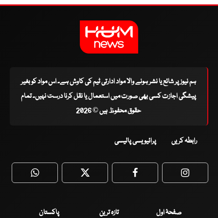
ہم نیوز پر شائع یا نشر ہونے والا مواد ادارتی ٹیم کی کاوش ہے۔ اس مواد کو بغیر
پیشگی اجازت کسی بھی صورت میں استعمال یا نقل کرنا درست نہیں۔ تمام
حقوق محفوظ ہیں © 2026
رابطہ کریں
پرائیویسی پالیسی
WhatsApp
Twitter
Facebook
Faceboo
صفحۂ اول
تازہ ترین
پاکستان