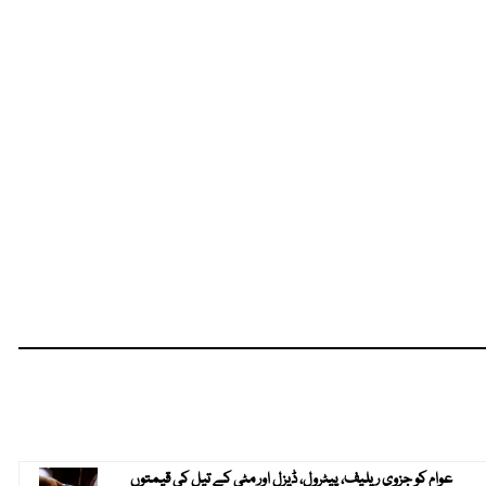
عوام کو جزوی ریلیف، پیٹرول، ڈیزل اور مٹی کے تیل کی قیمتوں