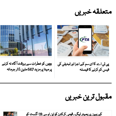
متعلقہ خبریں
بچوں کو خطرات سے بروقت آگاہ نہ کرنے
پی ٹی اے کا ای سم کے اجرا اور تبدیلی کی
پر میٹا پر مزید 567 ملین ڈالر جرمانہ
فیس کم کرنے کا فیصلہ
مقبول ترین خبریں
کیریبین پریمیئر لیگ ، قومی کرکٹرز کو این او سی 19 اگست کو