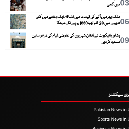
0
میں کمی
ملک بھر میں آٹے کی قیمت میں اضافہ، ایک ہفتے میں کئی
0
شہروں میں 20 کلو تھیلا 100 روپے تک مہنگا
پشاور ہائیکورٹ نے افغان شہریوں کی عارضی قیام کی درخواستیں
0
مسترد کر دیں
یزی سیکشنز
Pakistan News in 
Sports News in 
Business News in 