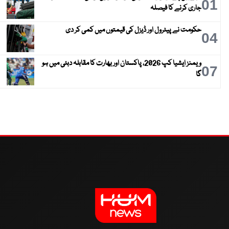
01
جاری کرنے کا فیصلہ
حکومت نے پیٹرول اور ڈیزل کی قیمتوں میں کمی کر دی
04
ویمنز ایشیا کپ 2026، پاکستان اور بھارت کا مقابلہ دبئی میں ہو
07
گا