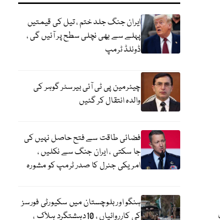
ایران جنگ جلد ختم ، تیل کی قیمتیں
پہلے سے بھی نچلی سطح پر آئیں گی ،
ڈونلڈ ٹرمپ
چیئرمین پی ٹی آئی بیرسٹر گوہر کی
والدہ انتقال کر گئیں
فضائی طاقت سے فتح حاصل نہیں کی
جا سکتی ، ایران جنگ سے نکلیں ،
امریکی جنرل کا صدر ٹرمپ کو مشورہ
ہنگو اور بلوچستان میں سکیورٹی فورسز
کی کارروائیاں ، 10دہشتگرد ہلاک ،