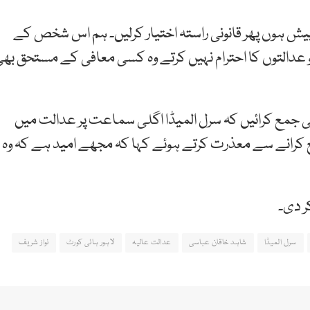
یش ہوں پھر قانونی راستہ اختیار کرلیں۔ ہم اس شخص کے
 جو عدالتوں کا احترام نہیں کرتے وہ کسی معافی کے مستحق بھ
ی جمع کرائیں کہ سرل المیڈا اگلی سماعت پر عدالت میں
 کرانے سے معذرت کرتے ہوئے کہا کہ مجھے امید ہے کہ وہ
ر دی۔
سرل المیڈا
شاہد خاقان عباسی
عدالت عالیہ
لاہور ہائی کورٹ
نواز شریف