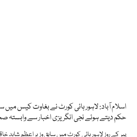
اسلام آباد: لاہور ہائی کورٹ نے بغاوت کیس میں سا
حکم دیتے ہوئے نجی انگریزی اخبار سے وابستہ صحا
پیر کے روز لاہور ہائی کورٹ میں سابق وزیر اعظم شاہد