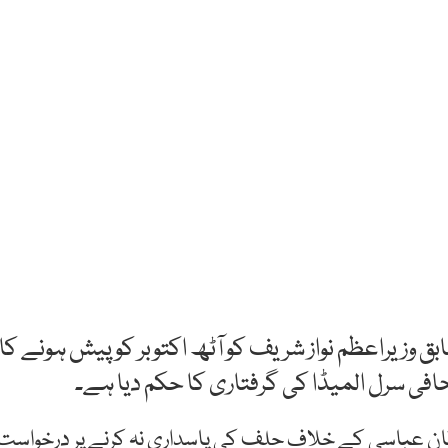
بق وزیراعظم نواز شریف کو آٹھ اکتوبر کو پیش ہونے کا
فی سرل المیڈا کی گرفتاری کا حکم دیا ہے۔
 خاقان عباسی کے خلاف حلف کی پاسداری نہ کرنے پر درخواست