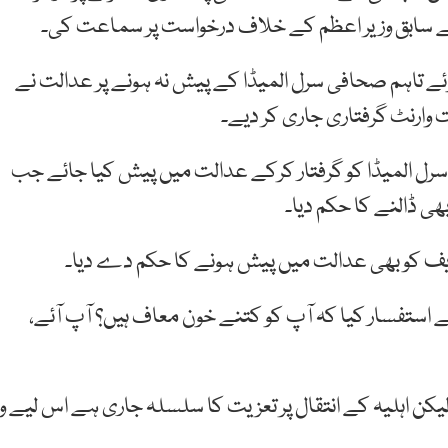
نے سابق وزیر اعظم کے خلاف درخواست پر سماعت کی۔
ے تاہم صحافی سرل المیڈا کے پیش نہ ہونے پر عدالت نے
 وارنٹ گرفتاری جاری کر دیے۔
 سرل المیڈا کو گرفتار کرکے عدالت میں پیش کیا جائے جب
ی ڈالنے کا حکم دیا۔
ز شریف کو بھی عدالت میں پیش ہونے کا حکم دے دیا۔
استفسار کیا کہ آپ کو کتنے خون معاف ہیں؟ آپ آئے،
 لیکن اہلیہ کے انتقال پر تعزیت کا سلسلہ جاری ہے اس لیے و