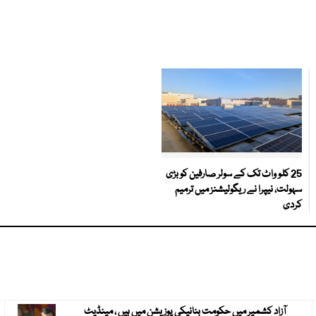
25 کلو واٹ تک کے سولر صارفین کو بڑی
سہولت، نیپرا نے ریگولیشنز میں ترمیم
کردی
آزاد کشمیر میں حکومت بنانیکی پوزیشن میں ہیں ، مینڈیٹ