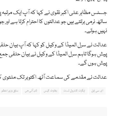
جسٹس مظاہر علی اکبر نقوی نے کہا کہ آپ ایک مرتبہ پ
ساتھ نرمی برتتے ہیں جو عدالتوں کا احترام کرتا ہے اور
نہیں ہوتے۔
عدالت نے سرل المیڈا کے وکیل کو کہا کہ آپ بیان حلف
پیش ہوگا تاہم سرل المیڈا کے وکیل نے بیان حلفی جمع
پیش ہوں گے۔
عدالت نے مقدمے کی سماعت آٹھ اکتوبر تک ملتوی ک
ای سی ایل
ایگزٹ کنٹرول لسٹ
بغاوت کیس
ڈی آئی جی
سابق وزیر اعظم