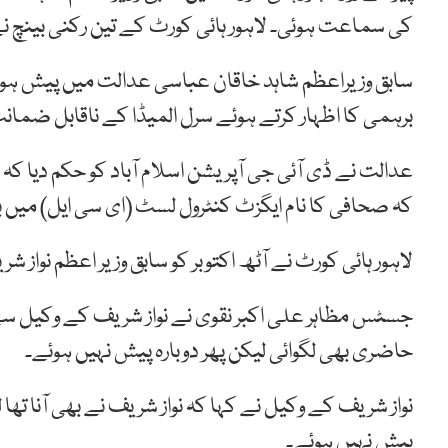
کی سماعت ہوئی۔ لاہور ہائی کورٹ کے تین رکنی بینچ 
سابق وزیراعظم شاہد خاقان عباسی عدالت میں پیش ہوئ
برہمی کا اظہار کرتے ہوئے سرل المیڈا کے ناقابل ضمانت
عدالت نے ڈی آئی جی آپریشن اسلام آباد کو حکم دیا کہ
کہ صحافی کا نام ایگزٹ کنٹرول لسٹ (ای سی ایل) میں بھ
لاہور ہائی کورٹ نے آٹھ اکتوبر کو سابق وزیر اعظم نوا
جسٹس مظاہر علی اکبر نقوی نے نواز شریف کے وکیل سے 
حاضری بھی لگوائی لیکن پھر دوبارہ پیش نہیں ہوئے۔
نواز شریف کے وکیل نے کہا کہ نواز شریف نے بھی آنا تھا
پیش نہیں ہوئے۔