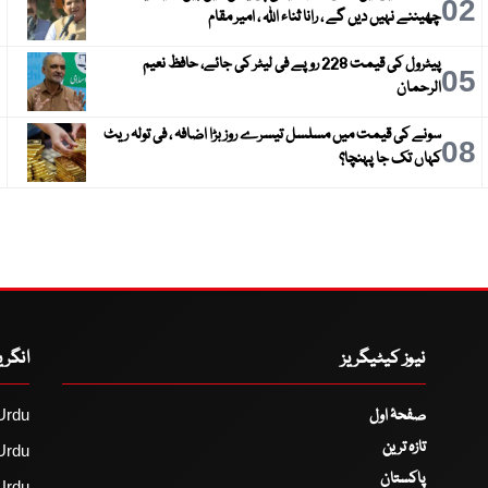
3
02
چھیننے نہیں دیں گے ، رانا ثناء اللہ ، امیر مقام
پیٹرول کی قیمت 228 روپے فی لیٹر کی جائے، حافظ نعیم
6
05
الرحمان
سونے کی قیمت میں مسلسل تیسرے روز بڑا اضافہ ، فی تولہ ریٹ
9
08
کہاں تک جا پہنچا؟
نیوز کیٹیگریز
انگر
صفحۂ اول
Urdu
تازہ ترین
Urdu
پاکستان
Urdu