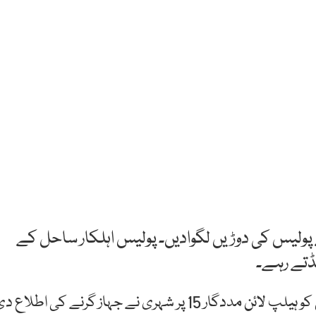
پولیس کی دوڑیں لگوادیں۔ پولیس اہلکار ساحل کے
نڈتے رہے۔
ہم نیوز کے مطابق ایس ایس پی ساؤتھ نے بتایا کہ پولیس کو ہیلپ لائن مددگار 15 پر شہری نے جہاز گرنے کی اطلاع