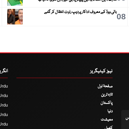
بالی ووڈ کے معروف اداکار پردیپ راوت انتقال کر گئے
9
08
نیوز کیٹیگریز
انگر
صفحۂ اول
Urdu
تازہ ترین
Urdu
پاکستان
Urdu
دنیا
Urdu
اس
معیشت
Urdu
کھیل