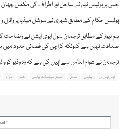
جس پر پولیس ٹیم نے ساحل اور اطرا ف کی مکمل چھان 
پولیس حکام کے مطابق شہری نے سوشل میڈیا پر وائرل ویڈیو دیکھ کر مد
ہم نیوز کے مطابق ترجمان سول ایوی ایشن نے وضاحت کرت
صداقت نہیں ہے کیونکہ کراچی کی فضائی حدود میں طیار
ترجمان نے عوام الناس سے اپیل کی ہے کہ وہ وڈیو کو وائ
ایس ایس پی
پولیس
ساحل
سینئر سپرنٹنڈنٹ پولیس
شہر
طیارہ