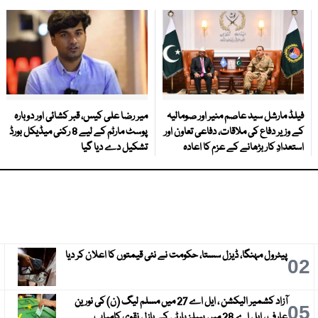
فیلڈ مارشل سید عاصم منیر اور صومالیہ
میر رضا علی کیس، قبر کشائی اور دوبارہ
کے وزیر دفاع کی ملاقات، دفاعی تعاون اور
پوسٹ مارٹم کے لیے 8 رکنی میڈیکل بورڈ
استعدادِ کار بڑھانے کے عزم کا اعادہ
تشکیل دے دیا گیا
پیٹرول مہنگا، ڈیزل سستا، حکومت نے نئی قیمتوں کا اعلان کر دیا
3
02
آزاد کشمیر الیکشن ، ایل اے 27 میں مسلم لیگ (ن) کی نورین
6
05
عارف ، ایل اے 28 میں پیپلز پارٹی کے بازل نقوی کامیاب