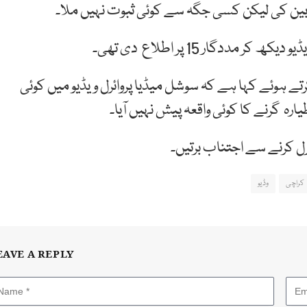
بین کی لیکن کسی جگہ سے کوئی ثبوت نہیں ملا۔
دگار 15 پر اطلاع دی تھی۔
ے ہوئے کہا ہے کہ سوشل میڈیا پروائرل ویڈیو میں کوئی
ہ گرنے کا کوئی واقعہ پیش نہیں آیا۔
رل کرنے سے اجتناب برتیں۔
کراچی
وڈیو
EAVE A REPLY