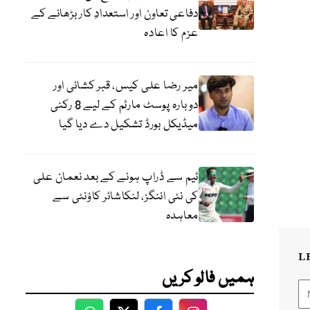
دفاعی تعاون اور استعدادِ کار بڑھانے کے
عزم کا اعادہ
میر رضا علی کیس، قبر کشائی اور
دوبارہ پوسٹ مارٹم کے لیے 8 رکنی
میڈیکل بورڈ تشکیل دے دیا گیا
ٹیم سے ڈراپ ہونے کے بعد نعمان علی
کی نئی اننگز، لنکاشائر کاؤنٹی سے
معاہدہ
L
ہمیں فالو کریں