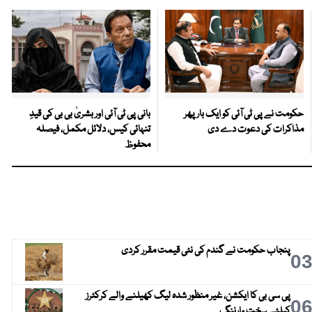
حکومت نے پی ٹی آئی کو ایک بارپھر
بانی پی ٹی آئی اور بشریٰ بی بی کی قیدِ
مذاکرات کی دعوت دے دی
تنہائی کیس، دلائل مکمل، فیصلہ
محفوظ
پنجاب حکومت نے گندم کی نئی قیمت مقرر کردی
0
پی سی بی کا ایکشن، غیر منظور شدہ لیگ کھیلنے والے کرکٹرز
0
کیلئے سخت وارننگ