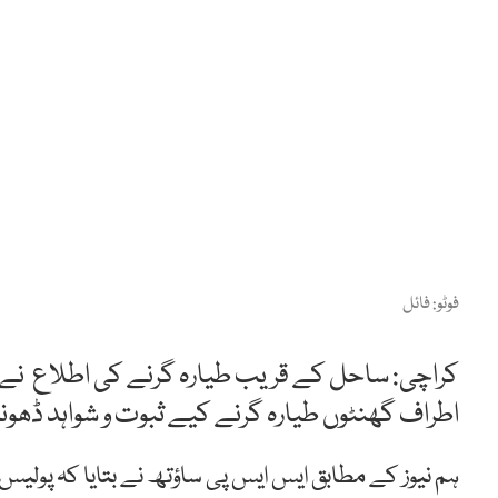
فوٹو: فائل
کراچی: ساحل کے قریب طیارہ گرنے کی اطلاع نے 
اطراف گھنٹوں طیارہ گرنے کیے ثبوت و شواہد ڈھو