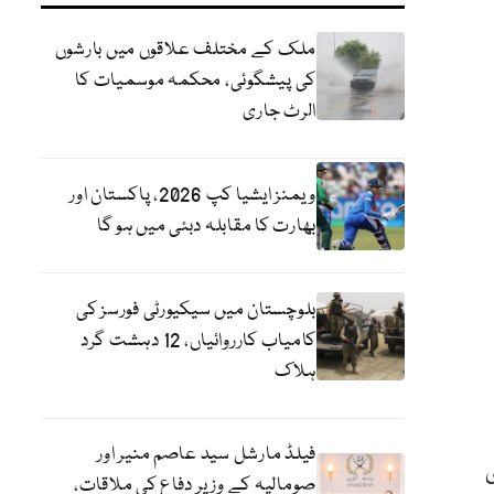
ملک کے مختلف علاقوں میں بارشوں
کی پیشگوئی، محکمہ موسمیات کا
الرٹ جاری
ویمنز ایشیا کپ 2026، پاکستان اور
بھارت کا مقابلہ دبئی میں ہو گا
بلوچستان میں سیکیورٹی فورسز کی
کامیاب کارروائیاں، 12 دہشت گرد
ہلاک
فیلڈ مارشل سید عاصم منیر اور
 دی
صومالیہ کے وزیر دفاع کی ملاقات،