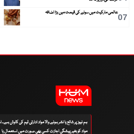
عالمی مارکیٹ میں سونے کی قیمت میں بڑا اضافہ
07
ہم نیوز پر شائع یا نشر ہونے والا مواد ادارتی ٹیم کی کاوش ہے۔ 
مواد کو بغیر پیشگی اجازت کسی بھی صورت میں استعمال یا