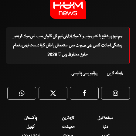
ہم نیوز پر شائع یا نشر ہونے والا مواد ادارتی ٹیم کی کاوش ہے۔ اس مواد کو بغیر
پیشگی اجازت کسی بھی صورت میں استعمال یا نقل کرنا درست نہیں۔ تمام
حقوق محفوظ ہیں © 2026
رابطہ کریں
پرائیویسی پالیسی
WhatsApp
Twitter
Facebook
Faceboo
صفحۂ اول
تازہ ترین
پاکستان
دنیا
معیشت
کھیل
تعلیم
صحت
انٹرٹینمنٹ