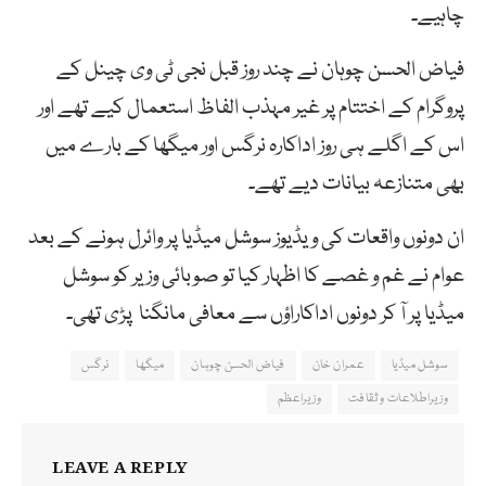
چاہیے۔
فیاض الحسن چوہان نے چند روز قبل نجی ٹی وی چینل کے
پروگرام کے اختتام پر غیر مہذب الفاظ استعمال کیے تھے اور
اس کے اگلے ہی روز اداکارہ نرگس اور میگھا کے بارے میں
بھی متنازعہ بیانات دیے تھے۔
ان دونوں واقعات کی ویڈیوز سوشل میڈیا پر وائرل ہونے کے بعد
عوام نے غم و غصے کا اظہار کیا تو صوبائی وزیر کو سوشل
میڈیا پر آ کر دونوں اداکاراؤں سے معافی مانگنا پڑی تھی۔
سوشل میڈیا
عمران خان
فیاض الحسن چوہان
میگھا
نرگس
وزیراطلاعات و ثقافت
وزیراعظم
LEAVE A REPLY