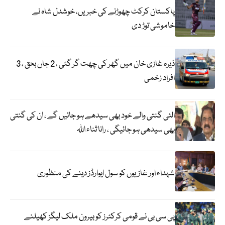
پاکستان کرکٹ چھوڑنے کی خبریں، خوشدل شاہ نے
خاموشی توڑ دی
ڈیرہ غازی خان میں گھر کی چھت گر گئی ، 2 جاں بحق ، 3
افراد زخمی
الٹی گنتی والے خود بھی سیدھے ہو جائیں گے ، ان کی گنتی
بھی سیدھی ہو جائیگی ، رانا ثناء اللہ
شہداء اور غازیوں کو سول ایوارڈز دینے کی منظوری
پی سی بی نے قومی کرکٹرز کو بیرون ملک لیگز کھیلنے