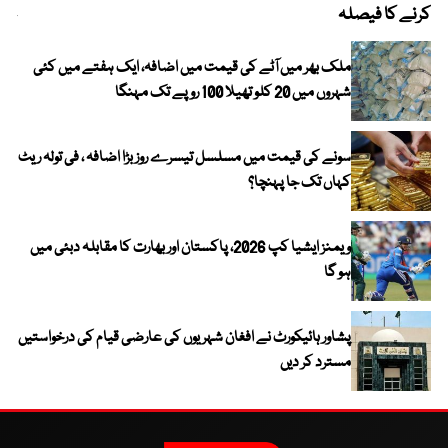
کرنے کا فیصلہ
چھی
ملک بھر میں آٹے کی قیمت میں اضافہ، ایک ہفتے میں کئی
شہروں میں 20 کلو تھیلا 100 روپے تک مہنگا
سونے کی قیمت میں مسلسل تیسرے روز بڑا اضافہ ، فی تولہ ریٹ
کہاں تک جا پہنچا؟
ویمنز ایشیا کپ 2026، پاکستان اور بھارت کا مقابلہ دبئی میں
ہو گا
پشاور ہائیکورٹ نے افغان شہریوں کی عارضی قیام کی درخواستیں
مسترد کر دیں