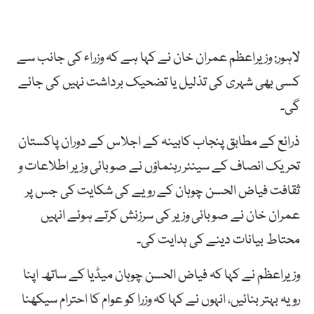
لاہور: وزیراعظم عمران خان نے کہا ہے کہ وزراء کی جانب سے
کسی بھی شہری کی تذلیل یا تضحیک برداشت نہیں کی جائے
گی۔
ذرائع کے مطابق پنجاب کابینہ کے اجلاس کے دوران پاکستان
تحریک انصاف کے سینئر رہنماؤں نے صوبائی وزیر اطلاعات و
ثقافت فیاض الحسن چوہان کے رویے کی شکایت کی جس پر
عمران خان نے صوبائی وزیر کی سرزنش کرتے ہوئے انہیں
محتاط بیانات دینے کی ہدایت کی۔
وزیراعظم نے کہا کہ فیاض الحسن چوہان میڈیا کے ساتھ اپنا
رویہ بہتر بنائیں، انہوں نے کہا کہ وزرا کو عوام کا احترام سیکھنا