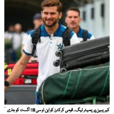
کیریبین پریمیئر لیگ ، قومی کرکٹرز کو این او سی 19 اگست کو جاری
آز