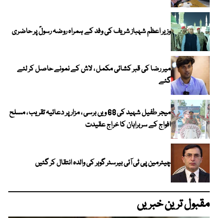
وزیر اعظم شہباز شریف کی وفد کے ہمراہ روضہ رسولؐ پر حاضری
میر رضا کی قبر کشائی مکمل ، لاش کے نمونے حاصل کر لئے
گئے
میجر طفیل شہید کی 68 ویں برسی ، مزار پر دعائیہ تقریب ، مسلح
افواج کے سربراہان کا خراج عقیدت
چیئرمین پی ٹی آئی بیرسٹر گوہر کی والدہ انتقال کر گئیں
مقبول ترین خبریں