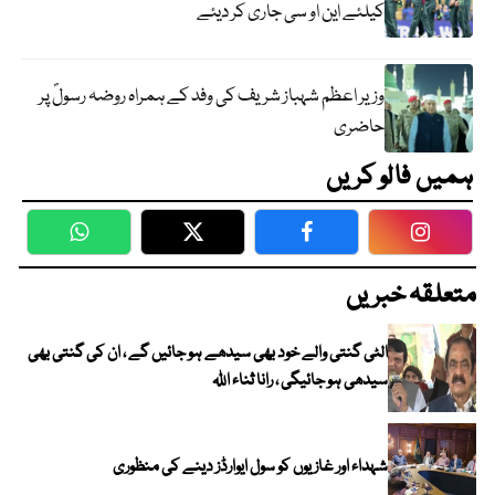
کیلئے این او سی جاری کر دیئے
وزیر اعظم شہباز شریف کی وفد کے ہمراہ روضہ رسولؐ پر
حاضری
ہمیں فالو کریں
WhatsApp
Twitter
Facebook
Faceboo
متعلقہ خبریں
الٹی گنتی والے خود بھی سیدھے ہو جائیں گے ، ان کی گنتی بھی
سیدھی ہو جائیگی ، رانا ثناء اللہ
شہداء اور غازیوں کو سول ایوارڈز دینے کی منظوری