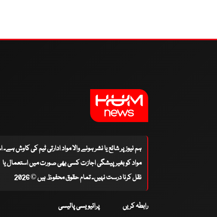
ہم نیوز پر شائع یا نشر ہونے والا مواد ادارتی ٹیم کی کاوش ہے۔ 
مواد کو بغیر پیشگی اجازت کسی بھی صورت میں استعمال یا
نقل کرنا درست نہیں۔ تمام حقوق محفوظ ہیں © 2026
رابطہ کریں
پرائیویسی پالیسی