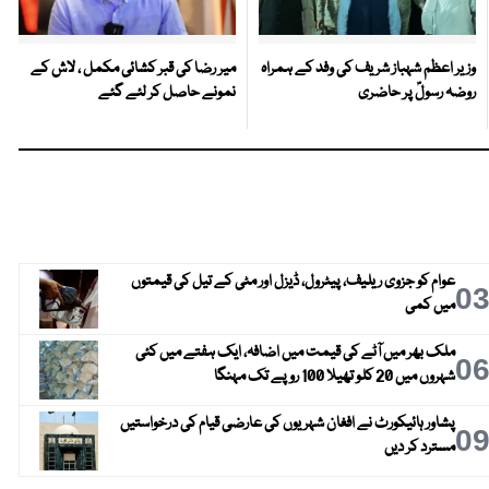
وزیر اعظم شہباز شریف کی وفد کے ہمراہ
میر رضا کی قبر کشائی مکمل ، لاش کے
روضہ رسولؐ پر حاضری
نمونے حاصل کر لئے گئے
عوام کو جزوی ریلیف، پیٹرول، ڈیزل اور مٹی کے تیل کی قیمتوں
0
میں کمی
ملک بھر میں آٹے کی قیمت میں اضافہ، ایک ہفتے میں کئی
0
شہروں میں 20 کلو تھیلا 100 روپے تک مہنگا
پشاور ہائیکورٹ نے افغان شہریوں کی عارضی قیام کی درخواستیں
0
مسترد کر دیں