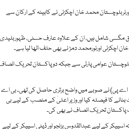
 حلف اٹھا لیا، گورنربلوچستان محمد خان اچکزئی نے کابینہ کے ارکان سے
ارق مگسی شامل ہیں، ان کے علاوہ ‏عارف حسنی، ظہوربلیدی،
خان اچکزئی اورنورمحمد دمڑ نے بھی حلف اٹھا لیا ہے۔
ہ میں شامل اراکین میں سے 7 کا تعلق بلوچستان عوامی پارٹی سے جبکہ دو پاکستان تحریک انصاف
 (بی اے پی) نے صوبے میں واضح برتری حاصل کی تھی۔ بی اے
انے کا فیصلہ کیا اور وزیر اعلیٰ کے منصب کے لیے بی
 پاکستان تحریک انصاف نے بھی کی۔
اسپیکر کے لیے عبدالقدوس بزنجو اور ڈپٹی اسپیکر کے لیے