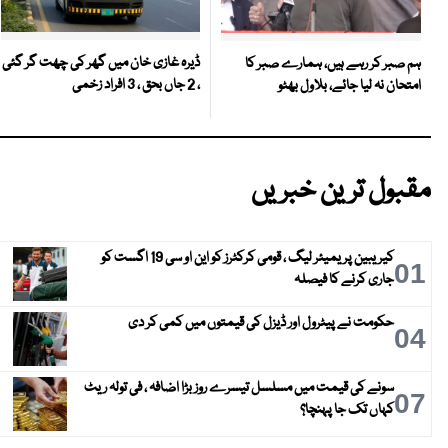
ڈیرہ غازی خان میں گھر کی چھت گر گئی
ہم صبر کر رہے ہیں، ہمارے صبر کا
، 2 جاں بحق ، 3 افراد زخمی
امتحان نہ لیا جائے، بلاول بھٹو
مقبول ترین خبریں
کیریبین پریمیئر لیگ ، قومی کرکٹرز کو این او سی 19 اگست کو
01
جاری کرنے کا فیصلہ
حکومت نے پیٹرول اور ڈیزل کی قیمتوں میں کمی کر دی
04
سونے کی قیمت میں مسلسل تیسرے روز بڑا اضافہ ، فی تولہ ریٹ
07
کہاں تک جا پہنچا؟