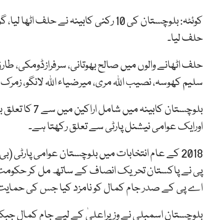
‏کوئٹہ: بلوچستان کی 10 رکنی کابینہ نے
حلف لیا۔
حلف اٹھانے والوں میں صالح بھوتانی، سرفرازڈومکی، ط
سلیم کھوسہ، نصیب اللہ مری، میرضیاء اللہ لانگو، زمرک 
بلوچستان کابین
اورایک عوامی نیشنل پارٹی سے تعلق رکھتا ہے۔
2018 کے عام انتخابات میں بلوچستان عوامی پارٹی
پی نے پاکستان تحریک انصاف کے ساتھ مل کر حکومت بن
اے پی کے صدر جام کمال کو نامزد کیا جس کی حمایت
بلوچستان اسمبلی نے وزیراعلیٰ کے لیے جام کمال جبکہ 