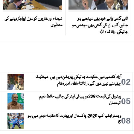
الٹی گنتی والے خود بھی سیدھے ہو
شہداء اور غازیوں کو سول ایوارڈز دینے کی
جائیں گے ، ان کی گنتی بھی سیدھی ہو
منظوری
جائیگی ، رانا ثناء اللہ
آزاد کشمیر میں حکومت بنانیکی پوزیشن میں ہیں ، مینڈیٹ
3
02
چھیننے نہیں دیں گے ، رانا ثناء اللہ ، امیر مقام
پیٹرول کی قیمت 228 روپے فی لیٹر کی جائے، حافظ نعیم
6
05
الرحمان
ویمنز ایشیا کپ 2026، پاکستان اور بھارت کا مقابلہ دبئی میں ہو
9
08
گا