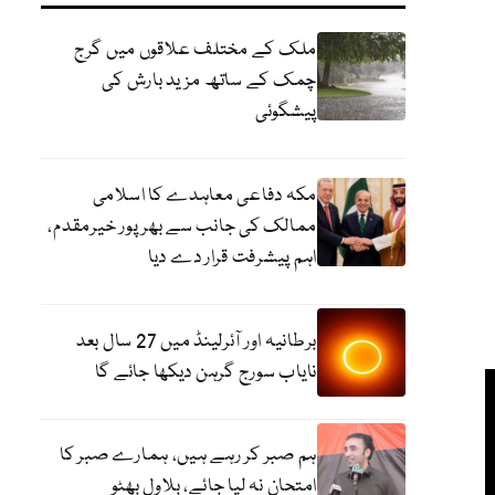
ملک کے مختلف علاقوں میں گرج
چمک کے ساتھ مزید بارش کی
پیشگوئی
مکہ دفاعی معاہدے کا اسلامی
ممالک کی جانب سے بھرپور خیرمقدم،
اہم پیشرفت قرار دے دیا
برطانیہ اور آئرلینڈ میں 27 سال بعد
نایاب سورج گرہن دیکھا جائے گا
ہم صبر کر رہے ہیں، ہمارے صبر کا
امتحان نہ لیا جائے، بلاول بھٹو