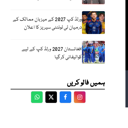
ورلڈ کپ 2027 کے میزبان ممالک کے
درمیان ٹی ٹوئنٹی سیریز کا اعلان
افغانستان 2027 ورلڈ کپ کے لیے
کوالیفائی کرگیا
ہمیں فالو کریں
WhatsApp
Twitter
Facebook
Facebook