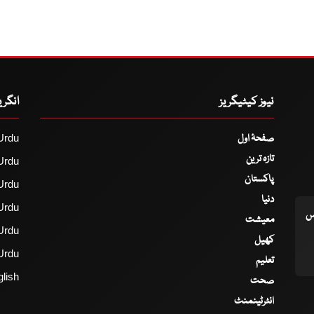
نیوز کیٹیگریز
انگر
صفحۂ اول
Urdu
تازہ ترین
Urdu
پاکستان
Urdu
دنیا
Urdu
اس
معیشت
Urdu
کھیل
Urdu
تعلیم
lish
صحت
انٹرٹینمنٹ