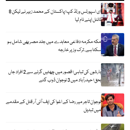
ای اسپورٹس ورلڈ کپ؛ پاکستان کے محمد زبیر نے ٹیکن 8
ٹائٹل اپنے نام لیا
مکہ مکرمہ دفاعی معاہدے میں جلد مصر بھی شامل ہو
سکتا ہے، ترک وزیر خارجہ
بارشوں کی تباہی؛ قصور میں چھتیں گرنے سے 2 افراد جاں
بحق؛ حیدرآباد میں 3 نوجوان ڈوب گئے
نوجوان تاجر میر رضا کے اغوا کی ایف آئی آر قتل کے مقدمے
میں تبدیل