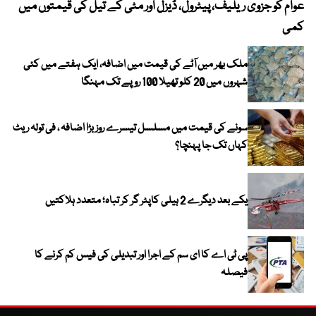
عوام کو جزوی ریلیف، پیٹرول، ڈیزل اور مٹی کے تیل کی قیمتوں میں
4 روز میں سونے کی قیمت میں بڑا اضافہ
کمی
ملک بھر میں آٹے کی قیمت میں اضافہ، ایک ہفتے میں کئی
شہروں میں 20 کلو تھیلا 100 روپے تک مہنگا
سونے کی قیمت میں مسلسل تیسرے روز بڑا اضافہ ، فی تولہ ریٹ
کہاں تک جا پہنچا؟
یکے بعد دیگرے 2 ہیلی کاپٹر گر کر تباہ؛ متعدد ہلاکتیں
پی ٹی اے کا ای سم کے اجرا اور تبدیلی کی فیس کم کرنے کا
فیصلہ