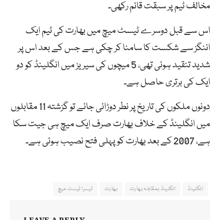
مخالف ٹیم پر سبقت قائم رکھی۔
اس سے قبل دوسرے ٹیسٹ میچ میں بھارت کی ٹیم ایک
اننگز سے شکست کا سامنا کر چکی ہے جس کے بعد اس پر
شدید تنقید ہوئی تھی، 5 میچوں کی سیریز میں انگلینڈ کو دو
ایک کی برتری حاصل ہے۔
دونوں ملکوں کی تاریخ پر نطر دوڑائی جائے تو گزشتہ 11 مقابلوں
میں انگلینڈ کے خلاف بھارت صرف ایک میچ ہی جیت سکا
ہے، 2007 کے بعد بھارت کو پہلی فتح نصیب ہوئی ہے۔
انگلینڈ
انگلینڈ بمقابلہ بھارت
بھارت
تیسرا ٹیسٹ میچ