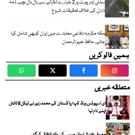
سڈنی ایئرپورٹ پر 2 طیارے ٹکرانے سے بال بال بچے، ذمہ
داران کے خلاف تحقیقات شروع
مکہ مکرمہ دفاعی معاہدے میں ایران کو بھی شامل کیا
جائے، حافظ نعیم الرحمان
ہمیں فالو کریں
WhatsApp
Twitter
Facebook
Faceboo
متعلقہ خبریں
ای اسپورٹس ورلڈ کپ؛ پاکستان کے محمد زبیر نے ٹیکن 8 ٹائٹل
اپنے نام لیا
معروف فٹبالر لیونل میسی کے والد انتقال کر گئے