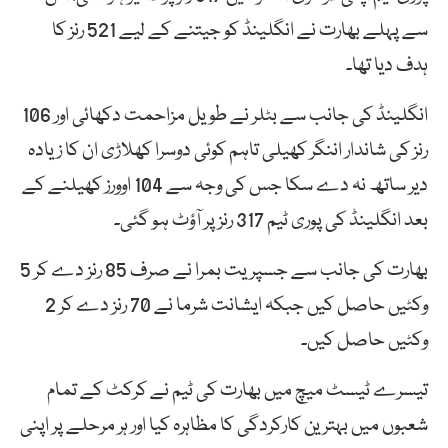
سے پہلے بھارت نے انگلینڈ کو جیتنے کے لیے 521 رنز کا
ہدف دیا تھا۔
انگلینڈ کی جانب سے بٹلر نے طویل مزاحمت دکھائی اور 106
رنز کی شاندار اننگر کھیلی تاہم کوئی دوسرا کھلاڑی ان کا زیادہ
دیر ساتھ نہ دے سکا جس کی وجہ سے 104 اوورز کھیلنے کے
بعد انگلینڈ کی پوری ٹیم 317 رنز پر آؤٹ ہو گئی۔
بھارت کی جانب سے جسپریت بمرا نے صرف 85 رنز دے کر 5
وکٹیں حاصل کیں جبکہ ایشانت شرما نے 70 رنز دے کر 2
وکٹیں حاصل کیں۔
تیسرے ٹیسٹ میچ میں بھارت کی ٹیم نے کرکٹ کے تمام
شعبوں میں بہترین کارکردگی کا مظاہرہ کیا اور ہر مرحلے پر اپنی