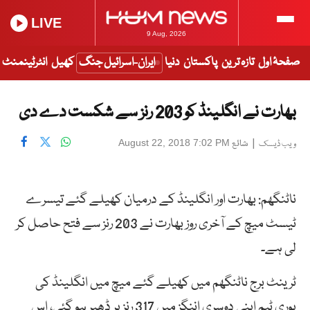
LIVE
9 Aug, 2026
صفحۂ اول
تازہ ترین
پاکستان
دنیا
ایران-اسرائیل جنگ
کھیل
انٹرٹینمنٹ
بھارت نے انگلینڈ کو 203 رنز سے شکست دے دی
|
شائع
August 22, 2018 7:02 PM
ویب ڈیسک
ناٹنگھم: بھارت اور انگلینڈ کے درمیان کھیلے گئے تیسرے
ٹیسٹ میچ کے آخری روز بھارت نے 203 رنز سے فتح حاصل کر
لی ہے۔
ٹرینٹ برج ناٹنگھم میں کھیلے گئے میچ میں انگلینڈ کی
پوری ٹیم اپنی دوسری اننگز میں 317 رنز پر ڈھیر ہو گئی، اس