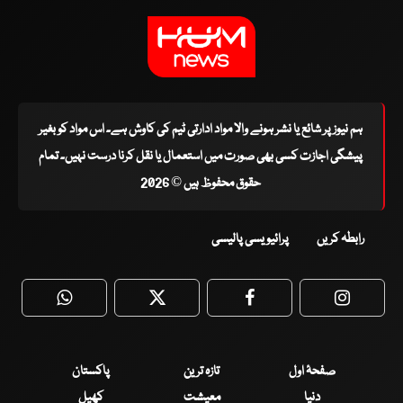
ہم نیوز پر شائع یا نشر ہونے والا مواد ادارتی ٹیم کی کاوش ہے۔ اس مواد کو بغیر
پیشگی اجازت کسی بھی صورت میں استعمال یا نقل کرنا درست نہیں۔ تمام
حقوق محفوظ ہیں © 2026
رابطہ کریں
پرائیویسی پالیسی
WhatsApp
Twitter
Facebook
Faceboo
صفحۂ اول
تازہ ترین
پاکستان
دنیا
معیشت
کھیل