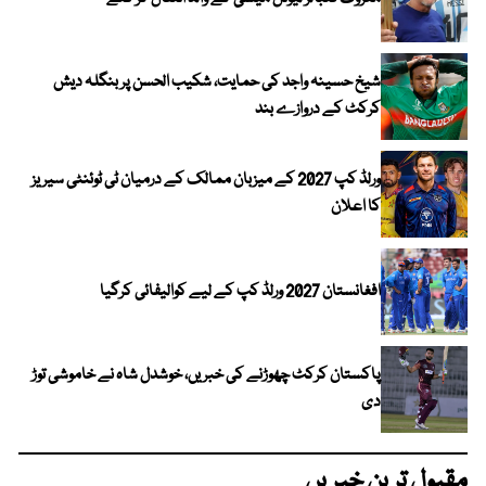
شیخ حسینہ واجد کی حمایت، شکیب الحسن پر بنگلہ دیش
کرکٹ کے دروازے بند
ورلڈ کپ 2027 کے میزبان ممالک کے درمیان ٹی ٹوئنٹی سیریز
کا اعلان
افغانستان 2027 ورلڈ کپ کے لیے کوالیفائی کرگیا
پاکستان کرکٹ چھوڑنے کی خبریں، خوشدل شاہ نے خاموشی توڑ
دی
مقبول ترین خبریں