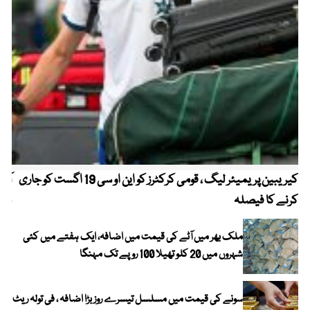
کیریبین پریمیئر لیگ ، قومی کرکٹرز کو این او سی 19 اگست کو جاری
آز
کرنے کا فیصلہ
چھی
ملک بھر میں آٹے کی قیمت میں اضافہ، ایک ہفتے میں کئی
شہروں میں 20 کلو تھیلا 100 روپے تک مہنگا
سونے کی قیمت میں مسلسل تیسرے روز بڑا اضافہ ، فی تولہ ریٹ