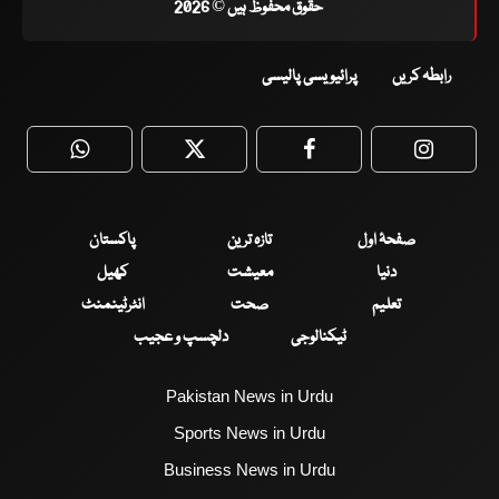
حقوق محفوظ ہیں © 2026
رابطہ کریں
پرائیویسی پالیسی
WhatsApp
Twitter
Facebook
Faceboo
صفحۂ اول
تازہ ترین
پاکستان
دنیا
معیشت
کھیل
تعلیم
صحت
انٹرٹینمنٹ
ٹیکنالوجی
دلچسپ و عجیب
Pakistan News in Urdu
Sports News in Urdu
Business News in Urdu