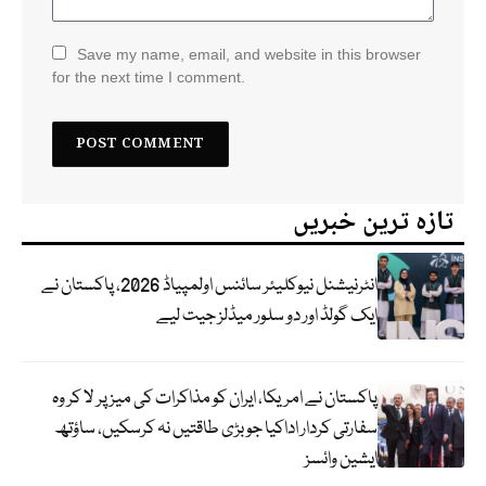
Save my name, email, and website in this browser
for the next time I comment.
تازہ ترین خبریں
انٹرنیشنل نیوکلیئر سائنس اولمپیاڈ 2026، پاکستان نے
ایک گولڈ اور دو سلور میڈلز جیت لیے
پاکستان نے امریکا، ایران کو مذاکرات کی میز پر لا کر وہ
سفارتی کردار اداکیا جو بڑی طاقتیں نہ کرسکیں، ساؤتھ
ایشین وائسز