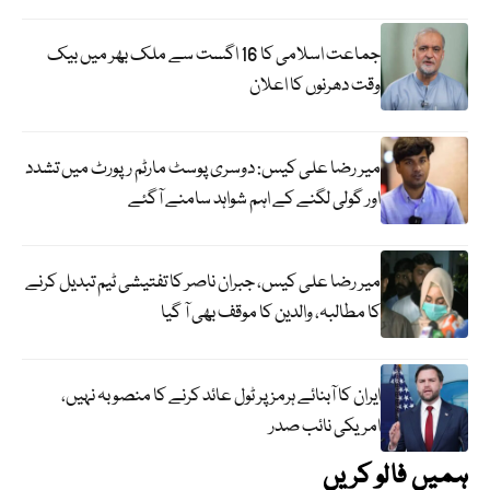
جماعت اسلامی کا 16 اگست سے ملک بھر میں بیک
وقت دھرنوں کا اعلان
میر رضا علی کیس: دوسری پوسٹ مارٹم رپورٹ میں تشدد
اور گولی لگنے کے اہم شواہد سامنے آگئے
میر رضا علی کیس، جبران ناصر کا تفتیشی ٹیم تبدیل کرنے
کا مطالبہ، والدین کا موقف بھی آ گیا
ایران کا آبنائے ہرمز پر ٹول عائد کرنے کا منصوبہ نہیں،
امریکی نائب صدر
ہمیں فالو کریں