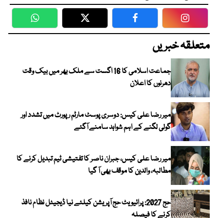
WhatsApp
Twitter
Facebook
Faceboo
متعلقہ خبریں
جماعت اسلامی کا 16 اگست سے ملک بھر میں بیک وقت
دھرنوں کا اعلان
میر رضا علی کیس: دوسری پوسٹ مارٹم رپورٹ میں تشدد اور
گولی لگنے کے اہم شواہد سامنے آگئے
میر رضا علی کیس، جبران ناصر کا تفتیشی ٹیم تبدیل کرنے کا
مطالبہ، والدین کا موقف بھی آ گیا
حج 2027: پرائیویٹ حج آپریشن کیلئے نیا ڈیجیٹل نظام نافذ
کرنے کا فیصلہ