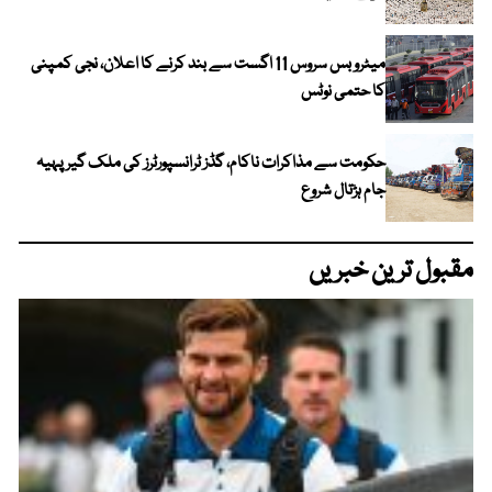
میٹرو بس سروس 11 اگست سے بند کرنے کا اعلان، نجی کمپنی
کا حتمی نوٹس
حکومت سے مذاکرات ناکام، گڈز ٹرانسپورٹرز کی ملک گیر پہیہ
جام ہڑتال شروع
مقبول ترین خبریں