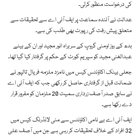
کی درخواست منظور کرلی۔
عدالت نے آئندہ سماعت پر ایف آئی اے سے تحقیقات سے
متعلق پیش رفت کی رپورٹ بھی طلب کی ہے۔
بدھ کے روز اومنی گروپ کے سربراہ انور مجید اور ان کے بیٹے
عبدالغنی مجید کو سپریم کورٹ کے حکم پر گرفتار کیا گیا تھا۔
جعلی بینک اکاؤنٹس کیس میں نامزد ملزمہ فریال تالپور نے
ضمانت قبل از گرفتاری حاصل کر رکھی جب کہ ایف آئی اے
نے سابق صدر آصف زرداری سمیت 20 ملزمان کو مفرور قرار
دے رکھا ہے۔
ایف آئی اے بے نامی اکاؤنٹس سے منی لانڈرنگ کیس میں
32 افراد کے خلاف تحقیقات کر رہی ہے جن میں آصف علی