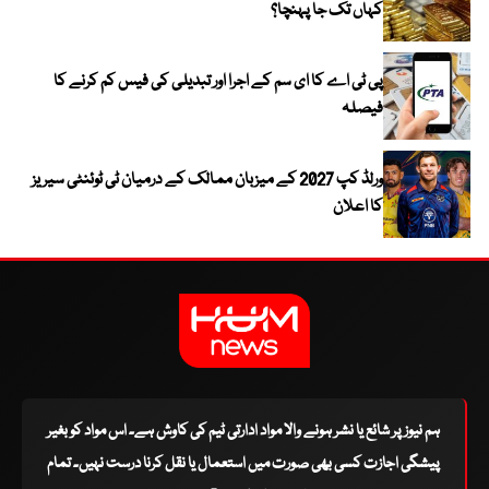
کہاں تک جا پہنچا؟
پی ٹی اے کا ای سم کے اجرا اور تبدیلی کی فیس کم کرنے کا
فیصلہ
ورلڈ کپ 2027 کے میزبان ممالک کے درمیان ٹی ٹوئنٹی سیریز
کا اعلان
ہم نیوز پر شائع یا نشر ہونے والا مواد ادارتی ٹیم کی کاوش ہے۔ اس مواد کو بغیر
پیشگی اجازت کسی بھی صورت میں استعمال یا نقل کرنا درست نہیں۔ تمام