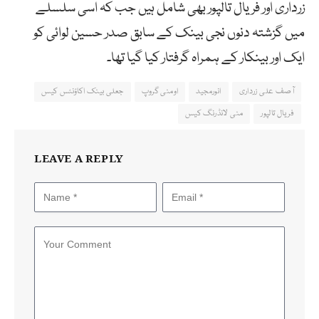
زرداری اور فریال تالپور بھی شامل ہیں جب کہ اسی سلسلے
میں گزشتہ دنوں نجی بینک کے سابق صدر حسین لوائی کو
ایک اور بینکار کے ہمراہ گرفتار کیا گیا تھا۔
آصف علی زرداری
انورمجید
اومنی گروپ
جعلی بینک اکاؤنٹس کیس
فریال تالپور
منی لانڈرنگ کیس
LEAVE A REPLY