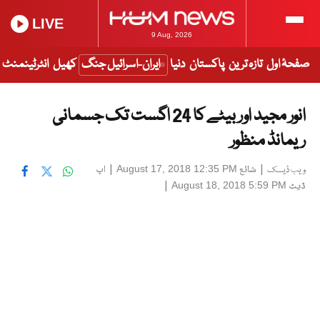
LIVE
9 Aug, 2026
صفحۂ اول
تازہ ترین
پاکستان
دنیا
ایران-اسرائیل جنگ
کھیل
انٹرٹینمنٹ
انور مجید اور بیٹے کا 24 اگست تک جسمانی
ریمانڈ منظور
|
شائع
|
اپ
August 17, 2018 12:35 PM
ویب ڈیسک
ڈیٹ
|
August 18, 2018 5:59 PM