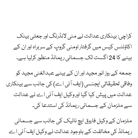
کراچی: بینکاری عدالت نے منی لانڈرنگ اور جعلی بینک
اکاؤنٹس کیس میں گرفتار اومنی گروپ کے سربراہ اور ان کے
بیٹے کا 24 اگست تک جسمانی ریمانڈ منظور کرلیا ہے۔
جمعہ کے روز انور مجید اور ان کے بیٹے عبدالغنی مجید کو
وفاقی تحقیقاتی ایجنسی (ایف آئی اے) کی جانب سے بینکاری
عدالت میں پیش کیا گیا اور وکیل ایف آئی اے نے عدالت
سے ملزمان کے جسمانی ریمانڈ کی استدعا کی۔
ملزمان کے وکیل فاروق ایچ نائیک کی جانب سے جسمانی
ریمانڈ کی مخالفت کے باوجود عدالت نے وکیل ایف آئی اے