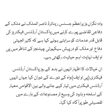
واہ: نگراں وزیراعظم جسٹس ریٹائرڈ ناصر الملک نے ملک کے
دفاعی تقاضے پورے کرنے میں پاکستان آرڈننس فیکٹریز کی
قابل قدر خدمات کو سراہتے ہوئے کہا ہے کہ کثیر الجہتی
دفاع اور ملک کو درپیش سیکیورٹی چیلنجز کے تناظر میں پی
او ایف نہایت اہم حیثیت رکھتی ہے۔
ان خیالات کا اظہار انہوں نے بدھ کے روز پاکستان آرڈننس
فیکٹری (پی او ایف) واہ کے دورے کے دوران کیا جہاں انہیں
آرڈننس فیکٹری میں تیار کیے جانے والے بین الاقوامی معیار
کے اسلحہ و بارود کی وسیع تر مصنوعات کے بارے میں
تفصیلی طور پرآگاہ کیا گیا۔