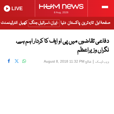
LIVE
8 Aug, 2026
صفحۂ اول
تازہ ترین
پاکستان
دنیا
ایران-اسرائیل جنگ
کھیل
انٹرٹینمنٹ
دفاعی تقاضوں میں پی او ایف کا کردار اہم ہے،
نگراں وزیراعظم
|
شائع
August 8, 2018 11:32 PM
ویب ڈیسک