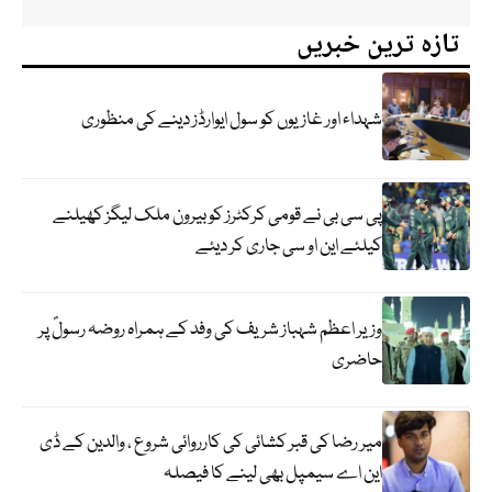
تازہ ترین خبریں
شہداء اور غازیوں کو سول ایوارڈز دینے کی منظوری
پی سی بی نے قومی کرکٹرز کو بیرون ملک لیگز کھیلنے
کیلئے این او سی جاری کر دیئے
وزیر اعظم شہباز شریف کی وفد کے ہمراہ روضہ رسولؐ پر
حاضری
میر رضا کی قبر کشائی کی کارروائی شروع ، والدین کے ڈی
این اے سیمپل بھی لینے کا فیصلہ