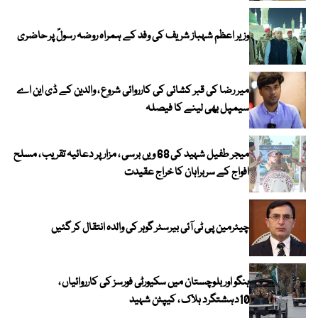
وزیر اعظم شہباز شریف کی وفد کے ہمراہ روضہ رسولؐ پر حاضری
میر رضا کی قبر کشائی کی کارروائی شروع ، والدین کے ڈی این اے
سیمپل بھی لینے کا فیصلہ
میجر طفیل شہید کی 68 ویں برسی ، مزار پر دعائیہ تقریب ، مسلح
افواج کے سربراہان کا خراج عقیدت
چیئرمین پی ٹی آئی بیرسٹر گوہر کی والدہ انتقال کر گئیں
ہنگو اور بلوچستان میں سکیورٹی فورسز کی کارروائیاں ،
10دہشتگرد ہلاک ، کیپٹن شہید