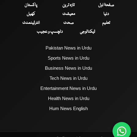
صفحۂ اول
تازہ ترین
پاکستان
دنیا
معیشت
کھیل
تعلیم
صحت
انٹرٹینمنٹ
ٹیکنالوجی
دلچسپ و عجیب
Pakistan News in Urdu
Sports News in Urdu
Business News in Urdu
Tech News in Urdu
Entertainment News in Urdu
Health News in Urdu
Hum News English