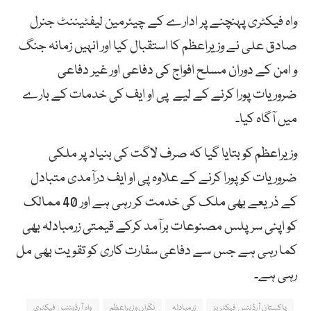
واہ فیکٹری پہنچنے پر ادارے کے چیئرمین لیفٹیننٹ جنرل
صادق علی نے وزیراعظم کا استقبال کیا اور انہیں زمانہ جنگ
و امن کے دوران مسلح افواج کی دفاعی اور غیر دفاعی
ضروریات پورا کرنے کے لیے پی او ایف کی خدمات کے بارے
میں آگاہ کیا۔
وزیراعظم کو بتایا گیا کہ صرف لاگت کی بنیاد پر ملکی
ضروریات کو پورا کرنے کے علاوہ پی او ایف درآمدی متبادل
کے ذریعے بھی ملک کی خدمت کر رہی ہے اور 40 ممالک
کو اپنی سرپلس مصنوعات برآمد کرکے قیمتی زرمبادلہ بھی
کما رہی ہے جس سے دفاعی سفارت کاری کو تقویت بھی مل
رہی ہے۔
پاکستان آرڈننس فیکٹریز
زرمبادلہ
نگراں وزیراعظم
واہ آرڈیننس فیکٹری