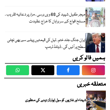
میجر طفیل شہید کی 68 ویں برسی ، مزار پر دعائیہ تقریب ،
مسلح افواج کے سربراہان کا خراج عقیدت
ایران جنگ جلد ختم ، تیل کی قیمتیں پہلے سے بھی نچلی
سطح پر آئیں گی ، ڈونلڈ ٹرمپ
ہمیں فالو کریں
WhatsApp
Twitter
Facebook
Faceboo
متعلقہ خبریں
شہداء اور غازیوں کو سول ایوارڈز دینے کی منظوری