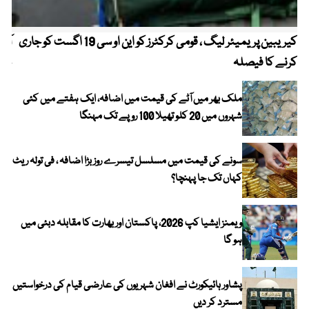
کیریبین پریمیئر لیگ ، قومی کرکٹرز کو این او سی 19 اگست کو جاری
آز
کرنے کا فیصلہ
چھی
ملک بھر میں آٹے کی قیمت میں اضافہ، ایک ہفتے میں کئی
شہروں میں 20 کلو تھیلا 100 روپے تک مہنگا
سونے کی قیمت میں مسلسل تیسرے روز بڑا اضافہ ، فی تولہ ریٹ
کہاں تک جا پہنچا؟
ویمنز ایشیا کپ 2026، پاکستان اور بھارت کا مقابلہ دبئی میں
ہو گا
پشاور ہائیکورٹ نے افغان شہریوں کی عارضی قیام کی درخواستیں
مسترد کر دیں