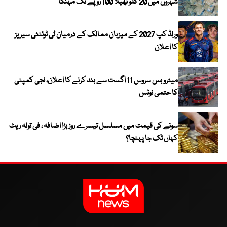
شہروں میں 20 کلو تھیلا 100 روپے تک مہنگا
ورلڈ کپ 2027 کے میزبان ممالک کے درمیان ٹی ٹوئنٹی سیریز
کا اعلان
میٹرو بس سروس 11 اگست سے بند کرنے کا اعلان، نجی کمپنی
کا حتمی نوٹس
سونے کی قیمت میں مسلسل تیسرے روز بڑا اضافہ ، فی تولہ ریٹ
کہاں تک جا پہنچا؟