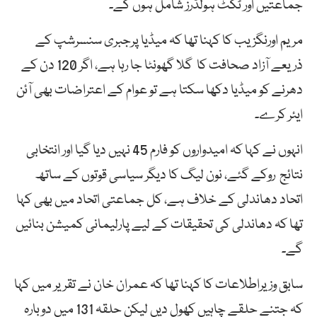
جماعتیں اور ٹکٹ ہولڈرز شامل ہوں گے۔
مریم اورنگزیب کا کہنا تھا کہ میڈیا پرجبری سنسرشپ کے
ذریعے آزاد صحافت کا گلا گھونٹا جا رہا ہے، اگر 120 دن کے
دھرنے کو میڈیا دکھا سکتا ہے تو عوام کے اعتراضات بھی آئن
ایئر کرے۔
انہوں نے کہا کہ امیدواروں کو فارم 45 نہیں دیا گیا اور انتخابی
نتائج روکے گئے، نون لیگ کا دیگر سیاسی قوتوں کے ساتھ
اتحاد دھاندلی کے خلاف ہے، کل جماعتی اتحاد میں بھی کہا
تھا کہ دھاندلی کی تحقیقات کے لیے پارلیمانی کمیشن بنائیں
گے۔
سابق وزیراطلاعات کا کہنا تھا کہ عمران خان نے تقریر میں کہا
کہ جتنے حلقے چاہیں کھول دیں لیکن حلقہ 131 میں دوبارہ