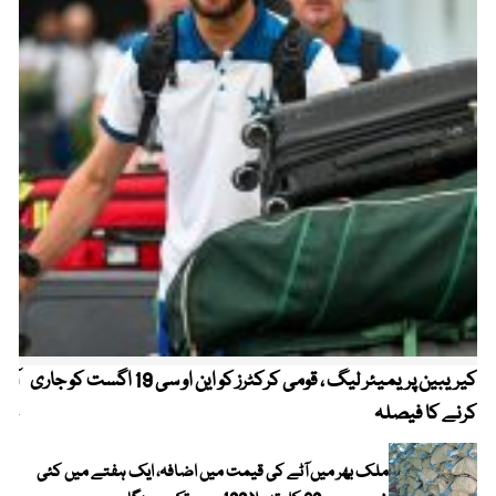
کیریبین پریمیئر لیگ ، قومی کرکٹرز کو این او سی 19 اگست کو جاری
آز
کرنے کا فیصلہ
چھی
ملک بھر میں آٹے کی قیمت میں اضافہ، ایک ہفتے میں کئی