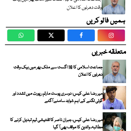
وقت دھرنوں کا اعلان
ہمیں فالو کریں
WhatsApp
Twitter
Facebook
Faceboo
متعلقہ خبریں
جماعت اسلامی کا 16 اگست سے ملک بھر میں بیک وقت
دھرنوں کا اعلان
میر رضا علی کیس: دوسری پوسٹ مارٹم رپورٹ میں تشدد اور
گولی لگنے کے اہم شواہد سامنے آگئے
میر رضا علی کیس، جبران ناصر کا تفتیشی ٹیم تبدیل کرنے کا
مطالبہ، والدین کا موقف بھی آ گیا