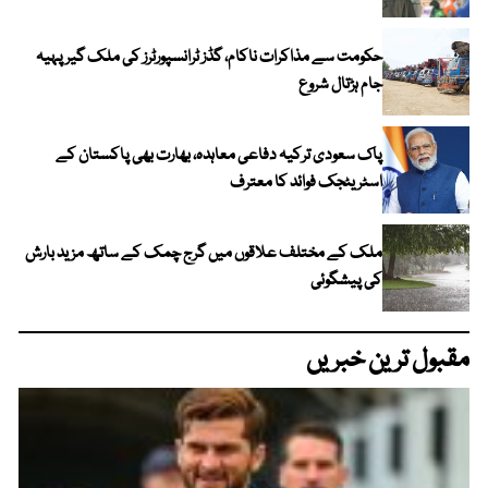
حکومت سے مذاکرات ناکام، گڈز ٹرانسپورٹرز کی ملک گیر پہیہ
جام ہڑتال شروع
پاک سعودی ترکیہ دفاعی معاہدہ، بھارت بھی پاکستان کے
اسٹریٹجک فوائد کا معترف
ملک کے مختلف علاقوں میں گرج چمک کے ساتھ مزید بارش
کی پیشگوئی
مقبول ترین خبریں