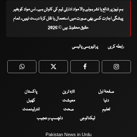
ہم نیوز پر شائع یا نشر ہونے والا مواد ادارتی ٹیم کی کاوش ہے۔ اس مواد کو بغیر
پیشگی اجازت کسی بھی صورت میں استعمال یا نقل کرنا درست نہیں۔ تمام
حقوق محفوظ ہیں © 2026
رابطہ کریں
پرائیویسی پالیسی
WhatsApp
Twitter
Facebook
Faceboo
صفحۂ اول
تازہ ترین
پاکستان
دنیا
معیشت
کھیل
تعلیم
صحت
انٹرٹینمنٹ
ٹیکنالوجی
دلچسپ و عجیب
Pakistan News in Urdu