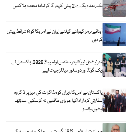
یکے بعد دیگرے 2 ہیلی کاپٹر گر کر تباہ؛ متعدد ہلاکتیں
آبنائے ہرمز کھولنے کیلئے ایران نے امریکا کو 6 شرائط پیش
کر دیں
انٹرنیشنل نیوکلیئر سائنس اولمپیاڈ 2026، پاکستان نے
ایک گولڈ اور دو سلور میڈلز جیت لیے
پاکستان نے امریکا، ایران کو مذاکرات کی میز پر لا کر وہ
سفارتی کردار اداکیا جو بڑی طاقتیں نہ کرسکیں، ساؤتھ
ایشین وائسز
جماعت اسلامی کا 16 اگست سے ملک بھر میں بیک