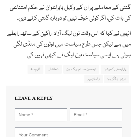
گنتی کے معاملے پر ان کے وکیل بابراعوان نے حکم امتناعی
کی بات کی، اگر کوئی خوف نہیں تو دوبارہ گنتی کرنے دیں۔
انہوں نے کہا کہ اس وقت نون لیگ آزاد اراکین کے ساتھ رابطے
میں ہے لیکن جس طرح سیاست میں نوٹوں کی منڈی لگی
ہوئی ہے ایسی سیاست نون لیگ نے کبھی نہیں کی۔
پارلیمانی کمیشن
ترجمان مسلم لیگ نون
دھاندلی
فارم 45
مریم اورنگزیب
وائٹ پیپر
LEAVE A REPLY