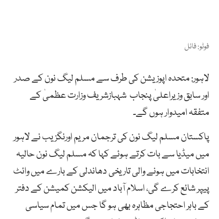
فوٹو: فائل
لاہور: متحدہ اپوزیشن کی طرف سے مسلم لیگ نون کے صدر
اور سابق وزیراعلیٰ پنجاب شہبازشریف وزارت عظمیٰ کے
متفقہ امیدوار ہوں گے۔
پاکستان مسلم لیگ نون کی ترجمان مریم اورنگزیب نے لاہور
میں میڈیا سے بات کرتے ہوئے کہا کہ مسلم لیگ نون حالیہ
انتخابات میں ہونے والی تاریخی دھاندلی کے بارے میں وائٹ
پیپر شائع کرے گی، اسلام آباد میں الیکشن کمیشن کے دفتر
کے باہر احتجاجی مظاہرہ بھی ہو گا جس میں تمام سیاسی