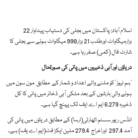
اسلام آباد: پاکستان میں بجلی کی دستیاب پیداوار 22
ہزارمیگاواٹ اورطلب 21 ہزار990 میگاواٹ ہونے سے بجلی کا
شارٹ فال (کمی) صفر رہا ہے۔
دریاؤں اور آبی ذخیروں میں پانی کی صورتحال
’ہم نیوز‘ کو ملنے والے اعداد و شمار کے مطابق مون سون میں
ہونے والی بارشوں کے بعد ملکی آبی ذخائر میں پانی کا کل
ذخیرہ 6.279 ایم اے ایف تک پہنچ گیا ہے۔
انڈس ریور سسٹم اتھارٹی(ارسا) کے مطابق دریاؤں میں پانی کی
آمد 297.4 اوراخراج 279.4 ملین ایکڑ فٹ(ایم اے یف) ہے۔