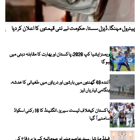
پیٹرول مہنگا، ڈیزل سستا، حکومت نے نئی قیمتوں کا اعلان کر دیا
پنج
ویمنز ایشیا کپ 2026، پاکستان اور بھارت کا مقابلہ دبئی میں
ہو گا
آئندہ 48 گھنٹوں میں بارشوں اور دریاؤں میں طغیانی کا خدشہ،
ہنگامی تیاریاں تیز
پاکستان کیخلاف ٹیسٹ سیریز ، انگلینڈ کا 16 رکنی اسکواڈ
سامنے آ گیا
فیلڈ مارشل سید عاصم منیر اور صومالیہ کے وزیر دفاع کی