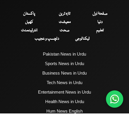
صفحۂ اول
تازہ ترین
پاکستان
دنیا
معیشت
کھیل
تعلیم
صحت
انٹرٹینمنٹ
ٹیکنالوجی
دلچسپ و عجیب
Pakistan News in Urdu
Sports News in Urdu
Business News in Urdu
Tech News in Urdu
Entertainment News in Urdu
Health News in Urdu
Hum News English