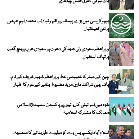
بات ہوگی، طارق فضل چودھری
بیوروکریسی میں بڑے پیمانے پر تقرر و تبادلے، متعدد اہم عہدوں
پر نئی تعیناتیاں
وزیراعظم سعودی ولی عہد کی دعوت پر سعودی عرب پہنچ گئے،
پر تپاک استقبال
چین کے صدر کا خصوصی خط وزیراعظم شہباز شریف کے نام،
پاک چین شراکت داری مزید مضبوط بنانے کے عزم کا اظہار
غزہ میں اسرائیلی کارروائیوں پر پاکستان سمیت 8 اسلامی
ممالک کا مشترکہ اعلامیہ
اسلام آباد ایکسپریس وے کو موٹروے طرز بنانے کا منصوبہ،