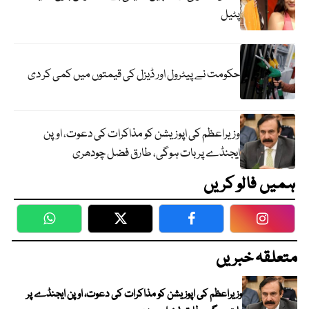
پٹیل
حکومت نے پیٹرول اور ڈیزل کی قیمتوں میں کمی کر دی
وزیراعظم کی اپوزیشن کو مذاکرات کی دعوت، اوپن
ایجنڈے پر بات ہوگی، طارق فضل چودھری
ہمیں فالو کریں
WhatsApp
Twitter
Facebook
Faceboo
متعلقہ خبریں
وزیراعظم کی اپوزیشن کو مذاکرات کی دعوت، اوپن ایجنڈے پر