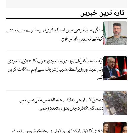
تازہ ترین خبریں
جنگی صلاحیتوں میں اضافہ کر دیا ، ہر خطرے سے نمٹنے
کیلئے تیار ہیں ، ایرانی فوج
ترک صدر کا ایک روزہ دورہ سعودی عرب کا اعلان، سعودی
ولی عہد اور وزیراعظم شہباز شریف سے اہم ملاقات کریں
گے
دمشق کے نواحی علاقے جرمانہ میں منی بس میں
دھماکہ، 2 افراد جاں بحق، متعدد زخمی
شادی کا کوئی ارادہ نہیں، اکیلی بے حد خوش ہوں، امیشا