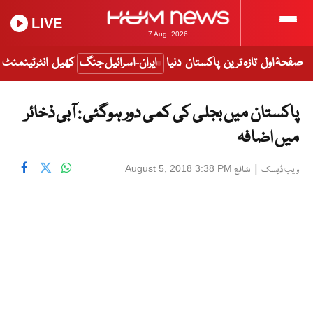
LIVE
7 Aug, 2026
صفحۂ اول
تازہ ترین
پاکستان
دنیا
ایران-اسرائیل جنگ
کھیل
انٹرٹینمنٹ
پاکستان میں بجلی کی کمی دور ہوگئی : آبی ذخائر
میں اضافہ
|
شائع
August 5, 2018 3:38 PM
ویب ڈیسک