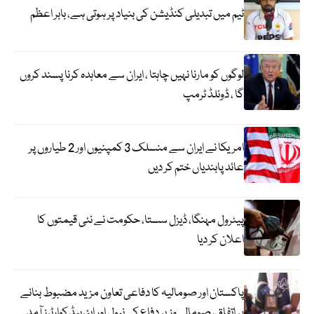
ٹیم میں تبدیلی کنڈیشن کی بنیاد پر ہوتی ہے، بابر اعظم
لوگوں کو مارنا نہیں چاہتا ، ایران سے معاہدہ کرنا پسند کروں
گا ، ڈونلڈ ٹرمپ
امریکا نے ایران سے منسلک 3 کمپنیوں اور 2 طیاروں پر
عائد پابندیاں ختم کر دیں
پیٹرول مہنگا، ڈیزل سستا، حکومت نے نئی قیمتوں کا
اعلان کر دیا
پاکستان اور صومالیہ کا دفاعی تعاون مزید مضبوط بنانے
پر اتفاق، صومالی وزیر دفاع کی نیول اور ایئرہیڈ کوارٹرز آمد