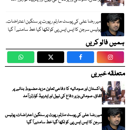
میر رضا علی کی پوسٹ مارٹم رپورٹ پر سنگین اعتراضات،
پولیس سرجن کا ایس ایس پی کو لکھا گیا خط سامنے آ گیا
ہمیں فالو کریں
WhatsApp
Twitter
Facebook
Faceboo
متعلقہ خبریں
پاکستان اور صومالیہ کا دفاعی تعاون مزید مضبوط بنانے پر
اتفاق، صومالی وزیر دفاع کی نیول اور ایئرہیڈ کوارٹرز آمد
میر رضا علی کی پوسٹ مارٹم رپورٹ پر سنگین اعتراضات، پولیس
سرجن کا ایس ایس پی کو لکھا گیا خط سامنے آ گیا