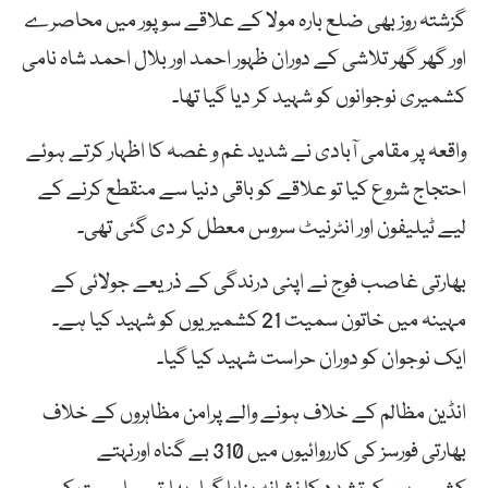
گزشتہ روز بھی ضلع بارہ مولا کے علاقے سوپور میں محاصرے
اور گھر گھر تلاشی کے دوران ظہور احمد اور بلال احمد شاہ نامی
کشمیری نوجوانوں کو شہید کر دیا گیا تھا۔
واقعہ پر مقامی آبادی نے شدید غم و غصہ کا اظہار کرتے ہوئے
احتجاج شروع کیا تو علاقے کو باقی دنیا سے منقطع کرنے کے
لیے ٹیلیفون اور انٹرنیٹ سروس معطل کر دی گئی تھی۔
بھارتی غاصب فوج نے اپنی درندگی کے ذریعے جولائی کے
مہینہ میں خاتون سمیت 21 کشمیریوں کو شہید کیا ہے۔
ایک نوجوان کو دوران حراست شہید کیا گیا۔
انڈین مظالم کے خلاف ہونے والے پرامن مظاہروں کے خلاف
بھارتی فورسز کی کارروائیوں میں 310 بے گناہ اورنہتے