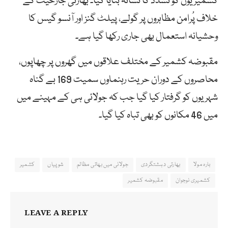
کشمیریوں کو تشدد کا نشانہ بنایا گیا۔ بھارتی جارحیت کے
خلاف پُرامن مظاہروں پر گولے، پیلٹ گنز اور آنسو گیس کا
وحشیانہ استعمال بھی جاری رکھا گیا ہے۔
مقبوضہ کشمیر کے مختلف علاقوں میں گھروں پر چھاپوں،
محاصروں کے دوران حریت رہنماوں سمیت 169 بے گناہ
شہریوں کو گرفتار کیا گیا جب کہ جولائی ہی کے مہینے میں
میں 46 مکانوں کو بھی تباہ کیا گیا۔
بارہ مولا
بھارتی دہشتگردی
جولائی میں بھاتی مظالم
شوپیاں
کشمیر
کشمیری نوجوان
مقبوضہ کشمیر
LEAVE A REPLY