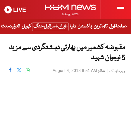
LIVE
6 Aug, 2026
صفحۂ اول
تازہ ترین
پاکستان
دنیا
ایران-اسرائیل جنگ
کھیل
انٹرٹینمنٹ
مقبوضہ کشمیر میں بھارتی دہشتگردی سے مزید
5 نوجوان شہید
|
شائع
August 4, 2018 8:51 AM
ویب ڈیسک