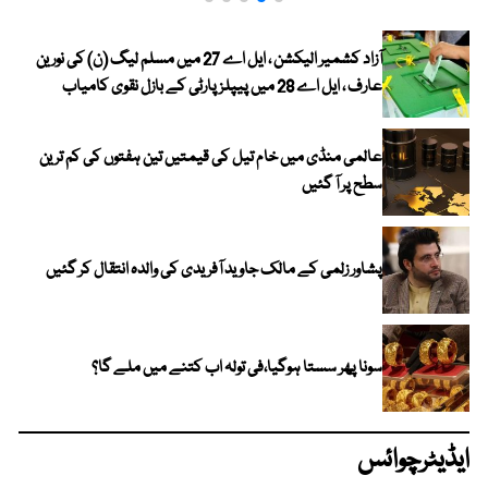
آزاد کشمیر الیکشن ، ایل اے 27 میں مسلم لیگ (ن) کی نورین
عارف ، ایل اے 28 میں پیپلز پارٹی کے بازل نقوی کامیاب
عالمی منڈی میں خام تیل کی قیمتیں تین ہفتوں کی کم ترین
سطح پر آ گئیں
پشاور زلمی کے مالک جاوید آفریدی کی والدہ انتقال کر گئیں
سونا پھر سستا ہوگیا،فی تولہ اب کتنے میں ملے گا؟
ایڈیٹرچوائس