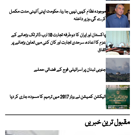
موجودہ نظام کہیں نہیں جا رہا، حکومت اپنی آئینی مدت مکمل
کرے گی، وزیر داخلہ
پاکستان اور ایران کا دوطرفہ تجارت 10 ارب ڈالر تک بڑھانے کے
عزم کا اعادہ، سرحدی تجارت اور کان کنی میں تعاون بڑھانے پر
اتفاق
جنوبی لبنان پر اسرائیلی فوج کے فضائی حملے
الیکشن کمیشن نے رولز 2017 میں ترمیم کا مسودہ جاری کر دیا
مقبول ترین خبریں