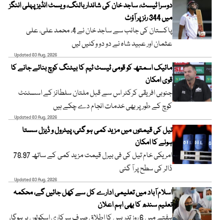
دوسرا ٹیسٹ، ساجد خان کی شاندار بالنگ، ویسٹ انڈیز پہلی اننگز
میں 344 رنز پر آؤٹ
پاکستان کی جانب سے ساجد خان نے 4، محمد علی، علی
عثمان اور عبید شاہ نے دو دو وکٹیں لیں
Updated 03 Aug, 2026
مائیک اسمتھ کو قومی ٹیسٹ ٹیم کا بیٹنگ کوچ بنائے جانے کا
قوی امکان
جنوبی افریقی کرکٹر اس سے قبل ملتان سلطانز کے اسسٹنٹ
کوچ کے طور پر بھی خدمات انجام دے چکے ہیں
Updated 03 Aug, 2026
تیل کی قیمتوں میں مزید کمی ہو گئی، پیٹرول و ڈیزل سستا
ہونے کا امکان
امریکی خام تیل کی فی بیرل قیمت مزید کمی کے ساتھ 78.97
ڈالر کی سطح پر آ گئی
Updated 03 Aug, 2026
اسلام آباد میں تعلیمی ادارے کل سے کھل جائیں گے، محکمہ
تعلیم سندھ کا بھی اہم اعلان
ہفتے میں 6 روز تدریس کا اطلاق صرف سرکاری اسکولوں پر ہوگا،