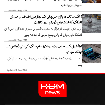
صوبائی وزیر تعلیم
Updated 02 Aug, 2026
4 اگست تک دریاؤں میں پانی کے بہاؤ میں اضافے اور فلیش
فلڈنگ کا خدشہ، این ڈی ایم اے کا الرٹ
راولپنڈی، جہلم، گوجرانوالہ سمیت نشیبی شہری علاقوں میں اربن
فلڈنگ اور بارش کا پانی جمع ہونے کا خدشہ ہے
Updated 02 Aug, 2026
فولڈ ایبل کے بعد اب رولیبل فون؟ سام سنگ کی نئی ڈیوائس نے
تہلکہ مچا دیا
سب سے زیادہ توجہ زیڈ نائن کوڈ نیم والی ڈیوائس نے حاصل کی
ہے
Updated 01 Aug, 2026