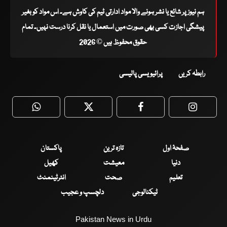
ہم نیوز پر شائع یا نشر ہونے والا مواد ادارتی ٹیم کی کاوش ہے۔ اس مواد کو بغیر
پیشگی اجازت کسی بھی صورت میں استعمال یا نقل کرنا درست نہیں۔ تمام
حقوق محفوظ ہیں © 2026
رابطہ کریں
پرائیویسی پالیسی
WhatsApp
Twitter
Facebook
Faceboo
صفحۂ اول
تازہ ترین
پاکستان
دنیا
معیشت
کھیل
تعلیم
صحت
انٹرٹینمنٹ
ٹیکنالوجی
دلچسپ و عجیب
Pakistan News in Urdu