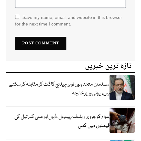
Save my name, email, and website in this browser
for the next time I comment.
تازہ ترین خبریں
مسلمان متحد ہوں تو ہر چیلنج کا ڈٹ کر مقابلہ کر سکتے
ہیں، ایرانی وزیر خارجہ
عوام کو جزوی ریلیف، پیٹرول، ڈیزل اور مٹی کے تیل کی
قیمتوں میں کمی