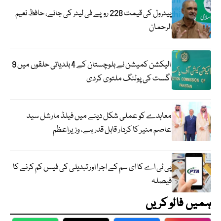
پیٹرول کی قیمت 228 روپے فی لیٹر کی جائے، حافظ نعیم
الرحمان
الیکشن کمیشن نے بلوچستان کے 4 بلدیاتی حلقوں میں 9
اگست کی پولنگ ملتوی کردی
معاہدے کو عملی شکل دینے میں فیلڈ مارشل سید
عاصم منیر کا کردار قابل قدر ہے، وزیراعظم
پی ٹی اے کا ای سم کے اجرا اور تبدیلی کی فیس کم کرنے کا
فیصلہ
ہمیں فالو کریں