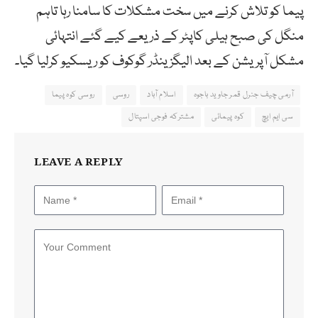
پیما کو تلاش کرنے میں سخت مشکلات کا سامنا رہا تاہم
منگل کی صبح ہیلی کاپٹر کے ذریعے کیے گئے انتہائی
مشکل آپریشن کے بعد الیگزینڈر گوکوف کو ریسکیو کرلیا گیا۔
آرمی چیف جنرل قمر جاوید باجوہ
اسلام آباد
روسی
روسی کوہ پیما
سی ایم ایچ
کوہ پیمائی
مشترکہ فوجی اسپتال
LEAVE A REPLY