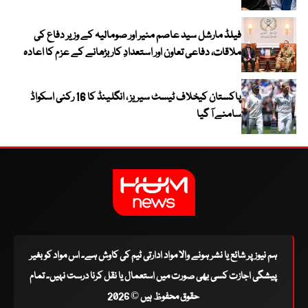
فیلڈ مارشل سید عاصم منیر اور صومالیہ کے وزیر دفاع کی
ملاقات، دفاعی تعاون اور استعدادِ کار بڑھانے کے عزم کا اعادہ
پاکستان کیخلاف ٹیسٹ سیریز ، انگلینڈ کا 16 رکنی اسکواڈ
سامنے آ گیا
ہم نیوز پر شائع یا نشر ہونے والا مواد ادارتی ٹیم کی کاوش ہے۔ اس مواد کو بغیر
پیشگی اجازت کسی بھی صورت میں استعمال یا نقل کرنا درست نہیں۔ تمام
حقوق محفوظ ہیں © 2026