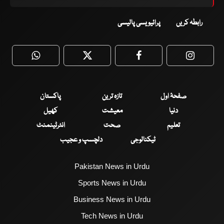
رابطہ کریں
پرائیویسی پالیسی
WhatsApp
Twitter
Facebook
Faceboo
صفحۂ اول
تازہ ترین
پاکستان
دنیا
معیشت
کھیل
تعلیم
صحت
انٹرٹینمنٹ
ٹیکنالوجی
دلچسپ و عجیب
Pakistan News in Urdu
Sports News in Urdu
Business News in Urdu
Tech News in Urdu