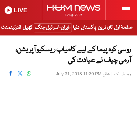
LIVE
8 Aug, 2026
صفحۂ اول
تازہ ترین
پاکستان
دنیا
ایران-اسرائیل جنگ
کھیل
انٹرٹینمنٹ
روسی کوہ پیما کے لیے کامیاب ریسکیو آپریشن،
آرمی چیف نے عیادت کی
|
شائع
July 31, 2018 11:30 PM
ویب ڈیسک