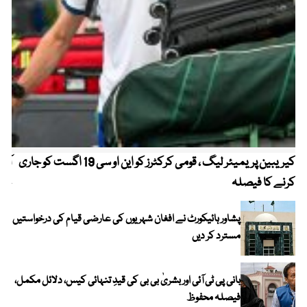
کیریبین پریمیئر لیگ ، قومی کرکٹرز کو این او سی 19 اگست کو جاری
آز
کرنے کا فیصلہ
چھی
پشاور ہائیکورٹ نے افغان شہریوں کی عارضی قیام کی درخواستیں
مسترد کر دیں
بانی پی ٹی آئی اور بشریٰ بی بی کی قیدِ تنہائی کیس، دلائل مکمل،
فیصلہ محفوظ