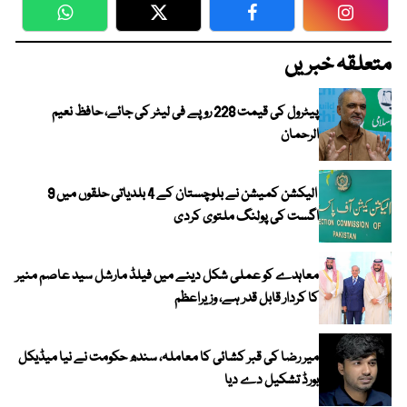
WhatsApp
Twitter
Facebook
Faceboo
متعلقہ خبریں
پیٹرول کی قیمت 228 روپے فی لیٹر کی جائے، حافظ نعیم
الرحمان
الیکشن کمیشن نے بلوچستان کے 4 بلدیاتی حلقوں میں 9
اگست کی پولنگ ملتوی کردی
معاہدے کو عملی شکل دینے میں فیلڈ مارشل سید عاصم منیر
کا کردار قابل قدر ہے، وزیراعظم
میر رضا کی قبر کشائی کا معاملہ، سندھ حکومت نے نیا میڈیکل
بورڈ تشکیل دے دیا