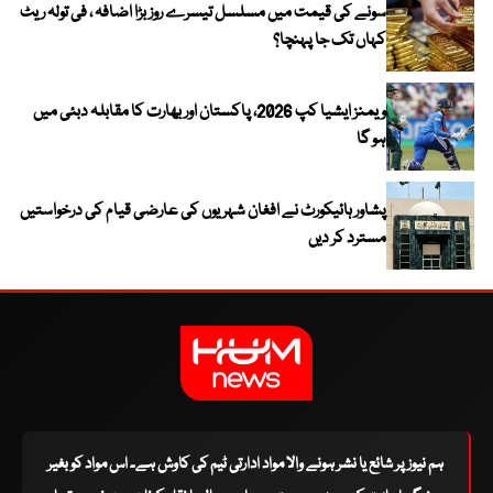
سونے کی قیمت میں مسلسل تیسرے روز بڑا اضافہ ، فی تولہ ریٹ
کہاں تک جا پہنچا؟
ویمنز ایشیا کپ 2026، پاکستان اور بھارت کا مقابلہ دبئی میں
ہو گا
پشاور ہائیکورٹ نے افغان شہریوں کی عارضی قیام کی درخواستیں
مسترد کر دیں
ہم نیوز پر شائع یا نشر ہونے والا مواد ادارتی ٹیم کی کاوش ہے۔ اس مواد کو بغیر