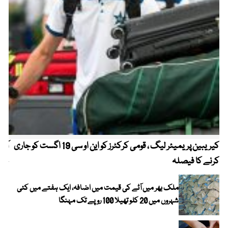
کیریبین پریمیئر لیگ ، قومی کرکٹرز کو این او سی 19 اگست کو جاری
آز
کرنے کا فیصلہ
چھی
ملک بھر میں آٹے کی قیمت میں اضافہ، ایک ہفتے میں کئی
شہروں میں 20 کلو تھیلا 100 روپے تک مہنگا