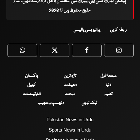
پیشگی اجازت کسی بھی صورت میں استعمال یا نقل کرنا درست نہیں۔ تمام
حقوق محفوظ ہیں © 2026
رابطہ کریں
پرائیویسی پالیسی
WhatsApp
Twitter
Facebook
Faceboo
صفحۂ اول
تازہ ترین
پاکستان
دنیا
معیشت
کھیل
تعلیم
صحت
انٹرٹینمنٹ
ٹیکنالوجی
دلچسپ و عجیب
Pakistan News in Urdu
Sports News in Urdu