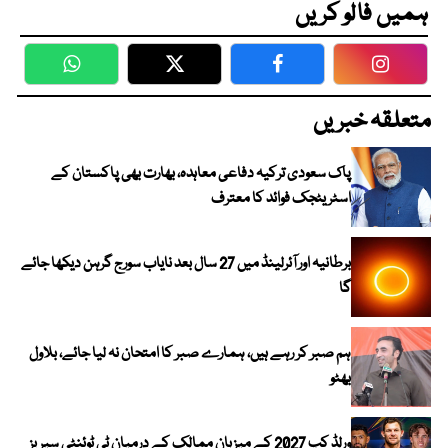
ہمیں فالو کریں
WhatsApp
Twitter
Facebook
Faceboo
متعلقہ خبریں
پاک سعودی ترکیہ دفاعی معاہدہ، بھارت بھی پاکستان کے
اسٹریٹجک فوائد کا معترف
برطانیہ اور آئرلینڈ میں 27 سال بعد نایاب سورج گرہن دیکھا جائے
گا
ہم صبر کر رہے ہیں، ہمارے صبر کا امتحان نہ لیا جائے، بلاول
بھٹو
ورلڈ کپ 2027 کے میزبان ممالک کے درمیان ٹی ٹوئنٹی سیریز