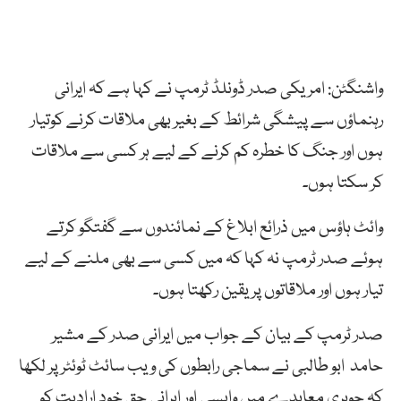
واشنگٹن: امریکی صدر ڈونلڈ ٹرمپ نے کہا ہے کہ ایرانی
رہنماؤں سے پیشگی شرائط کے بغیر بھی ملاقات کرنے کوتیار
ہوں اور جنگ کا خطرہ کم کرنے کے لیے ہر کسی سے ملاقات
کر سکتا ہوں۔
وائٹ ہاؤس میں ذرائع ابلاغ کے نمائندوں سے گفتگو کرتے
ہوئے صدر ٹرمپ نہ کہا کہ میں کسی سے بھی ملنے کے لیے
تیار ہوں اور ملاقاتوں پر یقین رکھتا ہوں۔
صدر ٹرمپ کے بیان کے جواب میں ایرانی صدر کے مشیر
حامد ابو طالبی نے سماجی رابطوں کی ویب سائٹ ٹوئٹر پر لکھا
کہ جوہری معاہدے میں واپسی اور ایرانی حق خود ارادیت کو