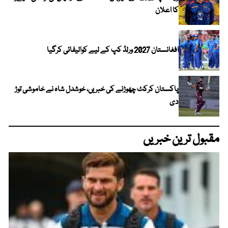
کا اعلان
افغانستان 2027 ورلڈ کپ کے لیے کوالیفائی کرگیا
پاکستان کرکٹ چھوڑنے کی خبریں، خوشدل شاہ نے خاموشی توڑ
دی
مقبول ترین خبریں