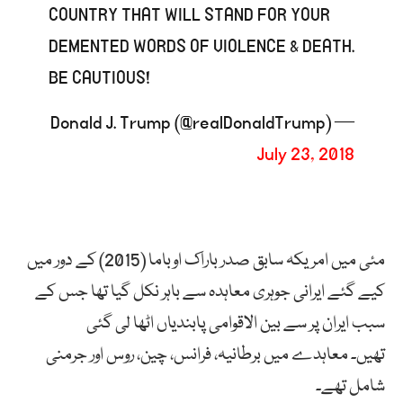
COUNTRY THAT WILL STAND FOR YOUR
DEMENTED WORDS OF VIOLENCE & DEATH.
BE CAUTIOUS!
— Donald J. Trump (@realDonaldTrump)
July 23, 2018
مئی میں امریکہ سابق صدر باراک اوباما (2015) کے دور میں
کیے گئے ایرانی جوہری معاہدہ سے باہر نکل گیا تھا جس کے
سبب ایران پر سے بین الاقوامی پابندیاں اٹھا لی گئی
تھیں۔ معاہدے میں برطانیہ، فرانس، چین، روس اور جرمنی
شامل تھے۔