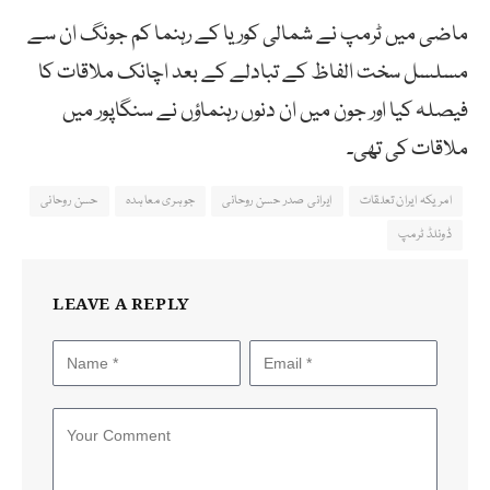
ماضی میں ٹرمپ نے شمالی کوریا کے رہنما کم جونگ ان سے
مسلسل سخت الفاظ کے تبادلے کے بعد اچانک ملاقات کا
فیصلہ کیا اور جون میں ان دنوں رہنماؤں نے سنگاپور میں
ملاقات کی تھی۔
امریکہ ایران تعلقات
ایرانی صدر حسن روحانی
جوہری معاہدہ
حسن روحانی
ڈونلڈ ٹرمپ
LEAVE A REPLY