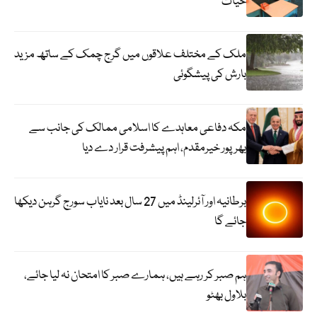
حیات
ملک کے مختلف علاقوں میں گرج چمک کے ساتھ مزید
بارش کی پیشگوئی
مکہ دفاعی معاہدے کا اسلامی ممالک کی جانب سے
بھرپور خیرمقدم، اہم پیشرفت قرار دے دیا
برطانیہ اور آئرلینڈ میں 27 سال بعد نایاب سورج گرہن دیکھا
جائے گا
ہم صبر کر رہے ہیں، ہمارے صبر کا امتحان نہ لیا جائے،
بلاول بھٹو