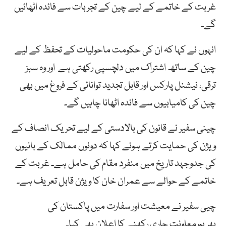
غربت کے خاتمے کے لیے چین کے تجربات سے فائدہ اٹھائیں
گے۔
انہوں نے کہا کہ ان کی حکومت ماحولیات کے تحفظ کے لیے
چین کے ساتھ اشتراک میں دلچسپی رکھتی ہے اور وہ سبز
ترقی، نیشنل پارکس اور قابل تجدید توانائی کے فروغ میں بھی
چین کی کامیابیوں سے فائدہ اٹھانا چاہیں گے۔
چینی سفیر نے قانون کی بالادستی کے لیے تحریک انصاف کے
ویژن کی حمایت کرتے ہوئے کہا کہ دونوں ممالک کے بانیوں
کی جدوجہد تاریخ میں منفرد مقام کی حامل ہے۔ غربت کے
خاتمے کے حوالے سے عمران خان کا ویژن قابل تعریف ہے۔
چیی سفیر نے معیشت اور سفارت میں پاکستان کی
بھرپورمعاونت جاری رکھنے کا اعلان بھی کیا۔