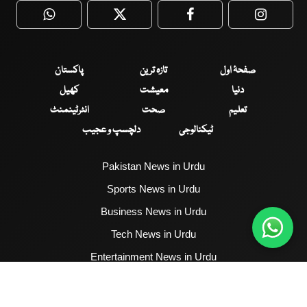
WhatsApp
Twitter
Facebook
Faceboo
صفحۂ اول
تازہ ترین
پاکستان
دنیا
معیشت
کھیل
تعلیم
صحت
انٹرٹینمنٹ
ٹیکنالوجی
دلچسپ و عجیب
Pakistan News in Urdu
Sports News in Urdu
Business News in Urdu
Tech News in Urdu
Entertainment News in Urdu
Health News in Urdu
Hum News English