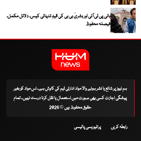
بانی پی ٹی آئی اور بشریٰ بی بی کی قیدِ تنہائی کیس، دلائل مکمل،
فیصلہ محفوظ
ہم نیوز پر شائع یا نشر ہونے والا مواد ادارتی ٹیم کی کاوش ہے۔ اس مواد کو بغیر
پیشگی اجازت کسی بھی صورت میں استعمال یا نقل کرنا درست نہیں۔ تمام
حقوق محفوظ ہیں © 2026
رابطہ کریں
پرائیویسی پالیسی