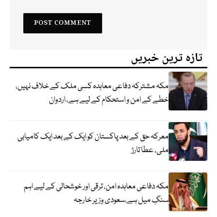
تازہ ترین خبریں
مکہ مشترکہ دفاعی معاہدہ کسی ملک کے خلاف نہیں،
خطے کے امن و استحکام کے لیے ہے، اردوان
معرکہ حق کے بعد پاکستان کو ایک کے بعد ایک کامیابی
ملی، عطا تارڑ
مکہ دفاعی معاہدہ امن، ترقی اور خوشحالی کے لیے اہم
سنگِ میل ہے،سعودی وزیر خارجہ