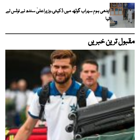
ایدھی ہوم سہراب گوٹھ میں ڈکیتی، وزیراعلیٰ سندھ نے نوٹس لے
لیا
مقبول ترین خبریں