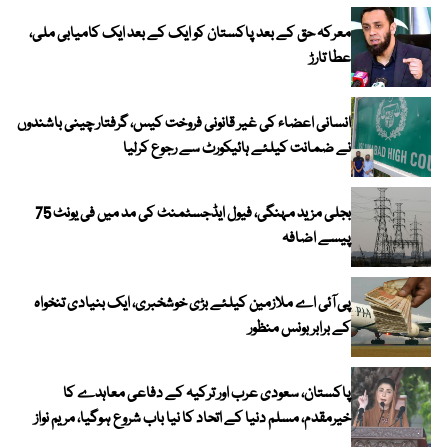
معرکہ حق کے بعد پاکستان کو ایک کے بعد ایک کامیابی ملی،
عطا تارڑ
انسانی اعضاء کی غیر قانونی فروخت کیس، گرفتار چینی باشندوں
نے ضمانت کیلئے ہائیکورٹ سے رجوع کرلیا
بجلی مزید مہنگی، فیول ایڈجسٹمنٹ کی مد میں فی یونٹ 75
پیسے اضافہ
پی آئی اے ملازمین کیلئے بڑی خوشخبری، ایک بنیادی تنخواہ
کے برابر بونس منظور
پاکستان، سعودی عرب اور ترکیہ کے دفاعی معاہدے کا
خیرمقدم، مسلم دنیا کے اتحاد کا نیا باب شروع ہوگیا، مریم نواز