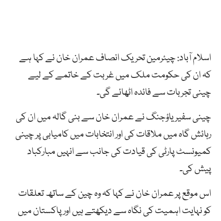
اسلام آباد: چیئرمین تحریک انصاف عمران خان نے کہا ہے
کہ ان کی حکومت ملک میں غربت کے خاتمے کے لیے
چینی تجربات سے فائدہ اٹھائے گی۔
چینی سفیر یاؤجنگ نے عمران خان سے بنی گالہ میں ان کی
رہائش گاہ میں ملاقات کی اور انتخابات میں کامیابی پر چینی
کمیونسٹ پارٹی کی قیادت کی جانب سے انہیں مبارکباد
پیش کی۔
اس موقع پر عمران خان نے کہا کہ وہ چین کے ساتھ تعلقات
کو نہایت اہمیت کی نگاہ سے دیکھتے ہیں اور پاکستان میں