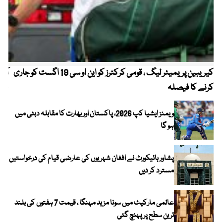
کیریبین پریمیئر لیگ ، قومی کرکٹرز کو این او سی 19 اگست کو جاری
آز
کرنے کا فیصلہ
چھی
ویمنز ایشیا کپ 2026، پاکستان اور بھارت کا مقابلہ دبئی میں
ہو گا
پشاور ہائیکورٹ نے افغان شہریوں کی عارضی قیام کی درخواستیں
مسترد کر دیں
عالمی مارکیٹ میں سونا مزید مہنگا ، قیمت 7 ہفتوں کی بلند
ترین سطح پر پہنچ گئی