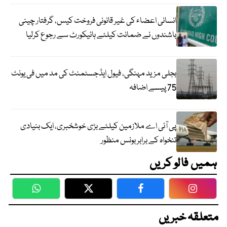
انسانی اعضاء کی غیر قانونی فروخت کیس، گرفتار چینی
باشندوں نے ضمانت کیلئے ہائیکورٹ سے رجوع کرلیا
بجلی مزید مہنگی، فیول ایڈجسٹمنٹ کی مد میں فی یونٹ
75 پیسے اضافہ
پی آئی اے ملازمین کیلئے بڑی خوشخبری، ایک بنیادی
تنخواہ کے برابر بونس منظور
ہمیں فالو کریں
WhatsApp
Twitter
Facebook
Faceboo
متعلقہ خبریں