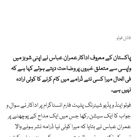
فائل فوٹو
پاکستان کے معروف اداکار عمران عباس نے اپنی شوبز میں
واپسی سے متعلق خبروں پر وضاحت دیتے ہوئے کہا ہے کہ
فی الحال میرا کسی نئے ڈرامے میں کام کرنے کا کوئی ارادہ
نہیں ہے۔
فوٹو اینڈ ویڈیو شیئرنگ پلیٹ فارم انسٹاگرام پر اداکار نے سوال و
جواب کا ایک سیشن رکھا جس میں ایک مداح کے پوچھنے پر
عمران عباس نے بتایا کہ میرا کوئی نیا ڈرامہ نشر ہونے والا