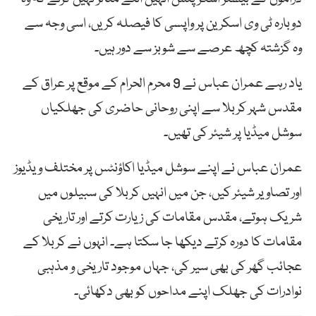
دوبارہ ٹی وی اسکرین پر واپسی کا فیصلہ کریں، اسی وجہ سے
وہ گزشتہ کچھ عرصے سے شوبز سے دور ہیں۔
یاد رہے عمران عباس نے 9 محرم الحرام کے موقع پر عراق کے
مقدس شہر کربلا سے اپنی روحانی حاضری کی جھلکیاں
سوشل میڈیا پر شیئر کی تھیں۔
عمران عباس نے اپنے سوشل میڈیا اکاؤنٹس پر مختلف ویڈیوز
اور تصاویر شیئر کیں، جن میں انہیں کربلا کی سبیلوں میں
شریک ہوتے، مقدس مقامات کی زیارت کرتے اور تاریخی
مقامات کا دورہ کرتے دیکھا جا سکتا ہے۔ انہوں نے کربلا کے
عجائب گھر کی بھی سیر کی، جہاں موجود تاریخی و مذہبی
نوادرات کی جھلک اپنے مداحوں کو بھی دکھائی۔