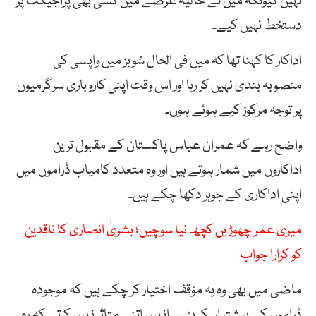
نہیں کیونکہ میں نے حالیہ عرصے میں کسی بھی پراجیکٹ پر
دستخط نہیں کیے۔
اداکار کا کہنا تھا کہ میں فی الحال شوبز میں واپسی کی
منصوبہ بندی نہیں کر رہا اور اس وقت اپنی کاروباری سرگرمیوں
پر توجہ مرکوز کیے ہوئے ہوں۔
واضح رہے کہ عمران عباس پاکستان کے مقبول ترین
اداکاروں میں شمار ہوتے ہیں اور وہ متعدد کامیاب ڈراموں میں
اپنی اداکاری کے جوہر دکھا چکے ہیں۔
میری عمر چھوڑیں کچھ نیا سوچیں؛ بشریٰ انصاری کا ناقدین
کو کرارا جواب
ماضی میں بھی وہ یہ مؤقف اختیار کر چکے ہیں کہ موجودہ
ڈراموں کے بیشتر اسکرپٹس انہیں اتنے متاثر نہیں کرتے کہ وہ