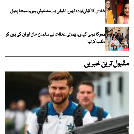
شادی کا کوئی ارادہ نہیں، اکیلی بے حد خوش ہوں، امیشا پٹیل
دھوکا دہی کیس ، بھارتی عدالت نے سلمان خان اور ان کی بہن کو
طلب کر لیا
مقبول ترین خبریں