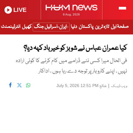
LIVE
8 Aug, 2026
صفحۂ اول
تازہ ترین
پاکستان
دنیا
ایران-اسرائیل جنگ
کھیل
انٹرٹینمنٹ
کیا عمران عباس نے شوبز کو خیرباد کہہ دیا؟
فی الحال میرا کسی نئے ڈرامے میں کام کرنے کا کوئی ارادہ
نہیں ، اپنے کاروبار پر توجہ دے رہا ہوں ، اداکار
|
شائع
July 5, 2026 12:51 PM
ویب ڈیسک