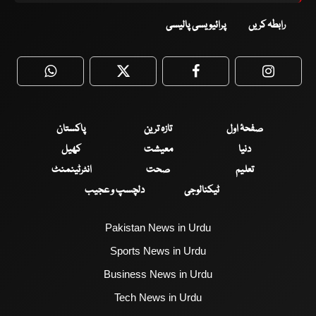
رابطہ کریں
پرائیویسی پالیسی
WhatsApp
Twitter
Facebook
Faceboo
صفحۂ اول
تازہ ترین
پاکستان
دنیا
معیشت
کھیل
تعلیم
صحت
انٹرٹینمنٹ
ٹیکنالوجی
دلچسپ و عجیب
Pakistan News in Urdu
Sports News in Urdu
Business News in Urdu
Tech News in Urdu