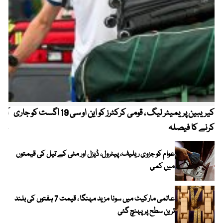
کیریبین پریمیئر لیگ ، قومی کرکٹرز کو این او سی 19 اگست کو جاری
آز
کرنے کا فیصلہ
چھی
عوام کو جزوی ریلیف، پیٹرول، ڈیزل اور مٹی کے تیل کی قیمتوں
میں کمی
عالمی مارکیٹ میں سونا مزید مہنگا ، قیمت 7 ہفتوں کی بلند
ترین سطح پر پہنچ گئی