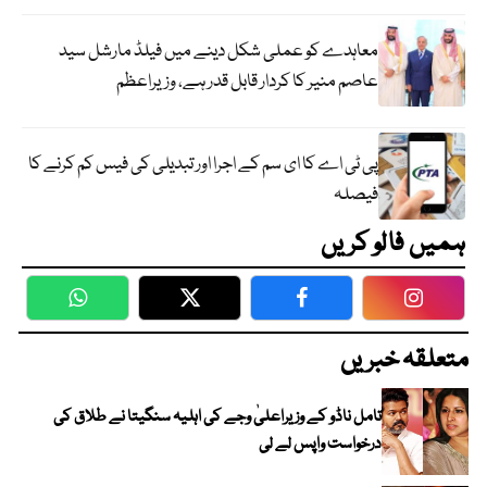
معاہدے کو عملی شکل دینے میں فیلڈ مارشل سید
عاصم منیر کا کردار قابل قدر ہے، وزیراعظم
پی ٹی اے کا ای سم کے اجرا اور تبدیلی کی فیس کم کرنے کا
فیصلہ
ہمیں فالو کریں
WhatsApp
Twitter
Facebook
Faceboo
متعلقہ خبریں
تامل ناڈو کے وزیراعلیٰ وجے کی اہلیہ سنگیتا نے طلاق کی
درخواست واپس لے لی