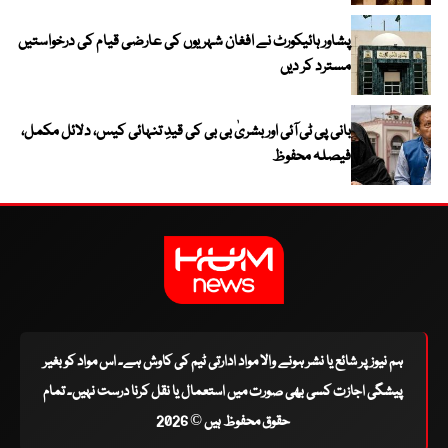
پشاور ہائیکورٹ نے افغان شہریوں کی عارضی قیام کی درخواستیں
مسترد کر دیں
بانی پی ٹی آئی اور بشریٰ بی بی کی قیدِ تنہائی کیس، دلائل مکمل،
فیصلہ محفوظ
ہم نیوز پر شائع یا نشر ہونے والا مواد ادارتی ٹیم کی کاوش ہے۔ اس مواد کو بغیر
پیشگی اجازت کسی بھی صورت میں استعمال یا نقل کرنا درست نہیں۔ تمام
حقوق محفوظ ہیں © 2026