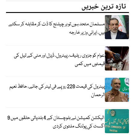
تازہ ترین خبریں
مسلمان متحد ہوں تو ہر چیلنج کا ڈٹ کر مقابلہ کر سکتے
ہیں، ایرانی وزیر خارجہ
عوام کو جزوی ریلیف، پیٹرول، ڈیزل اور مٹی کے تیل کی
قیمتوں میں کمی
پیٹرول کی قیمت 228 روپے فی لیٹر کی جائے، حافظ نعیم
الرحمان
الیکشن کمیشن نے بلوچستان کے 4 بلدیاتی حلقوں میں 9
اگست کی پولنگ ملتوی کردی