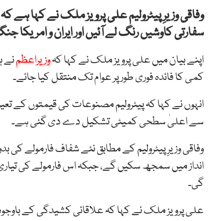
وفاقی وزیرِ پیٹرولیم علی پرویز ملک نے کہا ہے کہ 
سفارتی کاوشیں رنگ لے آئیں اور ایران و امریکا 
اپنے بیان میں علی پرویز ملک نے کہا کہ
وزیراعظم
نے ہ
کمی کا فائدہ فوری طور پر عوام تک منتقل کیا جائے۔
انہوں نے کہا کہ پیٹرولیم مصنوعات کی قیمتوں کے تعی
سے اعلیٰ سطحی کمیٹی تشکیل دے دی گئی ہے۔
وفاقی وزیرِ پیٹرولیم کے مطابق نئے شفاف فارمولے کی بد
انداز میں سمجھ سکیں گے، جبکہ اس فارمولے کی تیار
گی۔
علی پرویز ملک نے کہا کہ علاقائی کشیدگی کے باوجود 