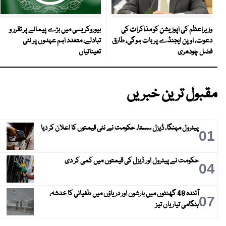
بیوروکریسی میں بڑے پیمانے پر تقرر و
وزیراعظم کی اپوزیشن کو مذاکرات کی
تبادلے، متعدد اہم عہدوں پر نئی
دعوت، اوپن ایجنڈے پر بات ہوگی، طارق
تعیناتیاں
فضل چودھری
مقبول ترین خبریں
پیٹرول مہنگا، ڈیزل سستا، حکومت نے نئی قیمتوں کا اعلان کر دیا
01
حکومت نے پیٹرول اور ڈیزل کی قیمتوں میں کمی کر دی
04
آئندہ 48 گھنٹوں میں بارشوں اور دریاؤں میں طغیانی کا خدشہ،
07
ہنگامی تیاریاں تیز