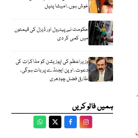
خوش ہوں، امیشا پٹیل
حکومت نے پیٹرول اور ڈیزل کی قیمتوں
میں کمی کر دی
وزیراعظم کی اپوزیشن کو مذاکرات کی
دعوت، اوپن ایجنڈے پر بات ہوگی،
طارق فضل چودھری
ہمیں فالو کریں
WhatsApp
Twitter
Facebook
Facebook