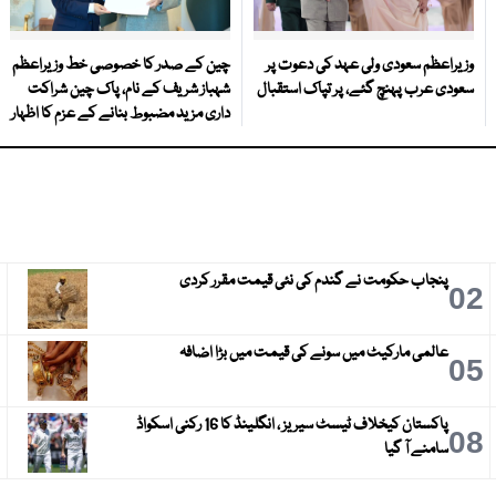
وزیراعظم سعودی ولی عہد کی دعوت پر
چین کے صدر کا خصوصی خط وزیراعظم
سعودی عرب پہنچ گئے، پر تپاک استقبال
شہباز شریف کے نام، پاک چین شراکت
داری مزید مضبوط بنانے کے عزم کا اظہار
پنجاب حکومت نے گندم کی نئی قیمت مقرر کردی
3
02
عالمی مارکیٹ میں سونے کی قیمت میں بڑا اضافہ
6
05
پاکستان کیخلاف ٹیسٹ سیریز ، انگلینڈ کا 16 رکنی اسکواڈ
9
08
سامنے آ گیا