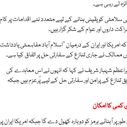
ائزہ لے رہی ہے۔
ئی سلامتی کو یقینی بنانے کے لیے متعدد نئے اقدامات پر کام
کت داروں اور عوام کے شکر گزار ہیں۔
مریکا اور ایران کے درمیان ’’اسلام آباد مفاہمتی یادداشت‘
ممالک نے جاری تنازع کے سفارتی حل پر اتفاق کیا ہے۔
یراعظم شہباز شریف نے کہا کہ انہوں نے اس معاہدے کی
یق تنازع کے پرامن اور سفارتی حل کے لیے پُرعزم ہیں جبکہ
ی کمی کا امکان
ر پر آبنائے ہرمز کو دوبارہ کھول دے گا جبکہ امریکا ایران پر