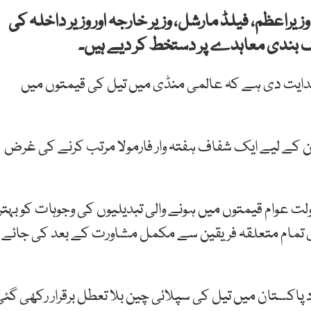
وزیراعظم، فیلڈ مارشل، وزیر خارجہ اور وزیر داخلہ کی
جنگ بندی معاہدے پر دستخط کر دیے ہیں۔
دایت دی ہے کہ عالمی منڈی میں تیل کی قیمتوں میں
ن کے لیے ایک شفاف ہفتہ وار فارمولا مرتب کرنے کی غرض
ولت عوام قیمتوں میں ہونے والی تبدیلیوں کی وجوہات کو بہتر
ی تمام متعلقہ فریقین سے مکمل مشاورت کے بعد کی جائے
پاکستان میں تیل کی سپلائی چین بلا تعطل برقرار رکھی گئی