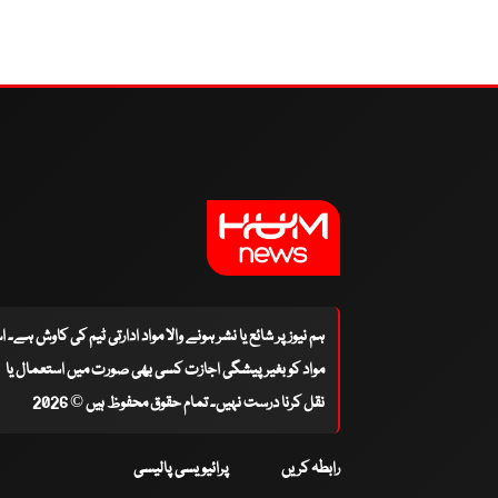
ہم نیوز پر شائع یا نشر ہونے والا مواد ادارتی ٹیم کی کاوش ہے۔ 
مواد کو بغیر پیشگی اجازت کسی بھی صورت میں استعمال یا
نقل کرنا درست نہیں۔ تمام حقوق محفوظ ہیں © 2026
رابطہ کریں
پرائیویسی پالیسی