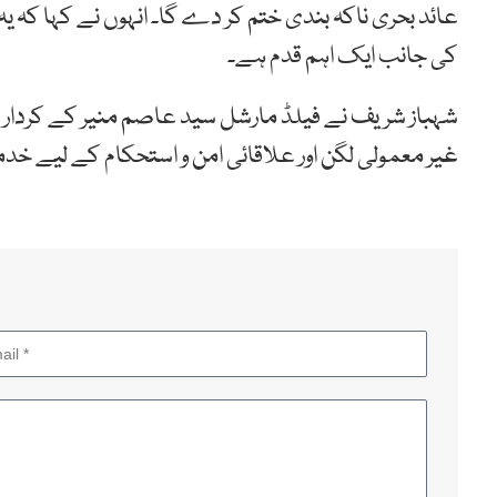
عائد بحری ناکہ بندی ختم کر دے گا۔ انہوں نے کہا کہ
کی جانب ایک اہم قدم ہے۔
شہباز شریف نے فیلڈ مارشل سید عاصم منیر کے کردار
غیر معمولی لگن اور علاقائی امن و استحکام کے لیے 