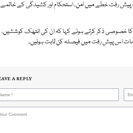
 یہ پیش رفت خطے میں امن، استحکام اور کشیدگی کے خاتمے
 کا خصوصی ذکر کرتے ہوئے کہا کہ ان کی انتھک کوششیں،
خدمات اس پیش رفت میں فیصلہ کن ثابت ہوئیں۔
EAVE A REPLY