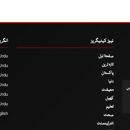
نیوز کیٹیگریز
انگر
صفحۂ اول
Urdu
تازہ ترین
Urdu
پاکستان
Urdu
دنیا
Urdu
اس
معیشت
Urdu
کھیل
Urdu
تعلیم
lish
صحت
انٹرٹینمنٹ