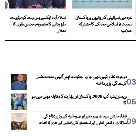
غزہ میں اسرائیلی کارروائیوں پر پاکستان
اسلام آباد ایکسپریس وے کو موٹروے
سمیت 8 اسلامی ممالک کا مشترکہ
طرز بنانے کا منصوبہ، محسن نقوی کا
اعلامیہ
اعلان
موجودہ نظام کہیں نہیں جا رہا، حکومت اپنی آئینی مدت مکمل
0
کرے گی، وزیر داخلہ
ویمنز ایشیا کپ 2026، پاکستان اور بھارت کا مقابلہ دبئی میں ہو
0
گا
فیلڈ مارشل سید عاصم منیر اور صومالیہ کے وزیر دفاع کی
0
ملاقات، دفاعی تعاون اور استعدادِ کار بڑھانے کے عزم کا اعادہ