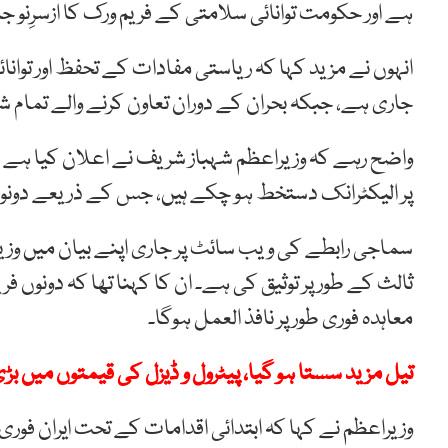
ہے اور حکومت توانائی سلامتی کے فریم ورک کا ازسرِنو ج
انہوں نے مزید کہا کہ ریاستی مفادات کے تحفظ اور توانا
جاری ہے، جبکہ بحران کے دوران تعاون کرنے والے تمام شرا
واضح رہے کہ وزیراعظم شہباز شریف نے اعلان کیا ہے کہ ا
پر الیکٹرانک دستخط ہو چکے ہیں، جس کے ذریعے دونوں 
سماجی رابطے کی ویب سائٹ پر جاری اپنے بیان میں وز
ثالث کے طور پر توثیق کی ہے۔ ان کا کہنا تھا کہ دونوں فر
معاہدہ فوری طور پر نافذ العمل ہوگا۔
تیل مزید سستا ہو گیا، پیٹرول و ڈیزل کی قیمتوں میں بڑ
وزیراعظم نے کہا کہ ابتدائی اقدامات کے تحت ایران فوری طو