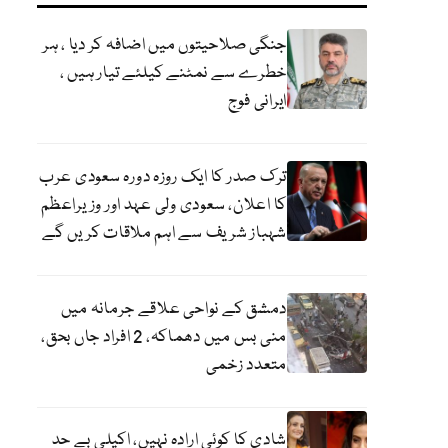
جنگی صلاحیتوں میں اضافہ کر دیا ، ہر
خطرے سے نمٹنے کیلئے تیار ہیں ،
ایرانی فوج
ترک صدر کا ایک روزہ دورہ سعودی عرب
کا اعلان، سعودی ولی عہد اور وزیراعظم
شہباز شریف سے اہم ملاقات کریں گے
دمشق کے نواحی علاقے جرمانہ میں
منی بس میں دھماکہ، 2 افراد جاں بحق،
متعدد زخمی
شادی کا کوئی ارادہ نہیں، اکیلی بے حد