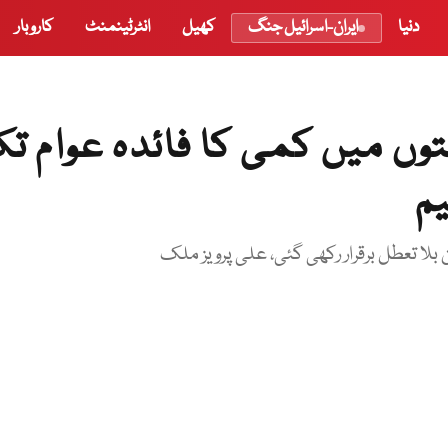
دنیا
ایران-اسرائیل جنگ
کھیل
انٹرٹینمنٹ
کاروبار
وں میں کمی کا فائدہ عوام ت
یم
لا تعطل برقرار رکھی گئی، علی پرویز ملک