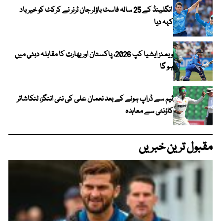
انگلینڈ کے 25 سالہ فاسٹ باؤلر جان ٹرنر نے کرکٹ کو خیر باد
کہہ دیا
ویمنز ایشیا کپ 2026، پاکستان اور بھارت کا مقابلہ دبئی میں
ہو گا
ٹیم سے ڈراپ ہونے کے بعد نعمان علی کی نئی اننگز، لنکاشائر
کاؤنٹی سے معاہدہ
مقبول ترین خبریں