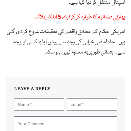
اسپتال منتقل کر دیا گیا ہے۔
بھارتی فضائیہ کا طیارہ گر کر تباہ، 5 اہلکار ہلاک
امریکی حکام کے مطابق واقعے کی تحقیقات شروع کر دی گئی
ہیں ۔ حادثہ فنی خرابی کی وجہ سے پیش آیا یا کسی اور وجہ
سے ، ابتدائی طور پر یہ معلوم نہیں ہو سکا۔
LEAVE A REPLY