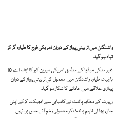
واشنگٹن میں تربیتی پرواز کے دوران امریکی فوج کا طیارہ گر کر
تباہ ہو گیا۔
غیر ملکی میڈیا کے مطابق امریکی میرین کور کا ایف اے 18
ہارنیٹ طیارہ واشنگٹن میں معمول کی تربیتی پرواز کے دوان
پہاڑی علاقے میں حادثے کا شکار ہو گیا۔
رپورٹ کے مطابو پائلٹ نے کامیابی سے ایجیکٹ کرکے اپنی
جان بچا لی تاہم پائلٹ کو معمولی زخم آئے جس پر انہیں