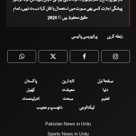
پیشگی اجازت کسی بھی صورت میں استعمال یا نقل کرنا درست نہیں۔ تمام
حقوق محفوظ ہیں © 2026
رابطہ کریں
پرائیویسی پالیسی
WhatsApp
Twitter
Facebook
Faceboo
صفحۂ اول
تازہ ترین
پاکستان
دنیا
معیشت
کھیل
تعلیم
صحت
انٹرٹینمنٹ
ٹیکنالوجی
دلچسپ و عجیب
Pakistan News in Urdu
Sports News in Urdu