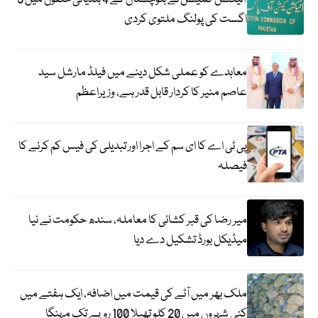
اگست کی پولنگ ملتوی کردی
معاہدے کو عملی شکل دینے میں فیلڈ مارشل سید
عاصم منیر کا کردار قابل قدر ہے، وزیراعظم
پی ٹی اے کا ای سم کے اجرا اور تبدیلی کی فیس کم کرنے کا
فیصلہ
میر رضا کی قبر کشائی کا معاملہ، سندھ حکومت نے نیا
میڈیکل بورڈ تشکیل دے دیا
ملک بھر میں آٹے کی قیمت میں اضافہ، ایک ہفتے میں
کئی شہروں میں 20 کلو تھیلا 100 روپے تک مہنگا