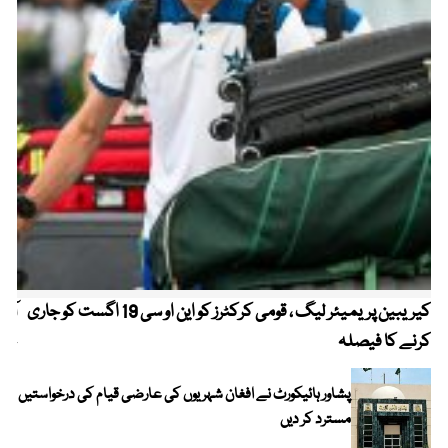
کیریبین پریمیئر لیگ ، قومی کرکٹرز کو این او سی 19 اگست کو جاری
آز
کرنے کا فیصلہ
چھی
پشاور ہائیکورٹ نے افغان شہریوں کی عارضی قیام کی درخواستیں
مسترد کر دیں