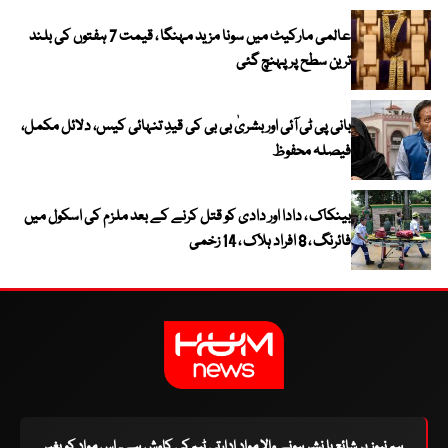
عالمی مارکیٹ میں سونا مزید مہنگا ، قیمت 7 ہفتوں کی بلند
ترین سطح پر پہنچ گئی
بانی پی ٹی آئی اور بشریٰ بی بی کی قیدِ تنہائی کیس، دلائل مکمل،
فیصلہ محفوظ
بینکاک ، دادا اور دادی کو قتل کرنے کے بعد ملزم کی اسکول میں
فائرنگ ، 8 افراد ہلاک ، 14 زخمی
ہم نیوز پر شائع یا نشر ہونے والا مواد ادارتی ٹیم کی کاوش ہے۔ اس مواد کو بغیر