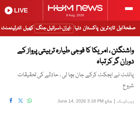
LIVE
8 Aug, 2026
صفحۂ اول
تازہ ترین
پاکستان
دنیا
ایران-اسرائیل جنگ
کھیل
انٹرٹینمنٹ
واشنگٹن ، امریکا کا فوجی طیارہ تربیتی پرواز کے
دوران گر کر تباہ
پائلٹ نے ایجکٹ کرکے جان بچا لی ، حادثے کی تحقیقات
شروع
|
شائع
June 14, 2026 3:18 PM
ویب ڈیسک