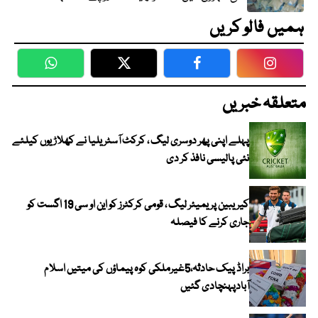
ہمیں فالو کریں
WhatsApp
Twitter
Facebook
Faceboo
متعلقہ خبریں
پہلے اپنی پھر دوسری لیگ ، کرکٹ آسٹریلیا نے کھلاڑیوں کیلئے
نئی پالیسی نافذ کر دی
کیریبین پریمیئر لیگ ، قومی کرکٹرز کو این او سی 19 اگست کو
جاری کرنے کا فیصلہ
براڈ پیک حادثہ،5غیرملکی کوہ پیماؤں کی میتیں اسلام
آبادپہنچادی گئیں