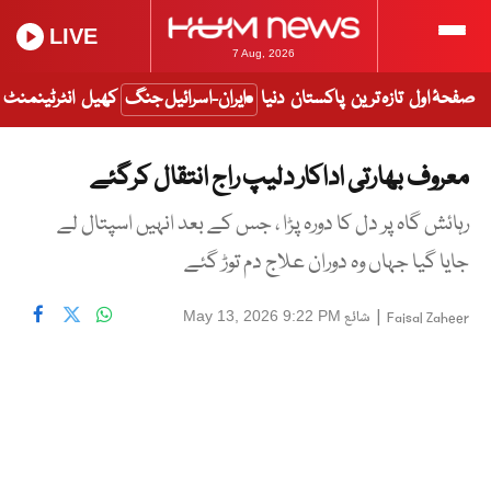
LIVE
7 Aug, 2026
صفحۂ اول
تازہ ترین
پاکستان
دنیا
ایران-اسرائیل جنگ
کھیل
انٹرٹینمنٹ
معروف بھارتی اداکار دلیپ راج انتقال کرگئے
رہائش گاہ پر دل کا دورہ پڑا ، جس کے بعد انہیں اسپتال لے
جایا گیا جہاں وہ دوران علاج دم توڑ گئے
|
شائع
May 13, 2026 9:22 PM
Faisal Zaheer