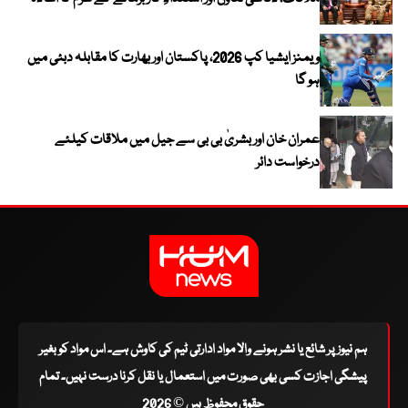
ویمنز ایشیا کپ 2026، پاکستان اور بھارت کا مقابلہ دبئی میں
ہو گا
عمران خان اور بشریٰ بی بی سے جیل میں ملاقات کیلئے
درخواست دائر
ہم نیوز پر شائع یا نشر ہونے والا مواد ادارتی ٹیم کی کاوش ہے۔ اس مواد کو بغیر
پیشگی اجازت کسی بھی صورت میں استعمال یا نقل کرنا درست نہیں۔ تمام
حقوق محفوظ ہیں © 2026