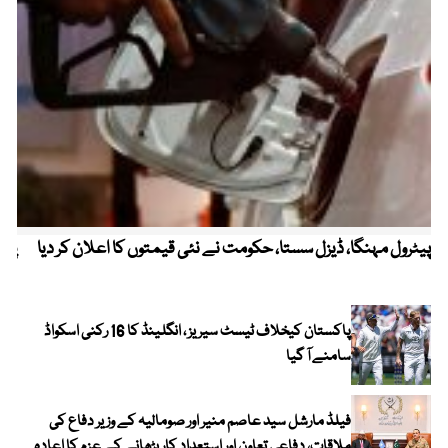
پیٹرول مہنگا، ڈیزل سستا، حکومت نے نئی قیمتوں کا اعلان کر دیا
پنج
پاکستان کیخلاف ٹیسٹ سیریز ، انگلینڈ کا 16 رکنی اسکواڈ
سامنے آ گیا
فیلڈ مارشل سید عاصم منیر اور صومالیہ کے وزیر دفاع کی
ملاقات، دفاعی تعاون اور استعدادِ کار بڑھانے کے عزم کا اعادہ