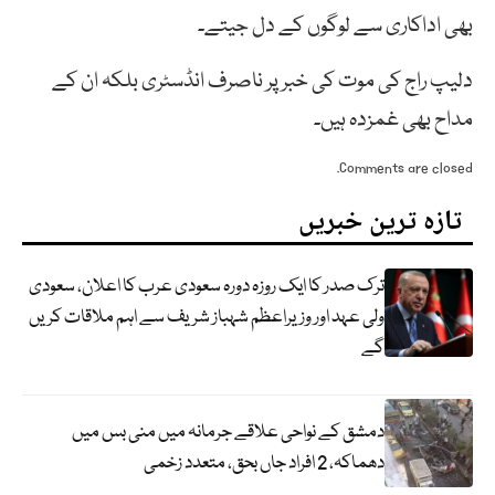
بھی اداکاری سے لوگوں کے دل جیتے۔
دلیپ راج کی موت کی خبر پر ناصرف انڈسٹری بلکہ ان کے
مداح بھی غمزدہ ہیں۔
Comments are closed.
تازہ ترین خبریں
ترک صدر کا ایک روزہ دورہ سعودی عرب کا اعلان، سعودی
ولی عہد اور وزیراعظم شہباز شریف سے اہم ملاقات کریں
گے
دمشق کے نواحی علاقے جرمانہ میں منی بس میں
دھماکہ، 2 افراد جاں بحق، متعدد زخمی