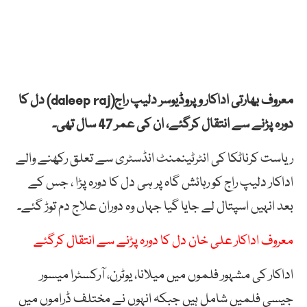
معروف بھارتی اداکار و پروڈیوسر دلیپ راج(daleep raj) دل کا
دورہ پڑنے سے انتقال کرگئے، ان کی عمر 47 سال تھی۔
ریاست کرناٹکا کی انٹرٹینمنٹ انڈسٹری سے تعلق رکھنے والے
اداکار دلیپ راج کو رہائش گاہ پر ہی دل کا دورہ پڑا ، جس کے
بعد انہیں اسپتال لے جایا گیا جہاں وہ دوران علاج دم توڑ گئے۔
معروف اداکار علی خان دل کا دورہ پڑنے سے انتقال کرگئے
اداکار کی مشہور فلموں میں میلانا، یوٹرن، آرکسٹرا میسور
جیسی فلمیں شامل ہیں جبکہ انہوں نے مختلف ڈراموں میں