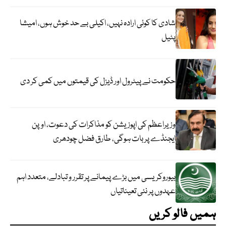
شادی کا کوئی ارادہ نہیں، اکیلی بے حد خوش ہوں، امیشا
پٹیل
حکومت نے پیٹرول اور ڈیزل کی قیمتوں میں کمی کر دی
وزیراعظم کی اپوزیشن کو مذاکرات کی دعوت، اوپن
ایجنڈے پر بات ہوگی، طارق فضل چودھری
بیوروکریسی میں بڑے پیمانے پر تقرر و تبادلے، متعدد اہم
عہدوں پر نئی تعیناتیاں
ہمیں فالو کریں