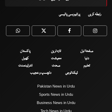
رابطہ کریں
پرائیویسی پالیسی
WhatsApp
Twitter
Facebook
Faceboo
صفحۂ اول
تازہ ترین
پاکستان
دنیا
معیشت
کھیل
تعلیم
صحت
انٹرٹینمنٹ
ٹیکنالوجی
دلچسپ و عجیب
Pakistan News in Urdu
Sports News in Urdu
Business News in Urdu
Tech News in Urdu