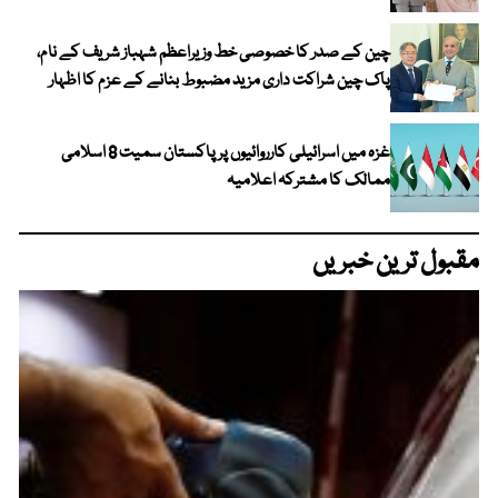
چین کے صدر کا خصوصی خط وزیراعظم شہباز شریف کے نام،
پاک چین شراکت داری مزید مضبوط بنانے کے عزم کا اظہار
غزہ میں اسرائیلی کارروائیوں پر پاکستان سمیت 8 اسلامی
ممالک کا مشترکہ اعلامیہ
مقبول ترین خبریں