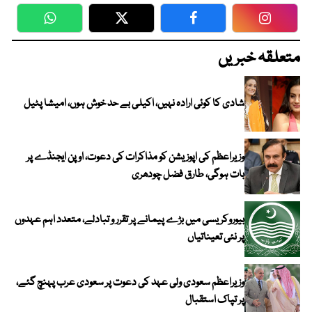
WhatsApp
Twitter
Facebook
Faceboo
متعلقہ خبریں
شادی کا کوئی ارادہ نہیں، اکیلی بے حد خوش ہوں، امیشا پٹیل
وزیراعظم کی اپوزیشن کو مذاکرات کی دعوت، اوپن ایجنڈے پر
بات ہوگی، طارق فضل چودھری
بیوروکریسی میں بڑے پیمانے پر تقرر و تبادلے، متعدد اہم عہدوں
پر نئی تعیناتیاں
وزیراعظم سعودی ولی عہد کی دعوت پر سعودی عرب پہنچ گئے،
پر تپاک استقبال