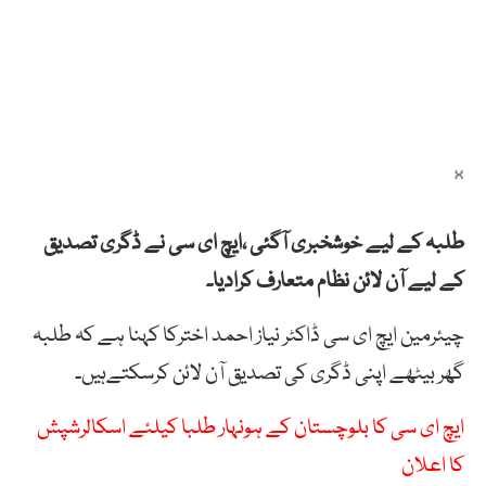
x
طلبہ کے لیے خوشخبری آگئی ،ایچ ای سی نے ڈگری تصدیق
کے لیے آن لائن نظام متعارف کرادیا۔
چیئرمین ایچ ای سی ڈاکٹر نیاز احمد اخترکا کہنا ہے کہ طلبہ
گھر بیٹھے اپنی ڈگری کی تصدیق آن لائن کرسکتےہیں۔
ایچ ای سی کا بلوچستان کے ہونہار طلبا کیلئے اسکالرشپش
کا اعلان