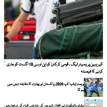
کیریبین پریمیئر لیگ ، قومی کرکٹرز کو این او سی 19 اگست کو جاری
آز
کرنے کا فیصلہ
چھی
ویمنز ایشیا کپ 2026، پاکستان اور بھارت کا مقابلہ دبئی میں
ہو گا
پشاور ہائیکورٹ نے افغان شہریوں کی عارضی قیام کی درخواستیں