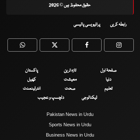
حقوق محفوظ ہیں © 2026
رابطہ کریں
پرائیویسی پالیسی
WhatsApp
Twitter
Facebook
Faceboo
صفحۂ اول
تازہ ترین
پاکستان
دنیا
معیشت
کھیل
تعلیم
صحت
انٹرٹینمنٹ
ٹیکنالوجی
دلچسپ و عجیب
Pakistan News in Urdu
Sports News in Urdu
Business News in Urdu