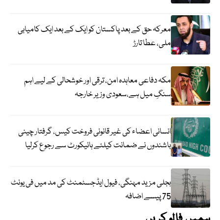
معرکہ حق کے بعد پاکستان کو ایک کے بعد ایک کامیابی
ملی، عطا تارڑ
مکہ دفاعی معاہدہ امن، ترقی اور خوشحالی کے لیے اہم
سنگِ میل ہے،سعودی وزیر خارجہ
انسانی اعضاء کی غیر قانونی فروخت کیس، گرفتار چینی
باشندوں نے ضمانت کیلئے ہائیکورٹ سے رجوع کرلیا
بجلی مزید مہنگی، فیول ایڈجسٹمنٹ کی مد میں فی یونٹ
75 پیسے اضافہ
ہمیں فالو کریں