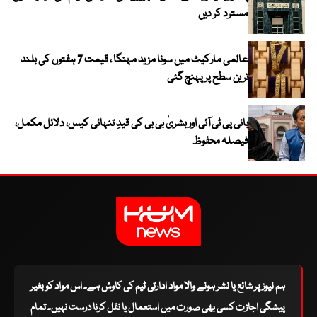
مسترد کر دیں
عالمی مارکیٹ میں سونا مزید مہنگا ، قیمت 7 ہفتوں کی بلند
ترین سطح پر پہنچ گئی
بانی پی ٹی آئی اور بشریٰ بی بی کی قیدِ تنہائی کیس، دلائل مکمل،
فیصلہ محفوظ
ہم نیوز پر شائع یا نشر ہونے والا مواد ادارتی ٹیم کی کاوش ہے۔ اس مواد کو بغیر
پیشگی اجازت کسی بھی صورت میں استعمال یا نقل کرنا درست نہیں۔ تمام