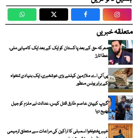
WhatsApp
Twitter
Facebook
Faceboo
متعلقہ خبریں
معرکہ حق کے بعد پاکستان کو ایک کے بعد ایک کامیابی ملی،
عطا تارڑ
پی آئی اے ملازمین کیلئے بڑی خوشخبری، ایک بنیادی تنخواہ
کے برابر بونس منظور
گروپ کیپٹن عاصم طارق قتل کیس، عدالت نے ملزم کو جیل
بھیج دیا
خیبرپختونخوا اسمبلی کا اراکین کی مراعات سے متعلق ترمیمی