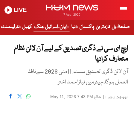
LIVE
7 Aug, 2026
صفحۂ اول
تازہ ترین
پاکستان
دنیا
ایران-اسرائیل جنگ
کھیل
انٹرٹینمنٹ
ایچ ای سی نے ڈگری تصدیق کے لیے آن لائن نظام
متعارف کرادیا
آن لائن ڈگری تصدیق سسٹم 11مئی 2026 سےنافذ
العمل ہوگا،چیئرمین نیازاحمد اختر
|
شائع
May 11, 2026 7:43 PM
Faisal Zaheer