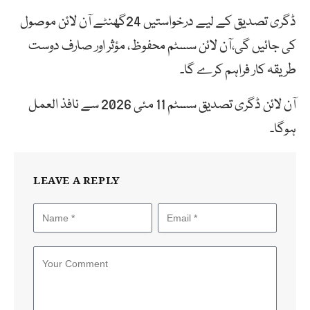
ڈگری تصدیق کے لیے درخواستیں 24گھنٹے آن لائن موصول
کی جائیں گی،آن لائن سسٹم محفوظ، مؤثر اور صارف دوست
طریقہ کار فراہم کرے گا۔
آن لائن ڈگری تصدیق سسٹم 11 مئی 2026 سے نافذ العمل
ہوگا۔
LEAVE A REPLY