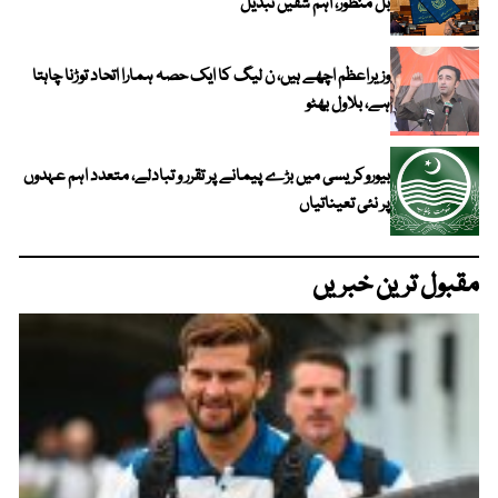
بل منظور، اہم شقیں تبدیل
وزیراعظم اچھے ہیں، ن لیگ کا ایک حصہ ہمارا اتحاد توڑنا چاہتا
ہے، بلاول بھٹو
بیوروکریسی میں بڑے پیمانے پر تقرر و تبادلے، متعدد اہم عہدوں
پر نئی تعیناتیاں
مقبول ترین خبریں