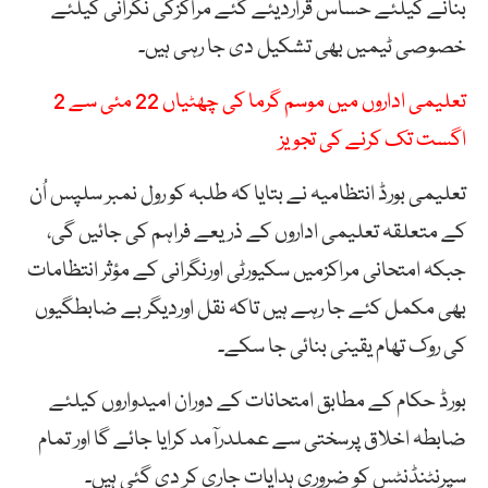
بنانے کیلئے حساس قراردیئے گئے مراکزکی نگرانی کیلئے
خصوصی ٹیمیں بھی تشکیل دی جا رہی ہیں۔
تعلیمی اداروں میں موسم گرما کی چھٹیاں 22 مئی سے 2
اگست تک کرنے کی تجویز
تعلیمی بورڈ انتظامیہ نے بتایا کہ طلبہ کو رول نمبر سلپس اُن
کے متعلقہ تعلیمی اداروں کے ذریعے فراہم کی جائیں گی،
جبکہ امتحانی مراکزمیں سکیورٹی اورنگرانی کے مؤثر انتظامات
بھی مکمل کئے جا رہے ہیں تاکہ نقل اوردیگر بے ضابطگیوں
کی روک تھام یقینی بنائی جا سکے۔
بورڈ حکام کے مطابق امتحانات کے دوران امیدواروں کیلئے
ضابطہ اخلاق پرسختی سے عملدرآمد کرایا جائے گا اور تمام
سپرنٹنڈنٹس کو ضروری ہدایات جاری کر دی گئی ہیں۔