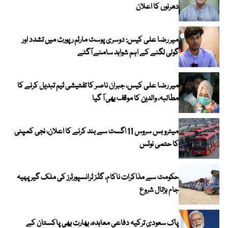
دھرنوں کا اعلان
میر رضا علی کیس: دوسری پوسٹ مارٹم رپورٹ میں تشدد اور
گولی لگنے کے اہم شواہد سامنے آگئے
میر رضا علی کیس، جبران ناصر کا تفتیشی ٹیم تبدیل کرنے کا
مطالبہ، والدین کا موقف بھی آ گیا
میٹرو بس سروس 11 اگست سے بند کرنے کا اعلان، نجی کمپنی
کا حتمی نوٹس
حکومت سے مذاکرات ناکام، گڈز ٹرانسپورٹرز کی ملک گیر پہیہ
جام ہڑتال شروع
پاک سعودی ترکیہ دفاعی معاہدہ، بھارت بھی پاکستان کے