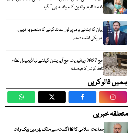
کا مطالبہ، والدین کا موقف بھی آ گیا
ایران کا آبنائے ہرمز پر ٹول عائد کرنے کا منصوبہ نہیں،
امریکی نائب صدر
حج 2027: پرائیویٹ حج آپریشن کیلئے نیا ڈیجیٹل نظام
نافذ کرنے کا فیصلہ
ہمیں فالو کریں
WhatsApp
Twitter
Facebook
Faceboo
متعلقہ خبریں
جماعت اسلامی کا 16 اگست سے ملک بھر میں بیک وقت