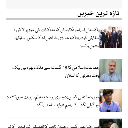
تازہ ترین خبریں
پاکستان نے امریکا، ایران کو مذاکرات کی میز پر لا کر وہ
سفارتی کردار اداکیا جو بڑی طاقتیں نہ کرسکیں، ساؤتھ
ایشین وائسز
جماعت اسلامی کا 16 اگست سے ملک بھر میں بیک
وقت دھرنوں کا اعلان
میر رضا علی کیس: دوسری پوسٹ مارٹم رپورٹ میں تشدد
اور گولی لگنے کے اہم شواہد سامنے آگئے
میر رضا علی کیس، جبران ناصر کا تفتیشی ٹیم تبدیل کرنے