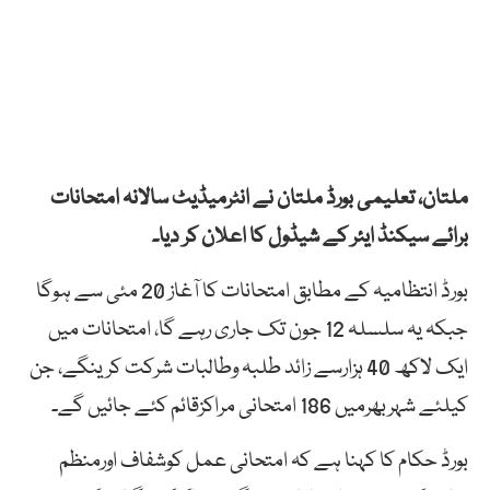
ملتان، تعلیمی بورڈ ملتان نے انٹرمیڈیٹ سالانہ امتحانات
برائے سیکنڈ ایئر کے شیڈول کا اعلان کر دیا۔
بورڈ انتظامیہ کے مطابق امتحانات کا آغاز 20 مئی سے ہوگا
جبکہ یہ سلسلہ 12 جون تک جاری رہے گا، امتحانات میں
ایک لاکھ 40 ہزارسے زائد طلبہ وطالبات شرکت کرینگے، جن
کیلئے شہربھرمیں 186 امتحانی مراکزقائم کئے جائیں گے۔
بورڈ حکام کا کہنا ہے کہ امتحانی عمل کوشفاف اورمنظم