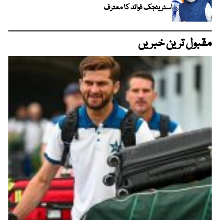
اسٹریٹجک فوائد کا معترف
مقبول ترین خبریں