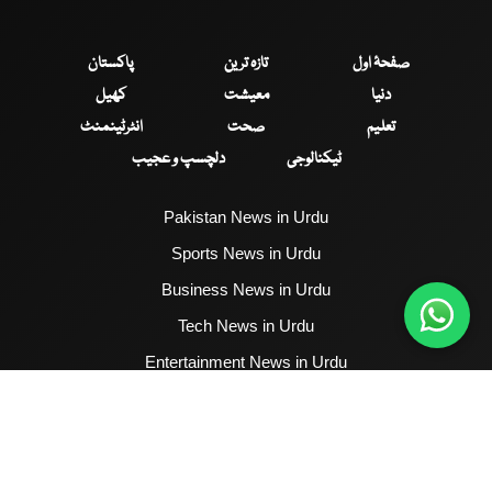
صفحۂ اول
تازہ ترین
پاکستان
دنیا
معیشت
کھیل
تعلیم
صحت
انٹرٹینمنٹ
ٹیکنالوجی
دلچسپ و عجیب
Pakistan News in Urdu
Sports News in Urdu
Business News in Urdu
Tech News in Urdu
Entertainment News in Urdu
Health News in Urdu
Hum News English