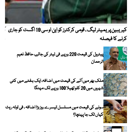
کیریبین پریمیئر لیگ ، قومی کرکٹرز کو این او سی 19 اگست کو جاری
آز
کرنے کا فیصلہ
چھی
پیٹرول کی قیمت 228 روپے فی لیٹر کی جائے، حافظ نعیم
الرحمان
ملک بھر میں آٹے کی قیمت میں اضافہ، ایک ہفتے میں کئی
شہروں میں 20 کلو تھیلا 100 روپے تک مہنگا
سونے کی قیمت میں مسلسل تیسرے روز بڑا اضافہ ، فی تولہ ریٹ
کہاں تک جا پہنچا؟