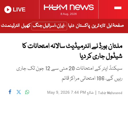
LIVE
8 Aug, 2026
صفحۂ اول
تازہ ترین
پاکستان
دنیا
ایران-اسرائیل جنگ
کھیل
انٹرٹینمنٹ
ملتان بورڈ نے انٹرمیڈیٹ سالانہ امتحانات کا
شیڈول جاری کر دیا
سیکنڈ ایئر کے امتحانات 20 مئی سے 12 جون تک جاری
رہیں گے، 186 امتحانی مراکز قائم
|
شائع
May 9, 2026 7:44 PM
Tahir Mehmood