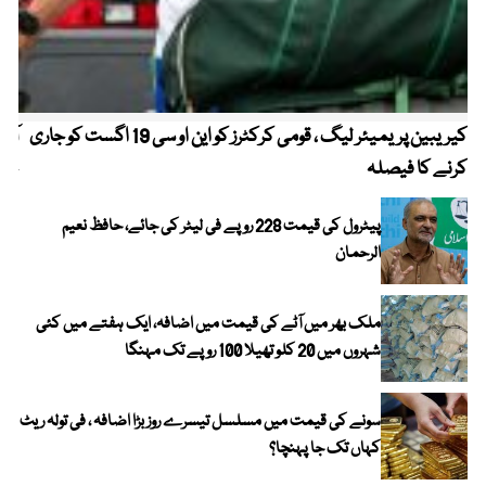
کیریبین پریمیئر لیگ ، قومی کرکٹرز کو این او سی 19 اگست کو جاری
آز
کرنے کا فیصلہ
چھی
پیٹرول کی قیمت 228 روپے فی لیٹر کی جائے، حافظ نعیم
الرحمان
ملک بھر میں آٹے کی قیمت میں اضافہ، ایک ہفتے میں کئی
شہروں میں 20 کلو تھیلا 100 روپے تک مہنگا
سونے کی قیمت میں مسلسل تیسرے روز بڑا اضافہ ، فی تولہ ریٹ
کہاں تک جا پہنچا؟