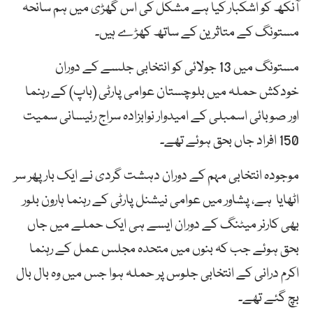
آنکھ کو اشکبار کیا ہے مشکل کی اس گھڑی میں ہم سانحہ
مستونگ کے متاثرین کے ساتھ کھڑے ہیں۔
مستونگ میں 13 جولائی کو انتخابی جلسے کے دوران
خودکش حملہ میں بلوچستان عوامی پارٹی (باپ) کے رہنما
اور صوبائی اسمبلی کے امیدوار نوابزادہ سراج رئیسانی سمیت
150 افراد جاں بحق ہوئے تھے۔
موجودہ انتخابی مہم کے دوران دہشت گردی نے ایک بار پھر سر
اٹھایا ہے، پشاور میں عوامی نیشنل پارٹی کے رہنما ہارون بلور
بھی کارنر میٹنگ کے دوران ایسے ہی ایک حملے میں جاں
بحق ہوئے جب کہ بنوں میں متحدہ مجلس عمل کے رہنما
اکرم درانی کے انتخابی جلوس پر حملہ ہوا جس میں وہ بال بال
بچ گئے تھے۔