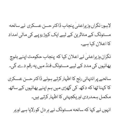
لاہور: نگراں وزیراعلیٰ پنجاب ڈاکٹر حسن عسکری نے سانحہ
مستونگ کے متاثرین کے لیے ایک کروڑ روپے کی مالی امداد
کا اعلان کیا ہے۔
نگران وزیراعلیٰ نے اعلان کیا کہ پنجاب حکومت اپنے بلوچ
بھائیوں کی مدد کے لیے مستونگ فنڈ میں یہ رقم دے گی۔
سانحے پر انتہائی رنج کا اظہار کرتے ہوئے ڈاکٹر حسن عسکری
کا کہنا تھا کہ دکھ کی گھڑی میں ہم اپنے بھائیوں کے ساتھ
مکمل ہمدردی اور یکجہتی کا اظہار کرتے ہیں۔
انہوں نے کہا کہ سانحہ مستونگ نے ہر دل کو رلایا ہے اورہر