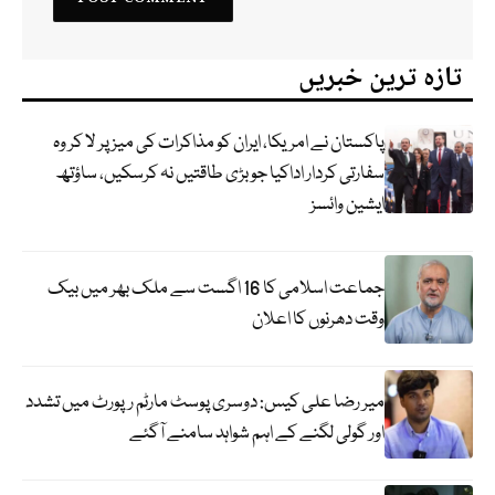
تازہ ترین خبریں
پاکستان نے امریکا، ایران کو مذاکرات کی میز پر لا کر وہ
سفارتی کردار اداکیا جو بڑی طاقتیں نہ کرسکیں، ساؤتھ
ایشین وائسز
جماعت اسلامی کا 16 اگست سے ملک بھر میں بیک
وقت دھرنوں کا اعلان
میر رضا علی کیس: دوسری پوسٹ مارٹم رپورٹ میں تشدد
اور گولی لگنے کے اہم شواہد سامنے آگئے