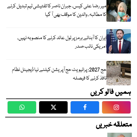
میر رضا علی کیس، جبران ناصر کا تفتیشی ٹیم تبدیل کرنے
کا مطالبہ، والدین کا موقف بھی آ گیا
ایران کا آبنائے ہرمز پر ٹول عائد کرنے کا منصوبہ نہیں،
امریکی نائب صدر
حج 2027: پرائیویٹ حج آپریشن کیلئے نیا ڈیجیٹل نظام
نافذ کرنے کا فیصلہ
ہمیں فالو کریں
WhatsApp
Twitter
Facebook
Faceboo
متعلقہ خبریں