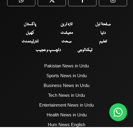
WhatsApp
Twitter
Facebook
Faceboo
صفحۂ اول
تازہ ترین
پاکستان
دنیا
معیشت
کھیل
تعلیم
صحت
انٹرٹینمنٹ
ٹیکنالوجی
دلچسپ و عجیب
Pakistan News in Urdu
Sports News in Urdu
Business News in Urdu
Tech News in Urdu
Entertainment News in Urdu
Health News in Urdu
Hum News English