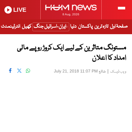
LIVE
8 Aug, 2026
صفحۂ اول
تازہ ترین
پاکستان
دنیا
ایران-اسرائیل جنگ
کھیل
انٹرٹینمنٹ
مستونگ متاثرین کے لیے ایک کروڑ روپے مالی
امداد کا اعلان
|
شائع
July 21, 2018 11:07 PM
ویب ڈیسک