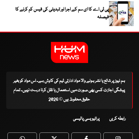
پی ٹی اے کا ای سم کے اجرا اور تبدیلی کی فیس کم کرنے کا
فیصلہ
ہم نیوز پر شائع یا نشر ہونے والا مواد ادارتی ٹیم کی کاوش ہے۔ اس مواد کو بغیر
پیشگی اجازت کسی بھی صورت میں استعمال یا نقل کرنا درست نہیں۔ تمام
حقوق محفوظ ہیں © 2026
رابطہ کریں
پرائیویسی پالیسی