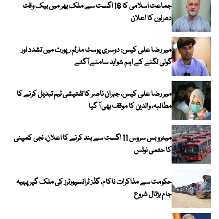
جماعت اسلامی کا 16 اگست سے ملک بھر میں بیک وقت
دھرنوں کا اعلان
میر رضا علی کیس: دوسری پوسٹ مارٹم رپورٹ میں تشدد اور
گولی لگنے کے اہم شواہد سامنے آگئے
میر رضا علی کیس، جبران ناصر کا تفتیشی ٹیم تبدیل کرنے کا
مطالبہ، والدین کا موقف بھی آ گیا
میٹرو بس سروس 11 اگست سے بند کرنے کا اعلان، نجی کمپنی
کا حتمی نوٹس
حکومت سے مذاکرات ناکام، گڈز ٹرانسپورٹرز کی ملک گیر پہیہ
جام ہڑتال شروع