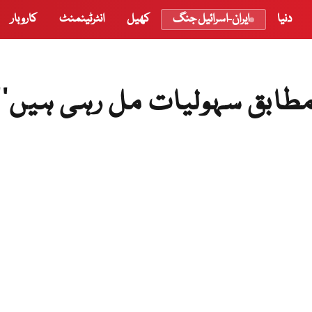
دنیا
ایران-اسرائیل جنگ
کھیل
انٹرٹینمنٹ
کاروبار
مطابق سہولیات مل رہی ہیں’’