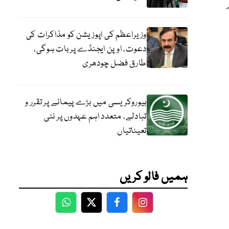
وزیراعظم کی اپوزیشن کو مذاکرات کی
دعوت، اوپن ایجنڈے پر بات ہوگی،
طارق فضل چودھری
بیوروکریسی میں بڑے پیمانے پر تقرر و
تبادلے، متعدد اہم عہدوں پر نئی
تعیناتیاں
ہمیں فالو کریں
WhatsApp
Twitter
Facebook
Facebook