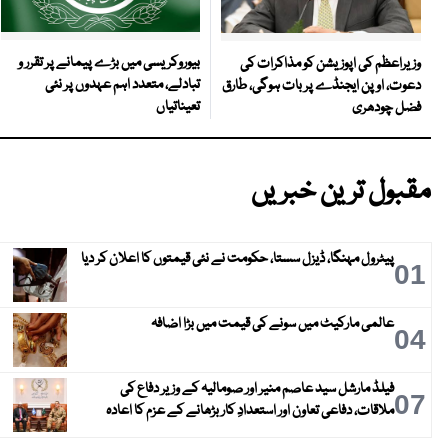
بیوروکریسی میں بڑے پیمانے پر تقرر و
وزیراعظم کی اپوزیشن کو مذاکرات کی
تبادلے، متعدد اہم عہدوں پر نئی
دعوت، اوپن ایجنڈے پر بات ہوگی، طارق
تعیناتیاں
فضل چودھری
مقبول ترین خبریں
پیٹرول مہنگا، ڈیزل سستا، حکومت نے نئی قیمتوں کا اعلان کر دیا
01
عالمی مارکیٹ میں سونے کی قیمت میں بڑا اضافہ
04
فیلڈ مارشل سید عاصم منیر اور صومالیہ کے وزیر دفاع کی
07
ملاقات، دفاعی تعاون اور استعدادِ کار بڑھانے کے عزم کا اعادہ