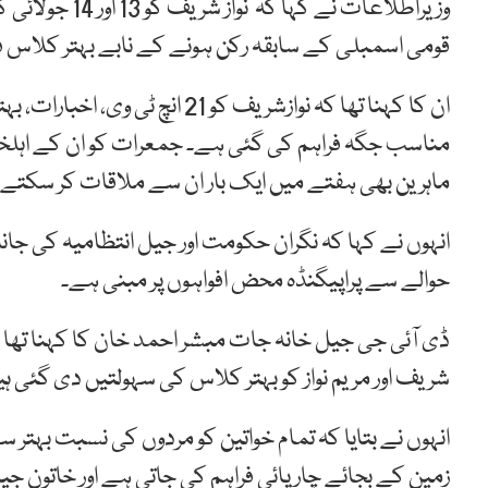
وزیراطلاعات نے
قومی اسمبلی کے سابقہ رکن ہونے کے نابے بہتر کلاس ف
ان کا کہنا تھا کہ نوازشریف کو 21
مناسب جگہ فراہم کی گئی ہے۔ جمعرات کو ان کے اہلخان
ماہرین بھی ہفتے میں ایک بار ان سے ملاقات کر سکتے 
انہوں نے کہا کہ نگران حکومت اور جیل انتظامیہ کی جا
حوالے سے پراپیگنڈہ محض افواہوں پر مبنی ہے۔
ڈی آئی جی جیل خانہ جات مبشر احمد خان کا کہنا تھا جیل
شریف اور مریم نواز کو بہتر کلاس کی سہولتیں دی گئی ہی
انہوں نے بتایا کہ تمام خواتین کو مردوں کی نسبت بہتر 
زمین کے بجائے چارپائی فراہم کی جاتی ہے اور خاتون ج