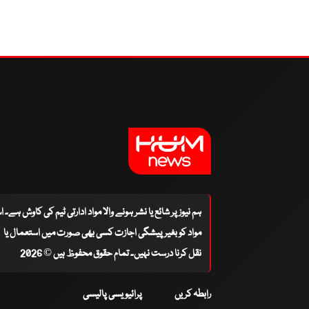
ہم نیوز پر شائع یا نشر ہونے والا مواد ادارتی ٹیم کی کاوش ہے۔ 
مواد کو بغیر پیشگی اجازت کسی بھی صورت میں استعمال یا
نقل کرنا درست نہیں۔ تمام حقوق محفوظ ہیں © 2026
رابطہ کریں
پرائیویسی پالیسی