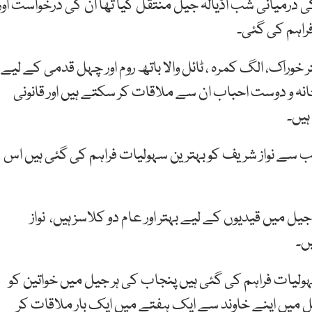
 کہا کہ نواز شریف کو 13 اور 14 جولائی کی درمیانی شب اڈیالہ جیل منتقل کیا تھا ان کی درخواست اور
راہم کی گئی۔
 انچ ٹی وی، اخبارات، بہتر خوراک، الگ کمرہ ، ٹائل والا باتھ روم اور چہل قدمی کے لیے
ہ و دوست احباب ان سے ملاقات کر سکتے ہیں اور قانونی
ہیں۔
نب سے نواز شریف کو بہترین سہولیات فراہم کی گئی ہیں اس
 میں قیدیوں کے لیے بہتر اور عام دو کلاسز ہیں، نواز
ں۔
سہولیات فراہم کی گئی ہیں پنجاب کی ہر جیل میں خواتین کو
یل میں اپنے خاوند سے ایک ہفتے میں ایک بار ملاقات کر