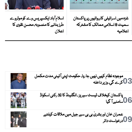
غزہ میں اسرائیلی کارروائیوں پر پاکستان
اسلام آباد ایکسپریس وے کو موٹروے
سمیت 8 اسلامی ممالک کا مشترکہ
طرز بنانے کا منصوبہ، محسن نقوی کا
اعلامیہ
اعلان
موجودہ نظام کہیں نہیں جا رہا، حکومت اپنی آئینی مدت مکمل
0
کرے گی، وزیر داخلہ
پاکستان کیخلاف ٹیسٹ سیریز ، انگلینڈ کا 16 رکنی اسکواڈ
0
سامنے آ گیا
عمران خان اور بشریٰ بی بی سے جیل میں ملاقات کیلئے
0
درخواست دائر