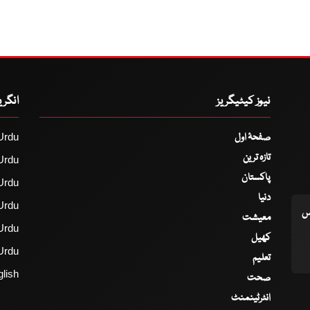
نیوز کیٹیگریز
انگر
صفحۂ اول
Urdu
تازہ ترین
Urdu
پاکستان
Urdu
دنیا
Urdu
اس
معیشت
Urdu
کھیل
Urdu
تعلیم
lish
صحت
انٹرٹینمنٹ