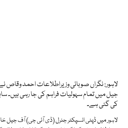
لاہور: نگراں صوبائی وزیراطلاعات احمد وقاص نے
جیل میں تمام سہولیات فراہم کی جا رہی ہیں۔ سابق
کی گئی ہے۔
لاہور میں ڈپٹی انسپکٹر جنرل (ڈی آئی جی) آف جیل خ