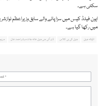
سکتی ہے۔
ایون فیلڈ کیس میں سزا پانے والے سابق وزیراعظم نوازشر
میں رکھا گیا ہے۔
اڈیالہ جیل
جیل کی بی کلاس
ڈی آئی جی جیل خانہ جات مبشر احمد خان
مریم 