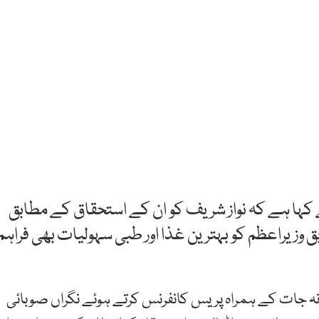
 کہا ہے کہ نواز شریف کو ان کے استحقاق کے مطابق
 وزیراعظم کو بہترین غذا اور طبی سہولیات بھی فراہم
انہ جات کے ہمراہ پریس کانفرنس کرتے ہوئے نگراں صوبائی