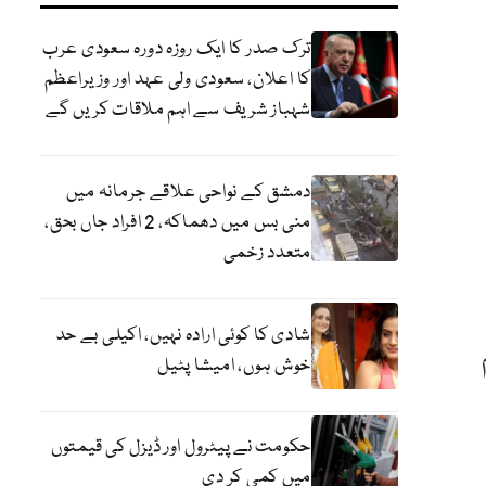
ترک صدر کا ایک روزہ دورہ سعودی عرب
کا اعلان، سعودی ولی عہد اور وزیراعظم
شہباز شریف سے اہم ملاقات کریں گے
دمشق کے نواحی علاقے جرمانہ میں
منی بس میں دھماکہ، 2 افراد جاں بحق،
متعدد زخمی
شادی کا کوئی ارادہ نہیں، اکیلی بے حد
خوش ہوں، امیشا پٹیل
حکومت نے پیٹرول اور ڈیزل کی قیمتوں
میں کمی کر دی