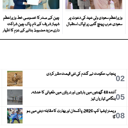
وزیراعظم سعودی ولی عہد کی دعوت پر
چین کے صدر کا خصوصی خط وزیراعظم
سعودی عرب پہنچ گئے، پر تپاک استقبال
شہباز شریف کے نام، پاک چین شراکت
داری مزید مضبوط بنانے کے عزم کا اظہار
پنجاب حکومت نے گندم کی نئی قیمت مقرر کردی
3
02
آئندہ 48 گھنٹوں میں بارشوں اور دریاؤں میں طغیانی کا خدشہ،
6
05
ہنگامی تیاریاں تیز
ویمنز ایشیا کپ 2026، پاکستان اور بھارت کا مقابلہ دبئی میں ہو
9
08
گا