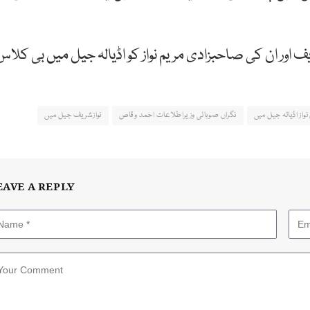
یف اور ان کی صاحبزادی مریم نواز کو اڈیالہ جیل میں بی کلاس
نواز اڈیالہ جیل میں
نگراں صوبائی وزیراطلاعات احمد وقاص
نوازشریف جیل میں
EAVE A REPLY